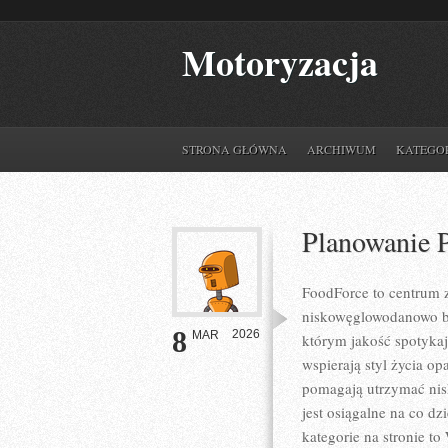
Motoryzacja
STRONA GŁÓWNA
ARCHIWUM
KATEGO
Planowanie 
FoodForce to centrum z
niskowęglowodanowo bez
8
2026
MAR
którym jakość spotykaj
wspierają styl życia o
pomagają utrzymać nisk
jest osiągalne na co dz
kategorie na stronie t