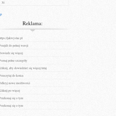
31
ip
Reklama:
https://jakwyslac.pl
Przejdź do pełnej wersji
Dowiedz się więcej
Poznaj pełne szczegóły
Kliknij, aby dowiedzieć się więcej tutaj
Przeczytaj do końca
Odkryj nowe możliwości
Kliknij po więcej
Przekonaj się o tym
Przekonaj się o tym