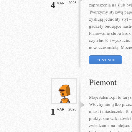
4
2026
MAR
zaproszenia na ślub był
Tworzymy stylową papet
zyskują jednolity styl
gadżety budujące nastr
Planowanie ślubu krok 
czytelność i wyczucie.
nowoczesnością. Możes
CONTINUE
Piemont
MojeSalento.pl to tury
Włochy nie tylko prze
1
2026
MAR
miast i miasteczek. To
praktyczne wskazówki –
zwiedzanie na miejscu.