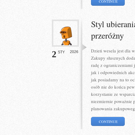
CONTINUE
Styl ubieran
przeróżny
Dzień wesela jest dla w
2
2026
STY
Zakupy słusznych doda
radę z ograniczeniami j
jak i odpowiednich ak
jak posiadamy na to oc
osób nie do końca pewn
korzystanie ze wsparci
niezmiernie poważnie p
planowania zakupoweg
CONTINUE