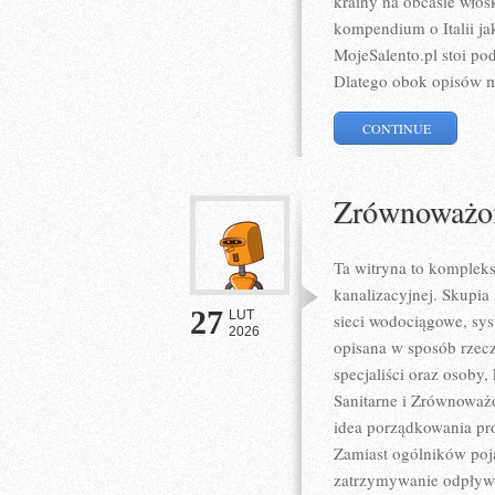
krainy na obcasie włos
kompendium o Italii ja
MojeSalento.pl stoi po
Dlatego obok opisów m
CONTINUE
Zrównoważon
Ta witryna to kompleks
kanalizacyjnej. Skupia 
27
LUT
sieci wodociągowe, sys
2026
opisana w sposób rzecz
specjaliści oraz osoby,
Sanitarne i Zrównoważ
idea porządkowania pr
Zamiast ogólników poja
zatrzymywanie odpływu