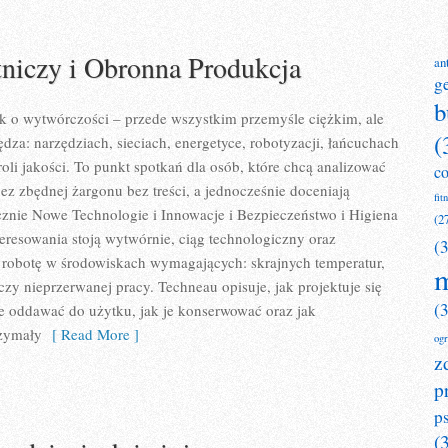
niczy i Obronna Produkcja
an
g
b
k o wytwórczości – przede wszystkim przemyśle ciężkim, ale
(
dza: narzędziach, sieciach, energetyce, robotyzacji, łańcuchach
oli jakości. To punkt spotkań dla osób, które chcą analizować
c
z zbędnej żargonu bez treści, a jednocześnie doceniają
fit
znie Nowe Technologie i Innowacje i Bezpieczeństwo i Higiena
(2
eresowania stoją wytwórnie, ciąg technologiczny oraz
(
ą robotę w środowiskach wymagających: skrajnych temperatur,
m
czy nieprzerwanej pracy. Techneau opisuje, jak projektuje się
(
 je oddawać do użytku, jak je konserwować oraz jak
rzymały
[ Read More ]
og
z
p
p
(