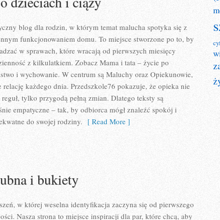
o dzieciach i ciąży
m
s
yczny blog dla rodzin, w którym temat malucha spotyka się z
iennym funkcjonowaniem domu. To miejsce stworzone po to, by
cy
radzać w sprawach, które wracają od pierwszych miesięcy
w
ienność z kilkulatkiem. Zobacz Mama i tata – życie po
z
elstwo i wychowanie. W centrum są Maluchy oraz Opiekunowie,
ż
e relację każdego dnia. Przedszkole76 pokazuje, że opieka nie
 reguł, tylko przygodą pełną zmian. Dlatego teksty są
śnie empatyczne – tak, by odbiorca mógł znaleźć spokój i
ekwatne do swojej rodziny.
[ Read More ]
lubna i bukiety
zeń, w której weselna identyfikacja zaczyna się od pierwszego
ści. Nasza strona to miejsce inspiracji dla par, które chcą, aby