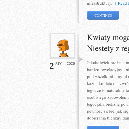
infrastruktury.
[ Read 
CONTINUE
Kwiaty mogą
Niestety z re
Jakakolwiek profesja m
2
2026
STY
bardzo rewelacyjny i n
pod wszelkimi innymi u
każda kobieta ma zwró
tego, że to naturalnie 
osobistego zadowolenia
tego, jaką bieliznę p
pewność siebie, jak się
dobierania bielizny da