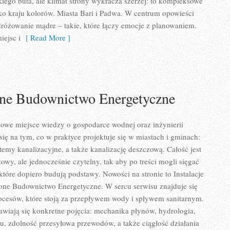
kiego buta, ale klimat strony wykracza szerzej: to kompleksowe
ko kraju kolorów. Miasta Bari i Padwa. W centrum opowieści
dróżowanie mądre – takie, które łączy emocje z planowaniem.
iejsc i
[ Read More ]
e Budownictwo Energetyczne
owe miejsce wiedzy o gospodarce wodnej oraz inżynierii
się na tym, co w praktyce projektuje się w miastach i gminach:
temy kanalizacyjne, a także kanalizację deszczową. Całość jest
owy, ale jednocześnie czytelny, tak aby po treści mogli sięgać
 które dopiero budują podstawy. Nowości na stronie to Instalacje
one Budownictwo Energetyczne. W sercu serwisu znajduje się
ocesów, które stoją za przepływem wody i spływem sanitarnym.
wiają się konkretne pojęcia: mechanika płynów, hydrologia,
, zdolność przesyłowa przewodów, a także ciągłość działania