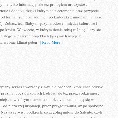
y nie tylko informacją, ale też prologiem uroczystości.
erię i dodatki, dzięki którym cała ceremonia oraz przyjęcie
 – od formalnych powiadomień po karteczki z imionami, a także
ój. Zobacz też: Śluby międzynarodowe i międzykulturowe i
po kroku. W świecie, w którym detale robią różnicę, liczy się
 Dlatego w naszych projektach łączymy tradycję z
z wybrać klimat pełen
[ Read More ]
styczny serwis stworzony z myślą o osobach, które chcą odkryć
z pryzmat pocztówkowych kadrów, ale też przez codzienność
 miejsce, w którym marzenia o dolce vita zamieniają się w
 od pierwszej inspiracji, przez przygotowania, aż po spokojne
 Nazwa serwisu podkreśla szczególną miłość do Salento, czyli