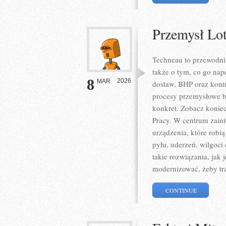
Przemysł Lot
Techneau to przewodni
także o tym, co go napę
8
2026
MAR
dostaw, BHP oraz kontr
procesy przemysłowe be
konkret. Zobacz koniec
Pracy. W centrum zaint
urządzenia, które robi
pyłu, uderzeń, wilgoci 
takie rozwiązania, jak
modernizować, żeby t
CONTINUE