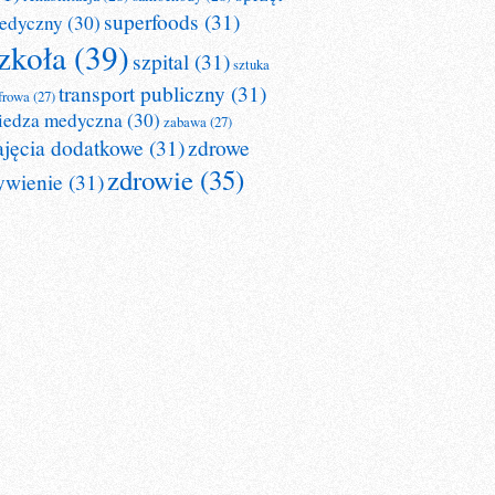
superfoods
(31)
edyczny
(30)
zkoła
(39)
szpital
(31)
sztuka
transport publiczny
(31)
frowa
(27)
iedza medyczna
(30)
zabawa
(27)
ajęcia dodatkowe
(31)
zdrowe
zdrowie
(35)
ywienie
(31)