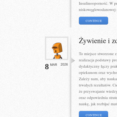
Insulinooporność. W pr
niskowęglowodanowej: 
CONTINUE
Żywienie i z
To miejsce stworzone z
realizacja podstawy pr
8
2026
MAR
dydaktyczny łączy pra
opiekunom oraz wychow
Zależy nam, aby nauka 
trwałych rezultatów. Ci
że przyswajanie wiedzy
oraz odpowiednia strat
naukę, jak rozbijać mat
CONTINUE