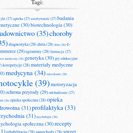
Tagi:
badania
tyki
(27)
apteka
(27)
asertywność
(27)
enetyczne
(30)
biotechnologia
(30)
udownictwo
(35)
choroby
35)
e-
diagnostyka
(28)
dieta
(28)
dom
(26)
ommerce
(29)
egzaminy
(28)
farmacja
(27)
genetyka
(30)
gry edukacyjne
ness medyczny
(26)
materiały medyczne
korepetycje
(28)
7)
medycyna
(34)
30)
mieszkanie
(26)
otocykle
(39)
motoryzacja
30)
ochrona przyrody
(29)
odchudzanie
(27)
opieka
opieka społeczna
(28)
ród
(26)
profilaktyka
(33)
drowotna
(31)
rzychodnia
(31)
psychologia
(26)
recepty
sychologia społeczna
(30)
31)
sprzęt
rehabilitacja
(28)
samochody
(28)