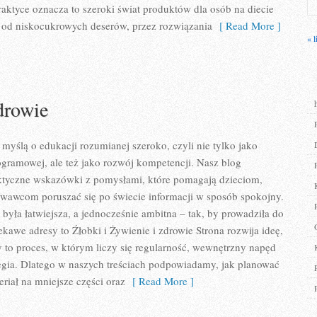
aktyce oznacza to szeroki świat produktów dla osób na diecie
od niskocukrowych deserów, przez rozwiązania
[ Read More ]
« l
drowie
 myślą o edukacji rozumianej szeroko, czyli nie tylko jako
ogramowej, ale też jako rozwój kompetencji. Nasz blog
ktyczne wskazówki z pomysłami, które pomagają dzieciom,
awcom poruszać się po świecie informacji w sposób spokojny.
była łatwiejsza, a jednocześnie ambitna – tak, by prowadziła do
ekawe adresy to Źłobki i Żywienie i zdrowie Strona rozwija ideę,
 to proces, w którym liczy się regularność, wewnętrzny napęd
egia. Dlatego w naszych treściach podpowiadamy, jak planować
eriał na mniejsze części oraz
[ Read More ]