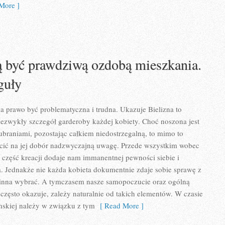
More ]
 być prawdziwą ozdobą mieszkania.
guły
a prawo być problematyczna i trudna. Ukazuje Bielizna to
iezwykły szczegół garderoby każdej kobiety. Choć noszona jest
braniami, pozostając całkiem niedostrzegalną, to mimo to
cić na jej dobór nadzwyczajną uwagę. Przede wszystkim wobec
ta część kreacji dodaje nam immanentnej pewności siebie i
. Jednakże nie każda kobieta dokumentnie zdaje sobie sprawę z
owinna wybrać. A tymczasem nasze samopoczucie oraz ogólną
 często okazuje, zależy naturalnie od takich elementów. W czasie
mskiej należy w związku z tym
[ Read More ]