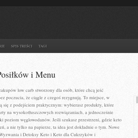
RIE
SPIS TREŚCI
TAGI
Posiłków i Menu
akupów low carb stworzony dla osób, które chcą jeść
 poczucia, że ciągle z czegoś rezygnują. To miejsce, w
ą się z podejściem praktycznym: wybierasz produkty, które
party na wysokotłuszczowych rozwiązaniach, a jednocześnie
i poziom węglowodanów. Jeśli szukasz przestrzeni, gdzie keto
ień, a nie tylko na papierze, ta idea jest dokładnie o tym. Nowe
o Wyzwania i Detoksy Keto i Keto dla Cukrzyków i