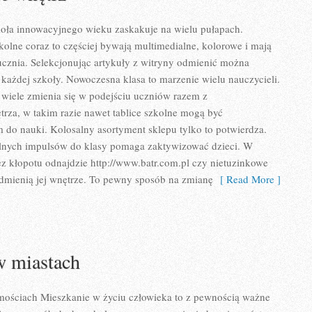
oła innowacyjnego wieku zaskakuje na wielu pułapach.
kolne coraz to częściej bywają multimedialne, kolorowe i mają
cznia. Selekcjonując artykuły z witryny odmienić można
 każdej szkoły. Nowoczesna klasa to marzenie wielu nauczycieli.
wiele zmienia się w podejściu uczniów razem z
rza, w takim razie nawet tablice szkolne mogą być
do nauki. Kolosalny asortyment sklepu tylko to potwierdza.
lnych impulsów do klasy pomaga zaktywizować dzieci. W
ez kłopotu odnajdzie http://www.batr.com.pl czy nietuzinkowe
odmienią jej wnętrze. To pewny sposób na zmianę
[ Read More ]
w miastach
mościach Mieszkanie w życiu człowieka to z pewnością ważne