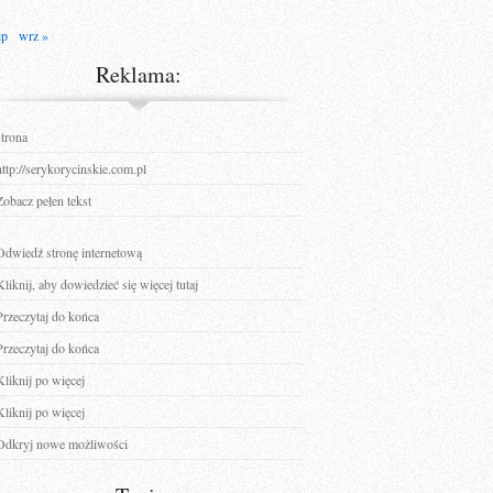
ip
wrz »
Reklama:
strona
http://serykorycinskie.com.pl
Zobacz pełen tekst
Odwiedź stronę internetową
Kliknij, aby dowiedzieć się więcej tutaj
Przeczytaj do końca
Przeczytaj do końca
Kliknij po więcej
Kliknij po więcej
Odkryj nowe możliwości