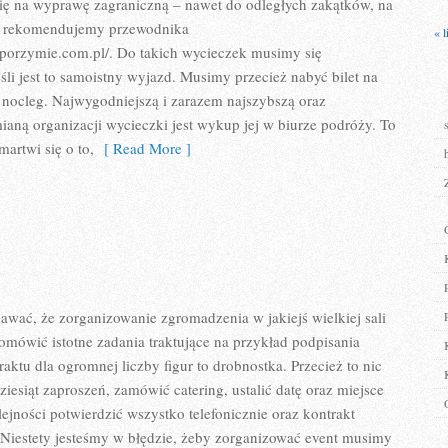
ię na wyprawę zagraniczną – nawet do odległych zakątków, na
aj rekomendujemy przewodnika
« l
porzymie.com.pl/. Do takich wycieczek musimy się
śli jest to samoistny wyjazd. Musimy przecież nabyć bilet na
 nocleg. Najwygodniejszą i zarazem najszybszą oraz
ianą organizacji wycieczki jest wykup jej w biurze podróży. To
martwi się o to,
[ Read More ]
wać, że zorganizowanie zgromadzenia w jakiejś wielkiej sali
 omówić istotne zadania traktujące na przykład podpisania
raktu dla ogromnej liczby figur to drobnostka. Przecież to nic
iesiąt zaproszeń, zamówić catering, ustalić datę oraz miejsce
ejności potwierdzić wszystko telefonicznie oraz kontrakt
 Niestety jesteśmy w błędzie, żeby zorganizować event musimy