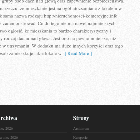
ej grupy osób dach nad głową oraz zapewnienie bezpieczeństwa.
arzeczu, że mieszkanie jest na ogół utożsamiane z lokalem w
ż sama nazwa rodzaju http://nieruchomosci-komercyjne.info
 zademonstrować. Co do tego nie ma nawet najmniejszych
o ogłosić, że mieszkania to bardzo charakterystyczny i
ny rodzaj dachu nad głową. Jest ono na pewno mniejsze, niż
ze w utrzymaniu. W dodatku ma dużo innych korzyści oraz tego
sób zamieszkuje takie lokale w
[ Read More ]
rchiwa
Strony
piec 2026
Archiwum
erwiec 2026
Kategorie