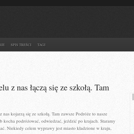
RIE
SPIS TREŚCI
TAGI
u z nas łączą się ze szkołą. Tam
 nas kojarzą się ze szkołą. Tam zawsze Podróże to nasze
b kocha podróżować, odwiedzać, jeździć po krajach. Staramy
żać. Niekiedy celem wyprawy jest miasto kładzione w kraju,