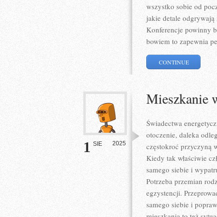
wszystko sobie od pocz
jakie detale odgrywają
Konferencje powinny by
bowiem to zapewnia p
CONTINUE
Mieszkanie 
Świadectwa energetycz
otoczenie, daleka odle
1
2025
SIE
częstokroć przyczyną w
Kiedy tak właściwie c
samego siebie i wypatru
Potrzeba przemian rodz
egzystencji. Przeprow
samego siebie i popraw
mieszkania to też sytu