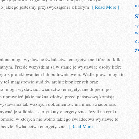
m
do jakiego jesteśmy przyzwyczajeni i z którym
[ Read More ]
s
cy
w
z
ż
one mogą wystawiać świadectwa energetyczne które od kilku
ntnym. Przede wszystkim są w stanie je wystawiać osoby które
ego z projektowaniem lub budownictwem. Wedle prawa mogą to
zy też magistrowie studiów architektonicznych oraz
wo mogą wystawiać świadectwo energetyczne dopiero po
h uprawnień jakie można zdobyć przed państwową komisją.
 wystawania tak ważnych dokumentów ma mieć świadomość
ywać je solidnie – certyfikaty energetyczne. Jeżeli na rynku
omości w których nie wolno takiego świadectwa wystawić to
 będzie. Świadectwa energetyczne
[ Read More ]