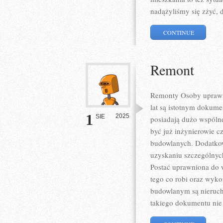
nadążyliśmy się zżyć, 
CONTINUE
Remont
Remonty Osoby uprawni
lat są istotnym dokume
1
2025
SIE
posiadają dużo wspóln
być już inżynierowie c
budowlanych. Dodatko
uzyskaniu szczególnyc
Postać uprawniona do
tego co robi oraz wykon
budowlanym są nieruch
takiego dokumentu nie