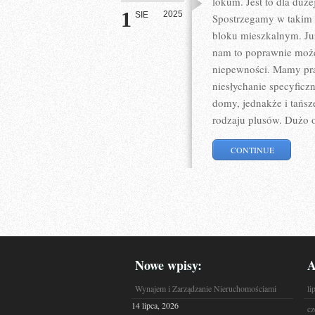
lokum. Jest to dla duż
1
2025
SIE
Spostrzegamy w takim n
bloku mieszkalnym. Ju
nam to poprawnie może
niepewności. Mamy praw
niesłychanie specyficz
domy, jednakże i tańs
rodzaju plusów. Dużo o
CONTINUE
Nowe wpisy:
A
Wynajem i Zarządzanie Nieruchomościami
li
14 lipca, 2026
cz