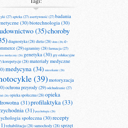
Tagi:
badania
tyki
(27)
apteka
(27)
asertywność
(27)
enetyczne
(30)
biotechnologia
(30)
udownictwo
(35)
choroby
35)
e-
diagnostyka
(28)
dieta
(28)
dom
(26)
ommerce
(29)
egzaminy
(28)
farmacja
(27)
genetyka
(30)
gry edukacyjne
ness medyczny
(26)
materiały medyczne
korepetycje
(28)
7)
medycyna
(34)
30)
mieszkanie
(26)
otocykle
(39)
motoryzacja
30)
ochrona przyrody
(29)
odchudzanie
(27)
opieka
opieka społeczna
(28)
ród
(26)
profilaktyka
(33)
drowotna
(31)
rzychodnia
(31)
psychologia
(26)
recepty
sychologia społeczna
(30)
31)
sprzęt
rehabilitacja
(28)
samochody
(28)