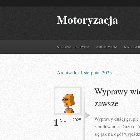
Motoryzacja
STRONA GŁÓWNA
ARCHIWUM
KATEGO
Archive for 1 sierpnia, 2025
Wyprawy wiel
zawsze
Wyprawy dużej grupie z
1
2025
SIE
zamiłowanie. Dużo osó
się jak na ogół wyjeżd