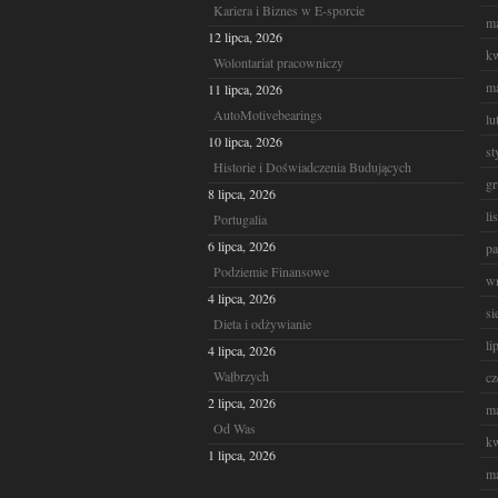
Kariera i Biznes w E-sporcie
ma
12 lipca, 2026
kw
Wolontariat pracowniczy
ma
11 lipca, 2026
AutoMotivebearings
lu
10 lipca, 2026
st
Historie i Doświadczenia Budujących
gr
8 lipca, 2026
li
Portugalia
6 lipca, 2026
pa
Podziemie Finansowe
wr
4 lipca, 2026
si
Dieta i odżywianie
li
4 lipca, 2026
Wałbrzych
cz
2 lipca, 2026
ma
Od Was
kw
1 lipca, 2026
ma