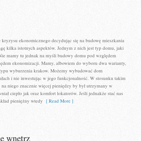
kryzysu ekonomicznego decydując się na budowę mieszkania
 kilka istotnych aspektów. Jednym z nich jest typ domu, jaki
Nie mamy tu jednak na myśli budowy domu pod względem
ględem ekonomizacji. Mamy, albowiem do wyboru dwa warianty,
a typu wyburzenia krakow. Możemy wybudować dom
ałach i nie inwestując w jego funkcjonalność. W stosunku takim
 na niego znacznie więcej pieniędzy by był utrzymany w
niał ciepło jak oraz komfort lokatorów. Jeśli jednakże stać nas
akład pieniężny wtedy
[ Read More ]
e wnętrz