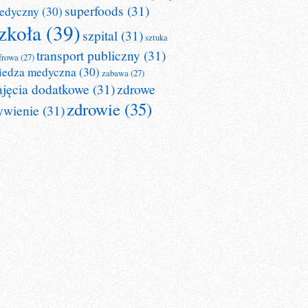
superfoods
(31)
edyczny
(30)
zkoła
(39)
szpital
(31)
sztuka
transport publiczny
(31)
frowa
(27)
iedza medyczna
(30)
zabawa
(27)
ajęcia dodatkowe
(31)
zdrowe
zdrowie
(35)
ywienie
(31)