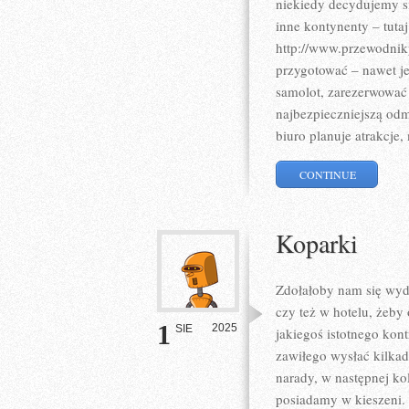
niekiedy decydujemy s
inne kontynenty – tut
http://www.przewodnik
przygotować – nawet je
samolot, zarezerwować
najbezpieczniejszą odm
biuro planuje atrakcje, 
CONTINUE
Koparki
Zdołałoby nam się wyda
czy też w hotelu, żeby
1
2025
SIE
jakiegoś istotnego kont
zawiłego wysłać kilkadz
narady, w następnej kol
posiadamy w kieszeni.