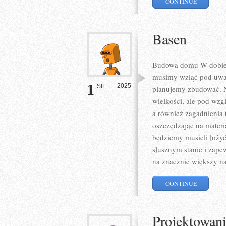
CONTINUE
Basen
Budowa domu W dobie 
musimy wziąć pod uwagę
1
2025
SIE
planujemy zbudować. 
wielkości, ale pod wz
a również zagadnieni
oszczędzając na materi
będziemy musieli łożyć
słusznym stanie i zapew
na znacznie większy n
CONTINUE
Projektowani