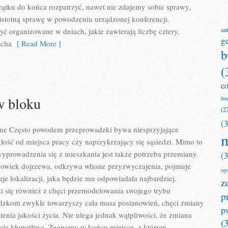
ątku do końca rozpatrzyć, nawet nie zdajemy sobie sprawy,
 istotną sprawę w powodzeniu urządzonej konferencji.
an
ć organizowane w dniach, jakie zawierają liczbę cztery,
g
echa
[ Read More ]
b
(
c
w bloku
fit
(2
(
ne Często powodem przeprowadzki bywa niesprzyjające
m
głość od miejsca pracy czy naprzykrzający się sąsiedzi. Mimo to
yprowadzenia się z mieszkania jest także potrzeba przemiany.
(
złowiek dojrzewa, odkrywa własne przyzwyczajenia, pojmuje
og
je lokalizacji, jaka będzie mu odpowiadała najbardziej.
z
i się również z chęci przemodelowania swojego trybu
p
adzkom zwykle towarzyszy cała masa postanowień, chęci zmiany
p
ienia jakości życia. Nie ulega jednak wątpliwości, że zmiana
(
acja kłopotliwa. Żegnamy w końcu miejsce, z którym