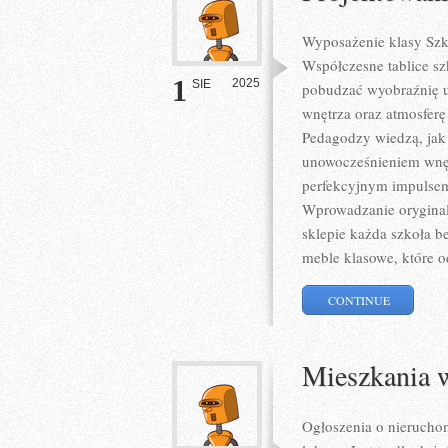
Wyposażenie klasy Szk
Współczesne tablice sz
1
2025
SIE
pobudzać wyobraźnię u
wnętrza oraz atmosferę
Pedagodzy wiedzą, jak 
unowocześnieniem wnęt
perfekcyjnym impulsem 
Wprowadzanie orygina
sklepie każda szkoła b
meble klasowe, które 
CONTINUE
Mieszkania 
Ogłoszenia o nierucho