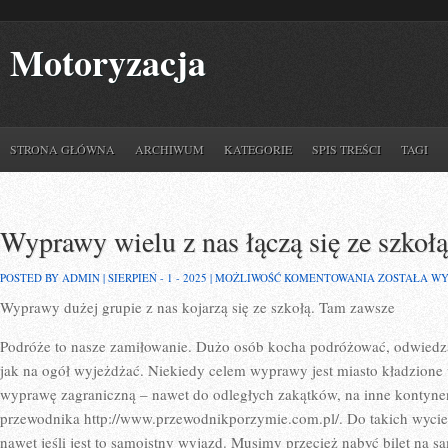
Motoryzacja
STRONA GŁÓWNA
ARCHIWUM
KATEGORIE
SPIS TREŚCI
TAGI
Wyprawy wielu z nas łączą się ze szkoł
WYPRAWY
POSTED BY ADMIN | SIERPIEŃ - 1 - 2025 |
MOŻLIWOŚĆ KOMENTOWANIA
ZOSTAŁA W
WIELU
Wyprawy dużej grupie z nas kojarzą się ze szkołą. Tam zawsze
Z
NAS
ŁĄCZĄ
Podróże to nasze zamiłowanie. Dużo osób kocha podróżować, odwiedzać
SIĘ
ZE
jak na ogół wyjeżdżać. Niekiedy celem wyprawy jest miasto kładzione 
SZKOŁĄ.
wyprawę zagraniczną – nawet do odległych zakątków, na inne kontyne
TAM
ZAWSZE
przewodnika http://www.przewodnikporzymie.com.pl/. Do takich wyci
nawet jeśli jest to samoistny wyjazd. Musimy przecież nabyć bilet na s