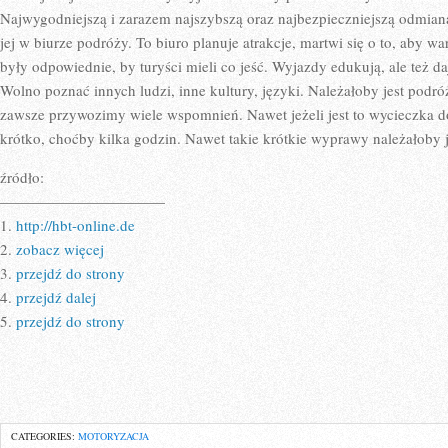
Najwygodniejszą i zarazem najszybszą oraz najbezpieczniejszą odmianą
jej w biurze podróży. To biuro planuje atrakcje, martwi się o to, aby 
były odpowiednie, by turyści mieli co jeść. Wyjazdy edukują, ale też d
Wolno poznać innych ludzi, inne kultury, języki. Należałoby jest podr
zawsze przywozimy wiele wspomnień. Nawet jeżeli jest to wycieczka d
krótko, choćby kilka godzin. Nawet takie krótkie wyprawy należałoby 
źródło:
———————————
1.
http://hbt-online.de
2.
zobacz więcej
3.
przejdź do strony
4.
przejdź dalej
5.
przejdź do strony
CATEGORIES:
MOTORYZACJA