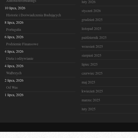
AutoMotivebearings
luty 2026
10 lipca, 2026
styczeń 2026
Historie i Doświadczenia Budujących
grudzień 2025
8 lipca, 2026
listopad 2025
Portugalia
6 lipca, 2026
październik 2025
Podziemie Finansowe
wrzesień 2025
4 lipca, 2026
sierpień 2025
Dieta i odżywianie
lipiec 2025
4 lipca, 2026
Wałbrzych
czerwiec 2025
2 lipca, 2026
maj 2025
Od Was
kwiecień 2025
1 lipca, 2026
marzec 2025
luty 2025