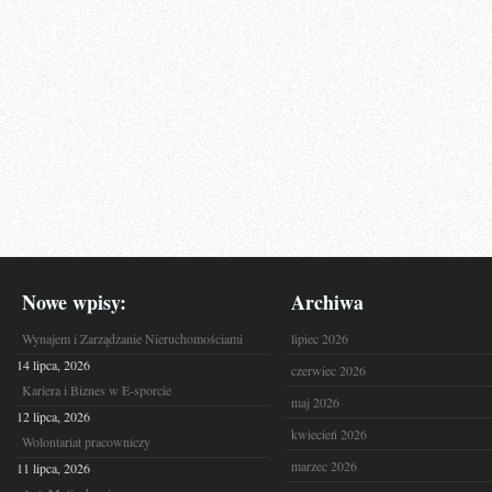
Nowe wpisy:
Archiwa
Wynajem i Zarządzanie Nieruchomościami
lipiec 2026
14 lipca, 2026
czerwiec 2026
Kariera i Biznes w E-sporcie
maj 2026
12 lipca, 2026
kwiecień 2026
Wolontariat pracowniczy
marzec 2026
11 lipca, 2026