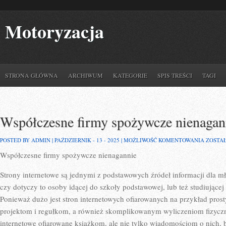
Motoryzacja
STRONA GŁÓWNA
ARCHIWUM
KATEGORIE
SPIS TREŚCI
TAGI
Współczesne firmy spożywcze nienagan
WSPÓŁ
POSTED BY ADMIN | PAŹDZIERNIK - 13 - 2025 |
MOŻLIWOŚĆ KOMENTOWANIA
ZOSTA
FIRMY
Współczesne firmy spożywcze nienagannie
SPOŻY
NIENA
Strony internetowe są jednymi z podstawowych źródeł informacji dla mło
czy dotyczy to osoby idącej do szkoły podstawowej, lub też studiującej
Ponieważ dużo jest stron internetowych ofiarowanych na przykład pr
projektom i regułkom, a również skomplikowanym wyliczeniom fizycz
internetowe ofiarowane książkom, ale nie tylko wiadomościom o nich,