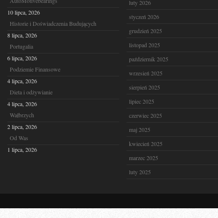
AutoMotivebearings
luty 2026
10 lipca, 2026
styczeń 2026
Historie i Doświadczenia Budujących
grudzień 2025
8 lipca, 2026
listopad 2025
Portugalia
6 lipca, 2026
październik 2025
Podziemie Finansowe
wrzesień 2025
4 lipca, 2026
sierpień 2025
Dieta i odżywianie
lipiec 2025
4 lipca, 2026
Wałbrzych
czerwiec 2025
2 lipca, 2026
maj 2025
Od Was
kwiecień 2025
1 lipca, 2026
marzec 2025
luty 2025