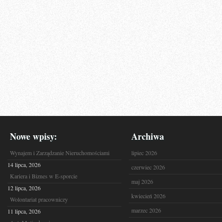
Nowe wpisy:
Archiwa
Wynajem i Zarządzanie Nieruchomościami
lipiec 2026
14 lipca, 2026
czerwiec 2026
Kariera i Biznes w E-sporcie
maj 2026
12 lipca, 2026
kwiecień 2026
Wolontariat pracowniczy
marzec 2026
11 lipca, 2026