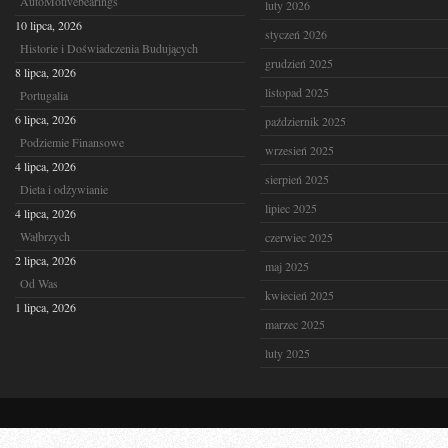
AutoMotivebearings
luty 2026
10 lipca, 2026
styczeń 2026
Historie i Doświadczenia Budujących
grudzień 2025
8 lipca, 2026
listopad 2025
Portugalia
6 lipca, 2026
październik 2025
Podziemie Finansowe
wrzesień 2025
4 lipca, 2026
sierpień 2025
Dieta i odżywianie
lipiec 2025
4 lipca, 2026
Wałbrzych
czerwiec 2025
2 lipca, 2026
maj 2025
Od Was
kwiecień 2025
1 lipca, 2026
marzec 2025
luty 2025