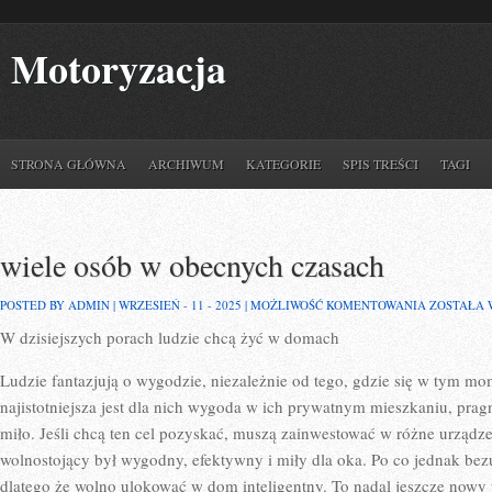
Motoryzacja
STRONA GŁÓWNA
ARCHIWUM
KATEGORIE
SPIS TREŚCI
TAGI
wiele osób w obecnych czasach
WIELE
POSTED BY ADMIN | WRZESIEŃ - 11 - 2025 |
MOŻLIWOŚĆ KOMENTOWANIA
ZOSTAŁA
OSÓB
W dzisiejszych porach ludzie chcą żyć w domach
W
OBECNYC
CZASACH
Ludzie fantazjują o wygodzie, niezależnie od tego, gdzie się w tym m
najistotniejsza jest dla nich wygoda w ich prywatnym mieszkaniu, prag
miło. Jeśli chcą ten cel pozyskać, muszą zainwestować w różne urządz
wolnostojący był wygodny, efektywny i miły dla oka. Po co jednak bez
dlatego że wolno ulokować w dom inteligentny. To nadal jeszcze nowy u