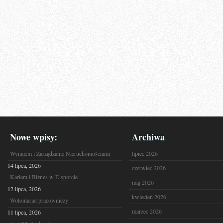
Nowe wpisy:
Archiwa
Wynajem i Zarządzanie Nieruchomościami
lipiec 2026
14 lipca, 2026
czerwiec 2026
Kariera i Biznes w E-sporcie
maj 2026
12 lipca, 2026
kwiecień 2026
Wolontariat pracowniczy
marzec 2026
11 lipca, 2026