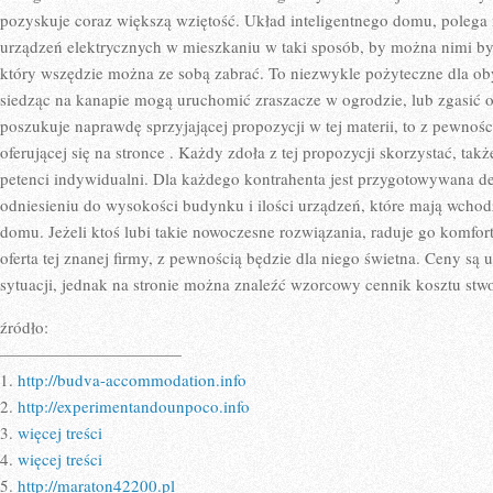
pozyskuje coraz większą wziętość. Układ inteligentnego domu, polega 
urządzeń elektrycznych w mieszkaniu w taki sposób, by można nimi b
który wszędzie można ze sobą zabrać. To niezwykle pożyteczne dla oby
siedząc na kanapie mogą uruchomić zraszacze w ogrodzie, lub zgasić ośw
poszukuje naprawdę sprzyjającej propozycji w tej materii, to z pewnośc
oferującej się na stronce
. Każdy zdoła z tej propozycji skorzystać, takż
petenci indywidualni. Dla każdego kontrahenta jest przygotowywana de
odniesieniu do wysokości budynku i ilości urządzeń, które mają wchod
domu. Jeżeli ktoś lubi takie nowoczesne rozwiązania, raduje go komfo
oferta tej znanej firmy, z pewnością będzie dla niego świetna. Ceny są 
sytuacji, jednak na stronie można znaleźć wzorcowy cennik kosztu stwor
źródło:
———————————
1.
http://budva-accommodation.info
2.
http://experimentandounpoco.info
3.
więcej treści
4.
więcej treści
5.
http://maraton42200.pl