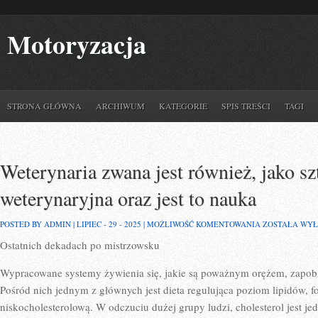
Motoryzacja
STRONA GŁÓWNA
ARCHIWUM
KATEGORIE
SPIS TREŚCI
TAGI
Weterynaria zwana jest również, jako sz
weterynaryjna oraz jest to nauka
WETERYNARI
POSTED BY ADMIN | LIPIEC - 29 - 2025 |
MOŻLIWOŚĆ KOMENTOWANIA
ZOSTAŁA WY
ZWANA
Ostatnich dekadach po mistrzowsku
JEST
RÓWNIEŻ,
JAKO
Wypracowane systemy żywienia się, jakie są poważnym orężem, zapo
SZTUKA
LEKARSKA
Pośród nich jednym z głównych jest dieta regulująca poziom lipidów, f
WETERYNARY
niskocholesterolową. W odczuciu dużej grupy ludzi, cholesterol jest 
ORAZ