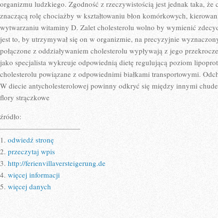
JEST
organizmu ludzkiego. Zgodność z rzeczywistością jest jednak taka, że 
TO
znaczącą rolę chociażby w kształtowaniu błon komórkowych, kierowa
NAUKA
wytwarzaniu witaminy D. Zalet cholesterolu wolno by wymienić zdecydo
jest to, by utrzymywał się on w organizmie, na precyzyjnie wyznaczo
połączone z oddziaływaniem cholesterolu wypływają z jego przekroczen
jako specjalista wykreuje odpowiednią dietę regulującą poziom lipoprot
cholesterolu powiązane z odpowiednimi białkami transportowymi. Odch
W diecie antycholesterolowej powinny odkryć się między innymi chude 
flory strączkowe
źródło:
———————————
1.
odwiedź stronę
2.
przeczytaj wpis
3.
http://ferienvillaversteigerung.de
4.
więcej informacji
5.
więcej danych