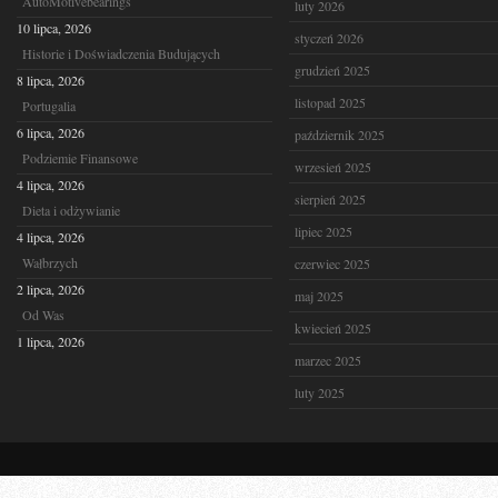
AutoMotivebearings
luty 2026
10 lipca, 2026
styczeń 2026
Historie i Doświadczenia Budujących
grudzień 2025
8 lipca, 2026
listopad 2025
Portugalia
6 lipca, 2026
październik 2025
Podziemie Finansowe
wrzesień 2025
4 lipca, 2026
sierpień 2025
Dieta i odżywianie
lipiec 2025
4 lipca, 2026
Wałbrzych
czerwiec 2025
2 lipca, 2026
maj 2025
Od Was
kwiecień 2025
1 lipca, 2026
marzec 2025
luty 2025