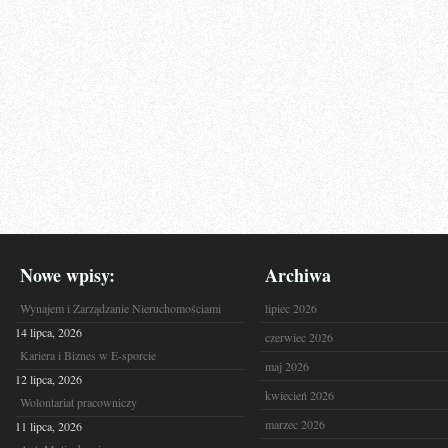
Nowe wpisy:
Archiwa
Wynajem i Zarządzanie Nieruchomościami
lipiec 2026
14 lipca, 2026
czerwiec 2026
Kariera i Biznes w E-sporcie
maj 2026
12 lipca, 2026
kwiecień 2026
Wolontariat pracowniczy
marzec 2026
11 lipca, 2026