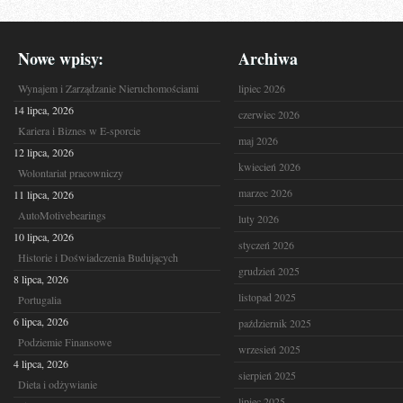
Nowe wpisy:
Archiwa
Wynajem i Zarządzanie Nieruchomościami
lipiec 2026
14 lipca, 2026
czerwiec 2026
Kariera i Biznes w E-sporcie
maj 2026
12 lipca, 2026
kwiecień 2026
Wolontariat pracowniczy
marzec 2026
11 lipca, 2026
AutoMotivebearings
luty 2026
10 lipca, 2026
styczeń 2026
Historie i Doświadczenia Budujących
grudzień 2025
8 lipca, 2026
listopad 2025
Portugalia
6 lipca, 2026
październik 2025
Podziemie Finansowe
wrzesień 2025
4 lipca, 2026
sierpień 2025
Dieta i odżywianie
lipiec 2025