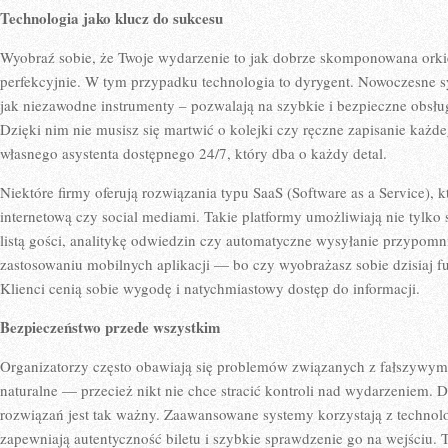
Technologia jako klucz do sukcesu
Wyobraź sobie, że Twoje wydarzenie to jak dobrze skomponowana orki
perfekcyjnie. W tym przypadku technologia to dyrygent. Nowoczesne s
jak niezawodne instrumenty – pozwalają na szybkie i bezpieczne obsłu
Dzięki nim nie musisz się martwić o kolejki czy ręczne zapisanie każde
własnego asystenta dostępnego 24/7, który dba o każdy detal.
Niektóre firmy oferują rozwiązania typu SaaS (Software as a Service), kt
internetową czy social mediami. Takie platformy umożliwiają nie tylko s
listą gości, analitykę odwiedzin czy automatyczne wysyłanie przypomn
zastosowaniu mobilnych aplikacji — bo czy wyobrażasz sobie dzisiaj 
Klienci cenią sobie wygodę i natychmiastowy dostęp do informacji.
Bezpieczeństwo przede wszystkim
Organizatorzy często obawiają się problemów związanych z fałszywymi
naturalne — przecież nikt nie chce stracić kontroli nad wydarzeniem.
rozwiązań jest tak ważny. Zaawansowane systemy korzystają z technol
zapewniają autentyczność biletu i szybkie sprawdzenie go na wejściu.