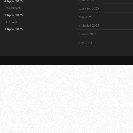
4 lipca, 2026
Wałbrzych
czerwiec 2025
2 lipca, 2026
maj 2025
Od Was
kwiecień 2025
1 lipca, 2026
marzec 2025
luty 2025