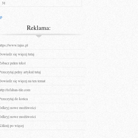
31
ip
Reklama:
https://www.tajus.pl
Dowiedz się więcej tutaj
Zobacz pełen tekst
Przeczytaj pełny artykuł tutaj
Dowiedz się więcej na ten temat
http://isfahan-tile.com
Przeczytaj do końca
Odkryj nowe możliwości
Odkryj nowe możliwości
Kliknij po więcej