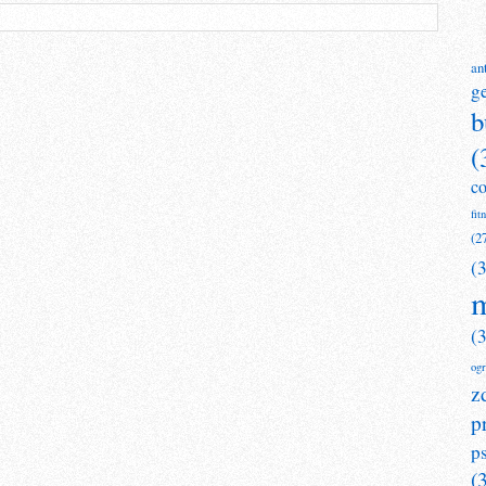
an
g
b
(
c
fit
(2
(
m
(
og
z
p
p
(