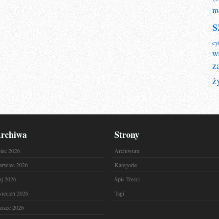
m
s
cy
w
z
ż
rchiwa
Strony
piec 2026
Archiwum
erwiec 2026
Kategorie
j 2026
Spis Treści
iecień 2026
Tagi
rzec 2026