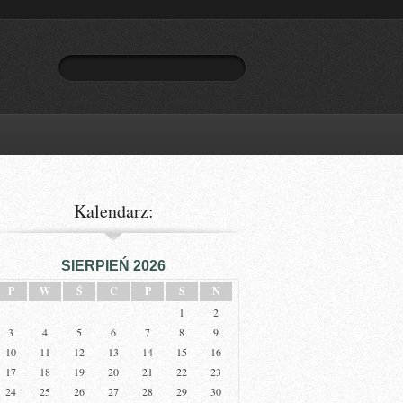
Kalendarz:
SIERPIEŃ 2026
P
W
Ś
C
P
S
N
1
2
3
4
5
6
7
8
9
10
11
12
13
14
15
16
17
18
19
20
21
22
23
24
25
26
27
28
29
30