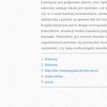
Łatwiejsze jest podpisanie umowy oraz wpła
odnośnie samego lokalu jest zjawisko, czy je
czy w o wiele bardziej nowomodnym. Istotne j
elektryczna i gazowa są sprawne lub też w
bezpieczniejszym jest to drugie rozwiązanie
kaloryferów, instalacji wodno kanalizacyjnej
łomianki. Należałoby jest zwrócić również
zagadnieniach powinno się przemyśleć wcześn
zastanowić, czy dana osoba pragnie mieszk
1.
felietony
2.
felietony
3.
http://das-trainingsjahr.de/spis-tresci
4.
mapa strony
5.
teksty