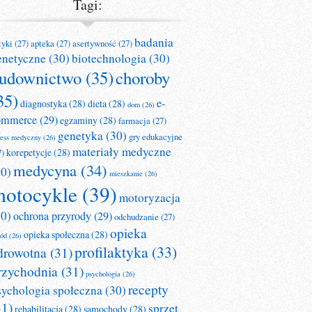
Tagi:
badania
tyki
(27)
apteka
(27)
asertywność
(27)
enetyczne
(30)
biotechnologia
(30)
udownictwo
(35)
choroby
35)
e-
diagnostyka
(28)
dieta
(28)
dom
(26)
ommerce
(29)
egzaminy
(28)
farmacja
(27)
genetyka
(30)
gry edukacyjne
ness medyczny
(26)
materiały medyczne
korepetycje
(28)
7)
medycyna
(34)
30)
mieszkanie
(26)
otocykle
(39)
motoryzacja
30)
ochrona przyrody
(29)
odchudzanie
(27)
opieka
opieka społeczna
(28)
ród
(26)
profilaktyka
(33)
drowotna
(31)
rzychodnia
(31)
psychologia
(26)
recepty
sychologia społeczna
(30)
31)
sprzęt
rehabilitacja
(28)
samochody
(28)