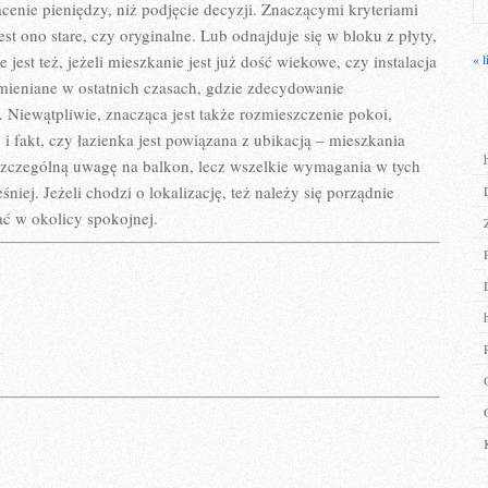
XIX-
cenie pieniędzy, niż podjęcie decyzji. Znaczącymi kryteriami
WIECZNE
st ono stare, czy oryginalne. Lub odnajduje się w bloku z płyty,
KAMIENICE
est też, jeżeli mieszkanie jest już dość wiekowe, czy instalacja
« l
ymieniane w ostatnich czasach, gdzie zdecydowanie
. Niewątpliwie, znacząca jest także rozmieszczenie pokoi,
 i fakt, czy łazienka jest powiązana z ubikacją – mieszkania
 szczególną uwagę na balkon, lecz wszelkie wymagania w tych
iej. Jeżeli chodzi o lokalizację, też należy się porządnie
ać w okolicy spokojnej.