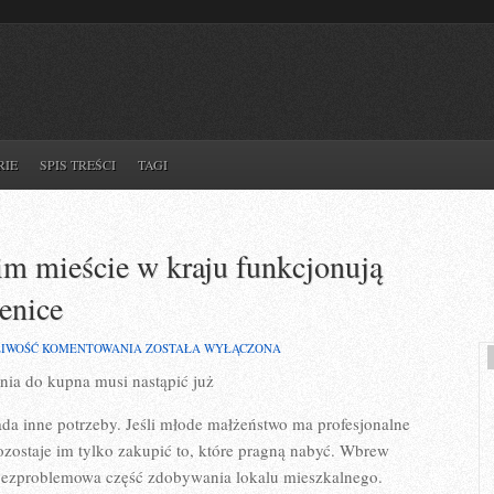
RIE
SPIS TREŚCI
TAGI
m mieście w kraju funkcjonują
enice
W
IWOŚĆ KOMENTOWANIA
ZOSTAŁA WYŁĄCZONA
PRAWIE
nia do kupna musi nastąpić już
KAŻDYM
WIELKIM
MIEŚCIE
ada inne potrzeby. Jeśli młode małżeństwo ma profesjonalne
W
KRAJU
zostaje im tylko zakupić to, które pragną nabyć. Wbrew
FUNKCJONUJĄ
bezproblemowa część zdobywania lokalu mieszkalnego.
STARE