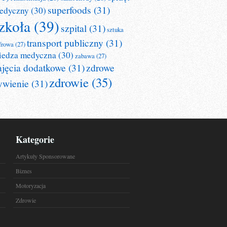
superfoods
(31)
edyczny
(30)
zkoła
(39)
szpital
(31)
sztuka
transport publiczny
(31)
frowa
(27)
iedza medyczna
(30)
zabawa
(27)
ajęcia dodatkowe
(31)
zdrowe
zdrowie
(35)
ywienie
(31)
Kategorie
Artykuły Sponsorowane
Biznes
Motoryzacja
Zdrowie