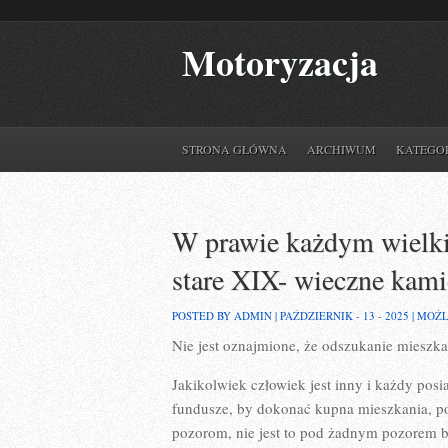
Motoryzacja
STRONA GŁÓWNA
ARCHIWUM
KATEGO
W prawie każdym wielki
stare XIX- wieczne kami
POSTED BY ADMIN | PAŹDZIERNIK - 13 - 2025 |
MOŻL
Nie jest oznajmione, że odszukanie mieszka
Jakikolwiek człowiek jest inny i każdy posi
fundusze, by dokonać kupna mieszkania, po
pozorom, nie jest to pod żadnym pozorem 