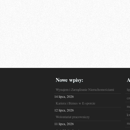
Nowe wpisy:
A
Wynajem i Zarządzanie Nieruchomościami
li
14 lipca, 2026
cz
Kariera i Biznes w E-sporcie
ma
12 lipca, 2026
kw
Wolontariat pracowniczy
ma
11 lipca, 2026