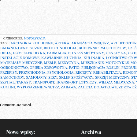
CATEGORIES:
MOTORYZACJA
TAGI:
AKCESORIA KUCHENNE
,
APTEKA
,
ARANŻACJA WNĘTRZ
,
ARCHITEKTU
BADANIA GENETYCZNE
,
BIOTECHNOLOGIA
,
BUDOWNICTWO
,
CHOROBY
,
CZĘ
DIETA
,
DOM
,
ELEKTRYKA
,
FARMACJA
,
FITNESS MEDYCZNY
,
GENETYKA
,
GOT
INSTALACJE DOMOWE
,
KAWIARNIE
,
KUCHNIA
,
KULINARIA
,
LOTNICTWO CYW
MATERIAŁY MEDYCZNE
,
MEBLE
,
MEDYCYNA
,
MIESZKANIE
,
MOTOCYKLE
,
MO
OGRODNICTWO
,
OPIEKA ZDROWOTNA
,
PATIO
,
PIELĘGNACJA ROŚLIN
,
PRODUK
PRZEPISY
,
PRZYCHODNIA
,
PSYCHOLOGIA
,
RECEPTY
,
REHABILITACJA
,
REMON
SAMOCHODY
,
SAMOLOTY
,
SERY
,
SKLEP SPOŻYWCZY
,
SPRZĘT MEDYCZNY
,
ST
SZPITAL
,
TARASY
,
TRANSPORT
,
TRANSPORT LOTNICZY
,
WIEDZA MEDYCZNA
,
KUCHNI
,
WYPOSAŻENIE WNĘTRZ
,
ZABAWA
,
ZAJĘCIA DODATKOWE
,
ZDROWE Ż
Comments are closed.
Nowe wpisy:
Archiwa