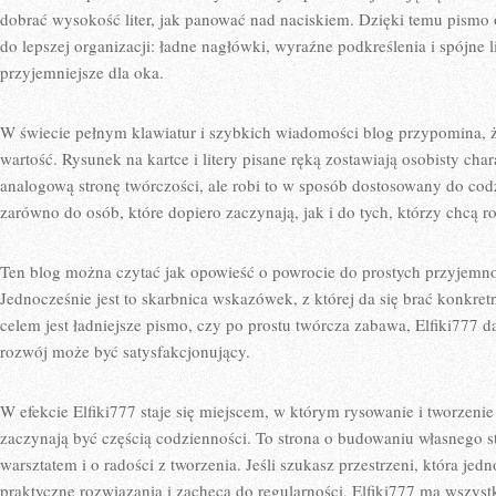
dobrać wysokość liter, jak panować nad naciskiem. Dzięki temu pismo
do lepszej organizacji: ładne nagłówki, wyraźne podkreślenia i spójne li
przyjemniejsze dla oka.
W świecie pełnym klawiatur i szybkich wiadomości blog przypomina, 
wartość. Rysunek na kartce i litery pisane ręką zostawiają osobisty chara
analogową stronę twórczości, ale robi to w sposób dostosowany do codz
zarówno do osób, które dopiero zaczynają, jak i do tych, którzy chcą r
Ten blog można czytać jak opowieść o powrocie do prostych przyjemnośc
Jednocześnie jest to skarbnica wskazówek, z której da się brać konkret
celem jest ładniejsze pismo, czy po prostu twórcza zabawa, Elfiki777 da
rozwój może być satysfakcjonujący.
W efekcie Elfiki777 staje się miejscem, w którym rysowanie i tworzenie l
zaczynają być częścią codzienności. To strona o budowaniu własnego st
warsztatem i o radości z tworzenia. Jeśli szukasz przestrzeni, która je
praktyczne rozwiązania i zachęca do regularności, Elfiki777 ma wszyst