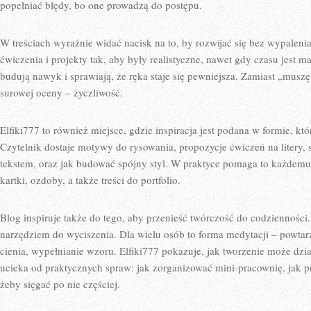
popełniać błędy, bo one prowadzą do postępu.
W treściach wyraźnie widać nacisk na to, by rozwijać się bez wypalen
ćwiczenia i projekty tak, aby były realistyczne, nawet gdy czasu jest ma
budują nawyk i sprawiają, że ręka staje się pewniejsza. Zamiast „muszę
surowej oceny – życzliwość.
Elfiki777 to również miejsce, gdzie inspiracja jest podana w formie, kt
Czytelnik dostaje motywy do rysowania, propozycje ćwiczeń na litery, s
tekstem, oraz jak budować spójny styl. W praktyce pomaga to każdemu,
kartki, ozdoby, a także treści do portfolio.
Blog inspiruje także do tego, aby przenieść twórczość do codzienności.
narzędziem do wyciszenia. Dla wielu osób to forma medytacji – powtarza
cienia, wypełnianie wzoru. Elfiki777 pokazuje, jak tworzenie może dzia
ucieka od praktycznych spraw: jak zorganizować mini-pracownię, jak 
żeby sięgać po nie częściej.