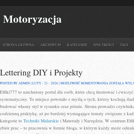
Motoryzacja
STRONA GŁÓWNA
ARCHIWUM
KATEGORIE
SPIS TREŚCI
TAGI
Lettering DIY i Projekty
LETTERING
POSTED BY ADMIN | LUTY - 21 - 2026 |
MOŻLIWOŚĆ KOMENTOWANIA
ZOSTAŁA WYŁ
DIY
Elfiki777 to natchniony portal dla osób, które chcą ilustrować i ćwicz
I
PROJEKTY
systematyczny. To miejsce powstało z myślą o tych, którzy kochają ślad
budować własny styl w rysunku oraz piśmie. Strona prowadzi czytelnik
codzienną praktykę, aż po bardziej wymagające tematy związane z ka
kategorie to
Techniki Malarskie
i Materiały i Narzędzia. W centrum Elfik
zbiór prac – to pracownia w formie bloga, w którym każdy może odnal