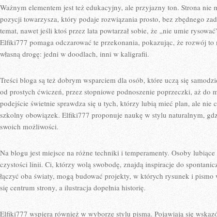
Ważnym elementem jest też edukacyjny, ale przyjazny ton. Strona nie 
pozycji towarzysza, który podaje rozwiązania prosto, bez zbędnego zad
temat, nawet jeśli ktoś przez lata powtarzał sobie, że „nie umie rysowa
Elfiki777 pomaga odczarować te przekonania, pokazując, że rozwój to 
własną drogę: jedni w doodlach, inni w kaligrafii.
Treści bloga są też dobrym wsparciem dla osób, które uczą się samodzie
od prostych ćwiczeń, przez stopniowe podnoszenie poprzeczki, aż do 
podejście świetnie sprawdza się u tych, którzy lubią mieć plan, ale nie
szkolny obowiązek. Elfiki777 proponuje naukę w stylu naturalnym, g
swoich możliwości.
Na blogu jest miejsce na różne techniki i temperamenty. Osoby lubiące
czystości linii. Ci, którzy wolą swobodę, znajdą inspiracje do spontanic
łączyć oba światy, mogą budować projekty, w których rysunek i pismo w
się centrum strony, a ilustracja dopełnia historię.
Elfiki777 wspiera również w wyborze stylu pisma. Pojawiają się wskaz