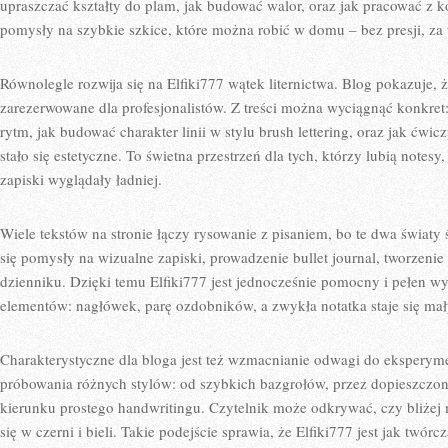
upraszczać kształty do plam, jak budować walor, oraz jak pracować z k
pomysły na szybkie szkice, które można robić w domu – bez presji, za
Równolegle rozwija się na Elfiki777 wątek liternictwa. Blog pokazuje, ż
zarezerwowane dla profesjonalistów. Z treści można wyciągnąć konkret: 
rytm, jak budować charakter linii w stylu brush lettering, oraz jak ćw
stało się estetyczne. To świetna przestrzeń dla tych, którzy lubią notes
zapiski wyglądały ładniej.
Wiele tekstów na stronie łączy rysowanie z pisaniem, bo te dwa światy ś
się pomysły na wizualne zapiski, prowadzenie bullet journal, tworzenie
dzienniku. Dzięki temu Elfiki777 jest jednocześnie pomocny i pełen wy
elementów: nagłówek, parę ozdobników, a zwykła notatka staje się ma
Charakterystyczne dla bloga jest też wzmacnianie odwagi do eksperym
próbowania różnych stylów: od szybkich bazgrołów, przez dopieszczone
kierunku prostego handwritingu. Czytelnik może odkrywać, czy bliżej 
się w czerni i bieli. Takie podejście sprawia, że Elfiki777 jest jak twór