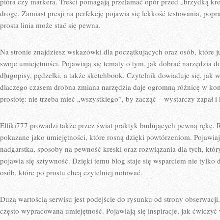
pióra czy markera. Treści pomagają przełamać opór przed „brzydką kres
drogę. Zamiast presji na perfekcję pojawia się lekkość testowania, pop
prosta linia może stać się pewna.
Na stronie znajdziesz wskazówki dla początkujących oraz osób, które j
swoje umiejętności. Pojawiają się tematy o tym, jak dobrać narzędzia do
długopisy, pędzelki, a także sketchbook. Czytelnik dowiaduje się, jak w
dlaczego czasem drobna zmiana narzędzia daje ogromną różnicę w komf
prostotę: nie trzeba mieć „wszystkiego”, by zacząć – wystarczy zapał 
Elfiki777 prowadzi także przez świat praktyk budujących pewną rękę. 
pokazane jako umiejętności, które rosną dzięki powtórzeniom. Pojawiają
nadgarstka, sposoby na pewność kreski oraz rozwiązania dla tych, któ
pojawia się sztywność. Dzięki temu blog staje się wsparciem nie tylko d
osób, które po prostu chcą czytelniej notować.
Dużą wartością serwisu jest podejście do rysunku od strony obserwacji.
często wypracowana umiejętność. Pojawiają się inspiracje, jak ćwiczyć