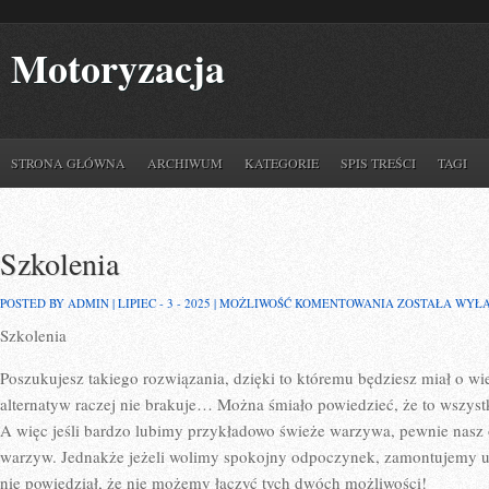
Motoryzacja
STRONA GŁÓWNA
ARCHIWUM
KATEGORIE
SPIS TREŚCI
TAGI
Szkolenia
SZKOLENIA
POSTED BY ADMIN | LIPIEC - 3 - 2025 |
MOŻLIWOŚĆ KOMENTOWANIA
ZOSTAŁA WYŁ
Szkolenia
Poszukujesz takiego rozwiązania, dzięki to któremu będziesz miał o wi
alternatyw raczej nie brakuje… Można śmiało powiedzieć, że to wszyst
A więc jeśli bardzo lubimy przykładowo świeże warzywa, pewnie nasz 
warzyw. Jednakże jeżeli wolimy spokojny odpoczynek, zamontujemy u 
nie powiedział, że nie możemy łączyć tych dwóch możliwości!