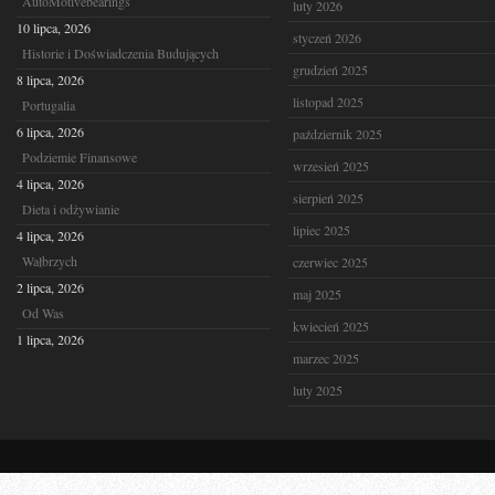
AutoMotivebearings
luty 2026
10 lipca, 2026
styczeń 2026
Historie i Doświadczenia Budujących
grudzień 2025
8 lipca, 2026
listopad 2025
Portugalia
6 lipca, 2026
październik 2025
Podziemie Finansowe
wrzesień 2025
4 lipca, 2026
sierpień 2025
Dieta i odżywianie
lipiec 2025
4 lipca, 2026
Wałbrzych
czerwiec 2025
2 lipca, 2026
maj 2025
Od Was
kwiecień 2025
1 lipca, 2026
marzec 2025
luty 2025