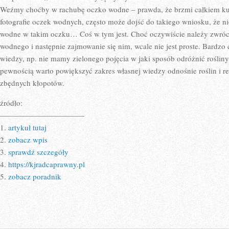
Weźmy choćby w rachubę oczko wodne – prawda, że brzmi całkiem ku
fotografie oczek wodnych, często może dojść do takiego wniosku, że nie
wodne w takim oczku… Coś w tym jest. Choć oczywiście należy zwróc
wodnego i następnie zajmowanie się nim, wcale nie jest proste. Bardz
wiedzy, np. nie mamy zielonego pojęcia w jaki sposób odróżnić rośli
pewnością warto powiększyć zakres własnej wiedzy odnośnie roślin i re
zbędnych kłopotów.
źródło:
———————————
1.
artykuł tutaj
2.
zobacz wpis
3.
sprawdź szczegóły
4.
https://kjradcaprawny.pl
5.
zobacz poradnik