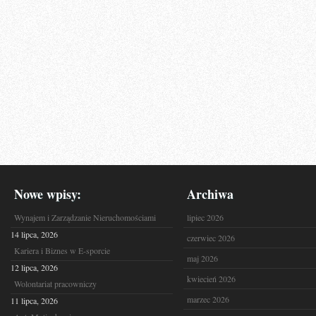
Nowe wpisy:
Archiwa
Wynajem i Zarządzanie Nieruchomościami
lipiec 2026
14 lipca, 2026
czerwiec 2026
Kariera i Biznes w E-sporcie
maj 2026
12 lipca, 2026
kwiecień 2026
Wolontariat pracowniczy
marzec 2026
11 lipca, 2026