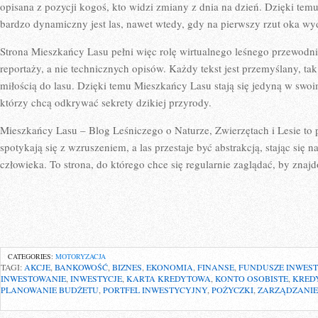
opisana z pozycji kogoś, kto widzi zmiany z dnia na dzień. Dzięki tem
bardzo dynamiczny jest las, nawet wtedy, gdy na pierwszy rzut oka wyd
Strona Mieszkańcy Lasu pełni więc rolę wirtualnego leśnego przewodn
reportaży, a nie technicznych opisów. Każdy tekst jest przemyślany, ta
miłością do lasu. Dzięki temu Mieszkańcy Lasu stają się jedyną w swoi
którzy chcą odkrywać sekrety dzikiej przyrody.
Mieszkańcy Lasu – Blog Leśniczego o Naturze, Zwierzętach i Lesie to 
spotykają się z wzruszeniem, a las przestaje być abstrakcją, stając si
człowieka. To strona, do którego chce się regularnie zaglądać, by znajd
CATEGORIES:
MOTORYZACJA
TAGI:
AKCJE
,
BANKOWOŚĆ
,
BIZNES
,
EKONOMIA
,
FINANSE
,
FUNDUSZE INWES
INWESTOWANIE
,
INWESTYCJE
,
KARTA KREDYTOWA
,
KONTO OSOBISTE
,
KRED
PLANOWANIE BUDŻETU
,
PORTFEL INWESTYCYJNY
,
POŻYCZKI
,
ZARZĄDZANIE