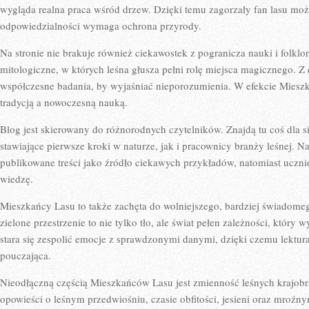
wygląda realna praca wśród drzew. Dzięki temu zagorzały fan lasu moż
odpowiedzialności wymaga ochrona przyrody.
Na stronie nie brakuje również ciekawostek z pogranicza nauki i folkl
mitologiczne, w których leśna głusza pełni rolę miejsca magicznego. Z d
współczesne badania, by wyjaśniać nieporozumienia. W efekcie Miesz
tradycją a nowoczesną nauką.
Blog jest skierowany do różnorodnych czytelników. Znajdą tu coś dla 
stawiające pierwsze kroki w naturze, jak i pracownicy branży leśnej. 
publikowane treści jako źródło ciekawych przykładów, natomiast uczni
wiedzę.
Mieszkańcy Lasu to także zachęta do wolniejszego, bardziej świadome
zielone przestrzenie to nie tylko tło, ale świat pełen zależności, któr
stara się zespolić emocje z sprawdzonymi danymi, dzięki czemu lektura
pouczająca.
Nieodłączną częścią Mieszkańców Lasu jest zmienność leśnych krajobr
opowieści o leśnym przedwiośniu, czasie obfitości, jesieni oraz mroźny