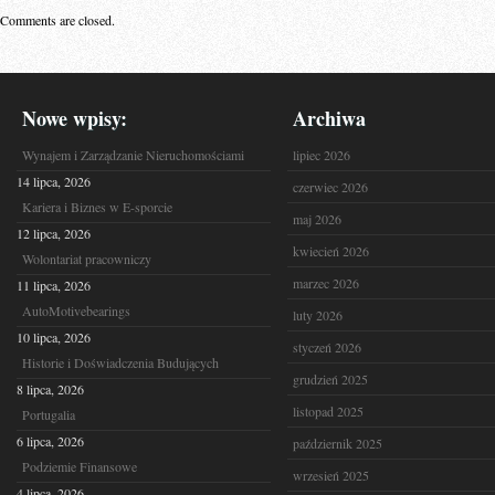
Comments are closed.
Nowe wpisy:
Archiwa
Wynajem i Zarządzanie Nieruchomościami
lipiec 2026
14 lipca, 2026
czerwiec 2026
Kariera i Biznes w E-sporcie
maj 2026
12 lipca, 2026
kwiecień 2026
Wolontariat pracowniczy
marzec 2026
11 lipca, 2026
AutoMotivebearings
luty 2026
10 lipca, 2026
styczeń 2026
Historie i Doświadczenia Budujących
grudzień 2025
8 lipca, 2026
listopad 2025
Portugalia
6 lipca, 2026
październik 2025
Podziemie Finansowe
wrzesień 2025
4 lipca, 2026