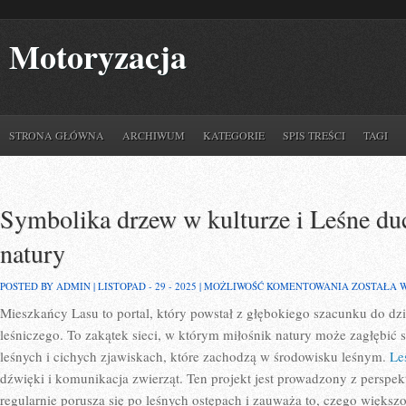
Motoryzacja
STRONA GŁÓWNA
ARCHIWUM
KATEGORIE
SPIS TREŚCI
TAGI
Symbolika drzew w kulturze i Leśne duc
natury
SYMBOLIK
POSTED BY ADMIN | LISTOPAD - 29 - 2025 |
MOŻLIWOŚĆ KOMENTOWANIA
ZOSTAŁA 
DRZEW
Mieszkańcy Lasu to portal, który powstał z głębokiego szacunku do dzi
W
KULTURZE
leśniczego. To zakątek sieci, w którym miłośnik natury może zagłębić s
I
LEŚNE
leśnych i cichych zjawiskach, które zachodzą w środowisku leśnym.
Le
DUCHOWOŚ
dźwięki i komunikacja zwierząt. Ten projekt jest prowadzony z perspek
I
FILOZOFIE
regularnie porusza się po leśnych ostępach i zauważa to, czego większ