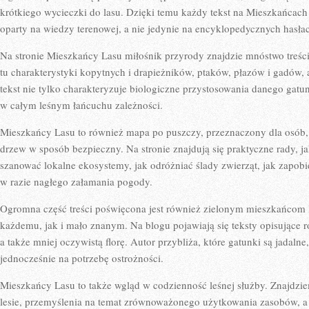
NATURY
krótkiego wycieczki do lasu. Dzięki temu każdy tekst na Mieszkańcac
oparty na wiedzy terenowej, a nie jedynie na encyklopedycznych hasła
Na stronie Mieszkańcy Lasu miłośnik przyrody znajdzie mnóstwo treści
tu charakterystyki kopytnych i drapieżników, ptaków, płazów i gadów,
tekst nie tylko charakteryzuje biologiczne przystosowania danego gatun
w całym leśnym łańcuchu zależności.
Mieszkańcy Lasu to również mapa po puszczy, przeznaczony dla osób,
drzew w sposób bezpieczny. Na stronie znajdują się praktyczne rady, jak
szanować lokalne ekosystemy, jak odróżniać ślady zwierząt, jak zapob
w razie nagłego załamania pogody.
Ogromna część treści poświęcona jest również zielonym mieszkańcom
każdemu, jak i mało znanym. Na blogu pojawiają się teksty opisujące r
a także mniej oczywistą florę. Autor przybliża, które gatunki są jadaln
jednocześnie na potrzebę ostrożności.
Mieszkańcy Lasu to także wgląd w codzienność leśnej służby. Znajdziem
lesie, przemyślenia na temat zrównoważonego użytkowania zasobów, a 