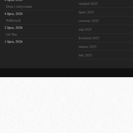
sierpień 2025
Dieta i odżywianie
lipiec 2025
4 lipca, 2026
Wałbrzych
czerwiec 2025
2 lipca, 2026
maj 2025
Od Was
kwiecień 2025
1 lipca, 2026
marzec 2025
luty 2025