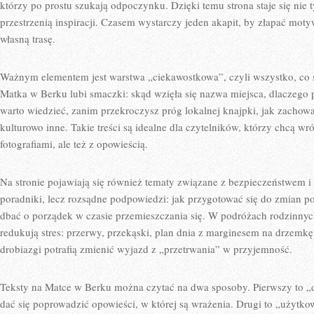
którzy po prostu szukają odpoczynku. Dzięki temu strona staje się nie t
przestrzenią inspiracji. Czasem wystarczy jeden akapit, by złapać mo
własną trasę.
Ważnym elementem jest warstwa „ciekawostkowa”, czyli wszystko, co 
Matka w Berku lubi smaczki: skąd wzięła się nazwa miejsca, dlaczego p
warto wiedzieć, zanim przekroczysz próg lokalnej knajpki, jak zachowa
kulturowo inne. Takie treści są idealne dla czytelników, którzy chcą wr
fotografiami, ale też z opowieścią.
Na stronie pojawiają się również tematy związane z bezpieczeństwem i 
poradniki, lecz rozsądne podpowiedzi: jak przygotować się do zmian po
dbać o porządek w czasie przemieszczania się. W podróżach rodzinnych
redukują stres: przerwy, przekąski, plan dnia z marginesem na drzemkę
drobiazgi potrafią zmienić wyjazd z „przetrwania” w przyjemność.
Teksty na Matce w Berku można czytać na dwa sposoby. Pierwszy to „d
dać się poprowadzić opowieści, w której są wrażenia. Drugi to „użytko