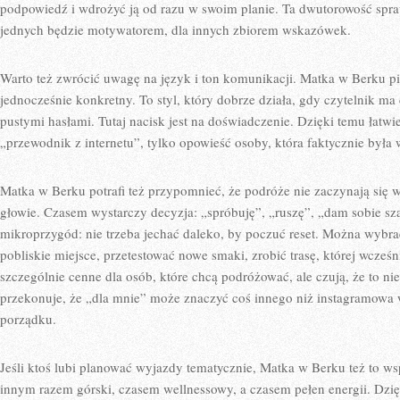
podpowiedź i wdrożyć ją od razu w swoim planie. Ta dwutorowość sprawi
jednych będzie motywatorem, dla innych zbiorem wskazówek.
Warto też zwrócić uwagę na język i ton komunikacji. Matka w Berku pi
jednocześnie konkretny. To styl, który dobrze działa, gdy czytelnik m
pustymi hasłami. Tutaj nacisk jest na doświadczenie. Dzięki temu łatwiej
„przewodnik z internetu”, tylko opowieść osoby, która faktycznie była w
Matka w Berku potrafi też przypomnieć, że podróże nie zaczynają się w
głowie. Czasem wystarczy decyzja: „spróbuję”, „ruszę”, „dam sobie sz
mikroprzygód: nie trzeba jechać daleko, by poczuć reset. Można wybr
pobliskie miejsce, przetestować nowe smaki, zrobić trasę, której wcześni
szczególnie cenne dla osób, które chcą podróżować, ale czują, że to ni
przekonuje, że „dla mnie” może znaczyć coś innego niż instagramowa w
porządku.
Jeśli ktoś lubi planować wyjazdy tematycznie, Matka w Berku też to ws
innym razem górski, czasem wellnessowy, a czasem pełen energii. Dzi