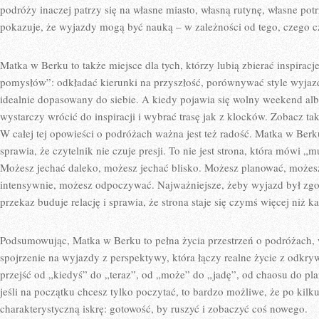
podróży inaczej patrzy się na własne miasto, własną rutynę, własne pot
pokazuje, że wyjazdy mogą być nauką – w zależności od tego, czego c
Matka w Berku to także miejsce dla tych, którzy lubią zbierać inspirac
pomysłów”: odkładać kierunki na przyszłość, porównywać style wyjaz
idealnie dopasowany do siebie. A kiedy pojawia się wolny weekend alb
wystarczy wrócić do inspiracji i wybrać trasę jak z klocków. Zobacz t
W całej tej opowieści o podróżach ważna jest też radość. Matka w Berk
sprawia, że czytelnik nie czuje presji. To nie jest strona, która mówi „
Możesz jechać daleko, możesz jechać blisko. Możesz planować, może
intensywnie, możesz odpoczywać. Najważniejsze, żeby wyjazd był zgo
przekaz buduje relację i sprawia, że strona staje się czymś więcej niż k
Podsumowując, Matka w Berku to pełna życia przestrzeń o podróżach, 
spojrzenie na wyjazdy z perspektywy, która łączy realne życie z odkr
przejść od „kiedyś” do „teraz”, od „może” do „jadę”, od chaosu do pla
jeśli na początku chcesz tylko poczytać, to bardzo możliwe, że po kilku
charakterystyczną iskrę: gotowość, by ruszyć i zobaczyć coś nowego.