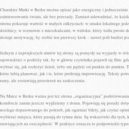
Charakter Matki w Berku można opisać jako energiczny i jednocześnie 
zainteresowanie świata, ale bez przesady. Zamiast udowadniać, że każda
strona pokazuje wartość w małych odkryciach: w smaku lokalnego jedz
dzielnicy, w rozmowie z mieszkańcami, w widoku, który trafia prosto d
dostaje motywację, by zrobić ten pierwszy krok – nawet jeśli budżet jest
Jednym z największych atutów tej strony są pomysły na wyjazdy w różn
opowiedzieć o podróży tak, by w głowie czytelnika pojawił się film: gdz
wybrać się, jak rozłożyć dzień, żeby nie pędzić od punktu do punktu. 
które lubią planować, jak i te, które preferują improwizację. Teksty pot
ramy, ale zostawiają przestrzeń na zaskoczenia.
Na Matce w Berku ważna jest też strona „organizacyjna” podróżowania,
komforcie zanim jeszcze wyjdziemy z domu. Pojawiają się porady doty
noclegu dopasowanego do potrzeb, jak ogarniać bilety, jak czytać opin
wybierać miejsca, które pasują do rytmu dnia. Są wskazówki dla tych, k
stawiających na oszczędność. W praktyce oznacza to podpowiedzi typu: