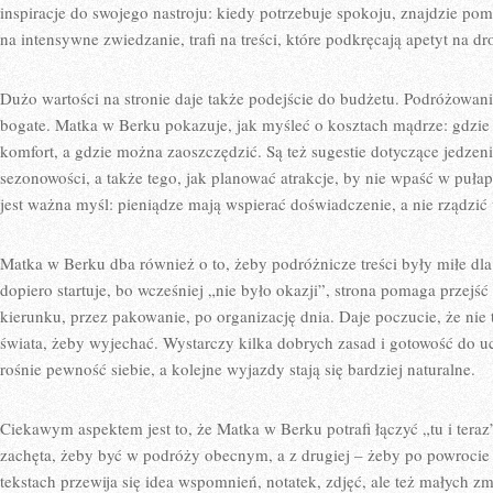
inspiracje do swojego nastroju: kiedy potrzebuje spokoju, znajdzie po
na intensywne zwiedzanie, trafi na treści, które podkręcają apetyt na dr
Dużo wartości na stronie daje także podejście do budżetu. Podróżowani
bogate. Matka w Berku pokazuje, jak myśleć o kosztach mądrze: gdzie l
komfort, a gdzie można zaoszczędzić. Są też sugestie dotyczące jedzen
sezonowości, a także tego, jak planować atrakcje, by nie wpaść w puła
jest ważna myśl: pieniądze mają wspierać doświadczenie, a nie rządzić
Matka w Berku dba również o to, żeby podróżnicze treści były miłe dla
dopiero startuje, bo wcześniej „nie było okazji”, strona pomaga przej
kierunku, przez pakowanie, po organizację dnia. Daje poczucie, że nie
świata, żeby wyjechać. Wystarczy kilka dobrych zasad i gotowość do uc
rośnie pewność siebie, a kolejne wyjazdy stają się bardziej naturalne.
Ciekawym aspektem jest to, że Matka w Berku potrafi łączyć „tu i teraz”
zachęta, żeby być w podróży obecnym, a z drugiej – żeby po powrocie 
tekstach przewija się idea wspomnień, notatek, zdjęć, ale też małych 