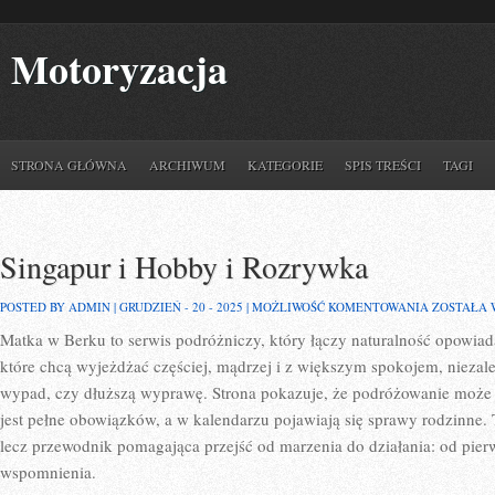
Motoryzacja
STRONA GŁÓWNA
ARCHIWUM
KATEGORIE
SPIS TREŚCI
TAGI
Singapur i Hobby i Rozrywka
SINGAPUR
POSTED BY ADMIN | GRUDZIEŃ - 20 - 2025 |
MOŻLIWOŚĆ KOMENTOWANIA
ZOSTAŁA
I
Matka w Berku to serwis podróżniczy, który łączy naturalność opowiada
HOBBY
I
które chcą wyjeżdżać częściej, mądrzej i z większym spokojem, niezale
ROZRYWK
wypad, czy dłuższą wyprawę. Strona pokazuje, że podróżowanie może 
jest pełne obowiązków, a w kalendarzu pojawiają się sprawy rodzinne. To
lecz przewodnik pomagająca przejść od marzenia do działania: od pier
wspomnienia.