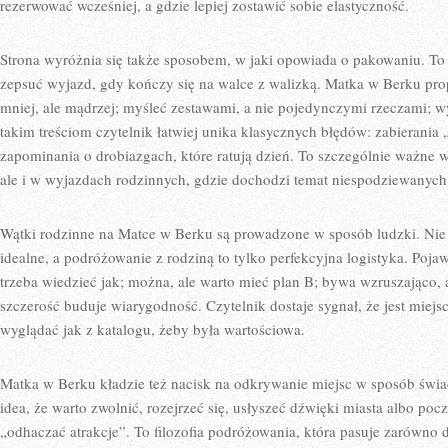
rezerwować wcześniej, a gdzie lepiej zostawić sobie elastyczność.
Strona wyróżnia się także sposobem, w jaki opowiada o pakowaniu. To t
zepsuć wyjazd, gdy kończy się na walce z walizką. Matka w Berku pro
mniej, ale mądrzej; myśleć zestawami, a nie pojedynczymi rzeczami; w
takim treściom czytelnik łatwiej unika klasycznych błędów: zabierania 
zapominania o drobiazgach, które ratują dzień. To szczególnie ważne w
ale i w wyjazdach rodzinnych, gdzie dochodzi temat niespodziewanych 
Wątki rodzinne na Matce w Berku są prowadzone w sposób ludzki. Nie 
idealne, a podróżowanie z rodziną to tylko perfekcyjna logistyka. Pojawia
trzeba wiedzieć jak; można, ale warto mieć plan B; bywa wzruszająco, a
szczerość buduje wiarygodność. Czytelnik dostaje sygnał, że jest miejs
wyglądać jak z katalogu, żeby była wartościowa.
Matka w Berku kładzie też nacisk na odkrywanie miejsc w sposób świa
idea, że warto zwolnić, rozejrzeć się, usłyszeć dźwięki miasta albo poc
„odhaczać atrakcje”. To filozofia podróżowania, która pasuje zarówno d