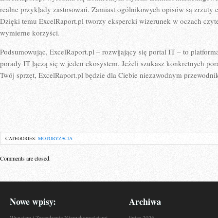
realne przykłady zastosowań. Zamiast ogólnikowych opisów są zrzuty e
Dzięki temu ExcelRaport.pl tworzy ekspercki wizerunek w oczach czytel
wymierne korzyści.
Podsumowując, ExcelRaport.pl – rozwijający się portal IT – to platforma
porady IT łączą się w jeden ekosystem. Jeżeli szukasz konkretnych por
Twój sprzęt, ExcelRaport.pl będzie dla Ciebie niezawodnym przewodnik
CATEGORIES:
MOTORYZACJA
Comments are closed.
Nowe wpisy:
Archiwa
Wynajem i Zarządzanie Nieruchomościami
lipiec 2026