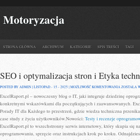
Motoryzacja
STRONA GŁÓWNA
ARCHIWUM
KATEGORIE
SPIS TREŚCI
TAGI
SEO i optymalizacja stron i Etyka techn
SEO
POSTED BY ADMIN | LISTOPAD - 15 - 2025 |
MOŻLIWOŚĆ KOMENTOWANIA
ZOSTAŁA 
I
ExcelRaport.pl – nowoczesny blog o IT, jaki integruje dziedzinę opro
OPTYMALI
STRON
konkretnymi wskazówkami dla początkujących i zaawansowanych. Excel
I
ETYKA
Porady IT dla Każdego to przestrzeń, gdzie wiedza techniczna przenik
TECHNOLO
case study z życia użytkowników.Nowości:
Testy i recenzje oprogramo
ExcelRaport.pl to wszechstronny serwis internetowy, który skupia się 
oprogramowaniu, sprzęcie oraz instrukcjach krok po kroku. Odnajdzies