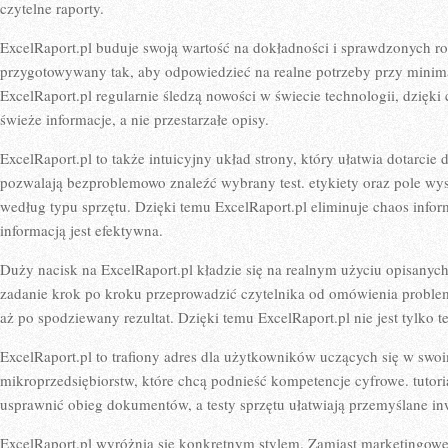
czytelne raporty.
ExcelRaport.pl buduje swoją wartość na dokładności i sprawdzonych r
przygotowywany tak, aby odpowiedzieć na realne potrzeby przy minimaln
ExcelRaport.pl regularnie śledzą nowości w świecie technologii, dzię
świeże informacje, a nie przestarzałe opisy.
ExcelRaport.pl to także intuicyjny układ strony, który ułatwia dotarcie
pozwalają bezproblemowo znaleźć wybrany test. etykiety oraz pole wys
według typu sprzętu. Dzięki temu ExcelRaport.pl eliminuje chaos inform
informacją jest efektywna.
Duży nacisk na ExcelRaport.pl kładzie się na realnym użyciu opisanyc
zadanie krok po kroku przeprowadzić czytelnika od omówienia problem
aż po spodziewany rezultat. Dzięki temu ExcelRaport.pl nie jest tylko t
ExcelRaport.pl to trafiony adres dla użytkowników uczących się w sw
mikroprzedsiębiorstw, które chcą podnieść kompetencje cyfrowe. tutori
usprawnić obieg dokumentów, a testy sprzętu ułatwiają przemyślane in
ExcelRaport.pl wyróżnia się konkretnym stylem. Zamiast marketingowe