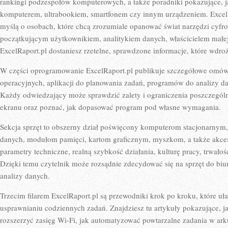
rankingi podzespołów komputerowych, a także poradniki pokazujące, j
komputerem, ultrabookiem, smartfonem czy innym urządzeniem. ExcelR
myślą o osobach, które chcą zrozumiale opanować świat narzędzi cyfrow
początkującym użytkownikiem, analitykiem danych, właścicielem małej
ExcelRaport.pl dostaniesz rzetelne, sprawdzone informacje, które wdro
W części oprogramowanie ExcelRaport.pl publikuje szczegółowe omów
operacyjnych, aplikacji do planowania zadań, programów do analizy da
Każdy odwiedzający może sprawdzić zalety i ograniczenia poszczególny
ekranu oraz poznać, jak dopasować program pod własne wymagania.
Sekcja sprzęt to obszerny dział poświęcony komputerom stacjonarny
danych, modułom pamięci, kartom graficznym, myszkom, a także akceso
parametry techniczne, realną szybkość działania, kulturę pracy, trwało
Dzięki temu czytelnik może rozsądnie zdecydować się na sprzęt do biur
analizy danych.
Trzecim filarem ExcelRaport.pl są przewodniki krok po kroku, które uł
usprawnianiu codziennych zadań. Znajdziesz tu artykuły pokazujące, j
rozszerzyć zasięg Wi-Fi, jak automatyzować powtarzalne zadania w ar