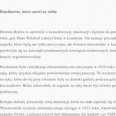
Dziedzictwo, które mówi za siebie
Historia Rolexa to opowieść o konsekwencji, innowacji i dążeniu do per
roku, gdy Hans Wilsdorf założył firmę w Londynie. Od samego początk
zegarki, które będą nie tylko precyzyjne, ale również niezawodne w ka
przełożyła się na dziesiątki przełomowych rozwiązań technicznych, któ
branży zegarmistrzoskiej.
Przełomem była certyfikacja chronometryczna otrzymana w 1910 roku 
rękę, który uzyskał oficjalne potwierdzenie swojej precyzji. To wydarz
na rękę, które do tej pory uważane były za damski gadżet, podczas gdy
kieszonkowe. Rolex udowodnił, że zegarek na rękę może być równie pre
praktyczny.
Kolejne dekady przyniosły serię innowacji, które na stałe zapisały się w
Wynalezienie systemu automatycznego naciągu w 1931 roku, wprowad
zegarka Oyster, a później rozwój linii Submariner dla nurków czy GMT-