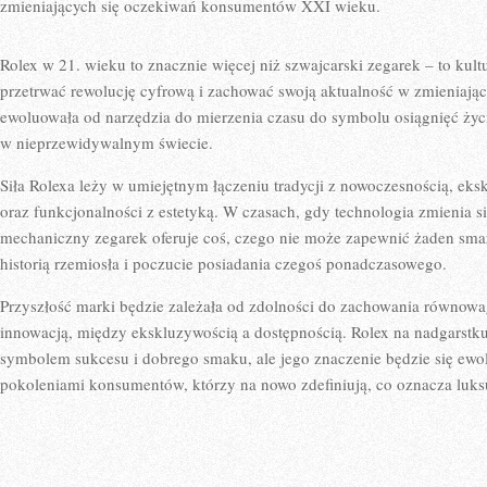
zmieniających się oczekiwań konsumentów XXI wieku.
Rolex w 21. wieku to znacznie więcej niż szwajcarski zegarek – to kul
przetrwać rewolucję cyfrową i zachować swoją aktualność w zmieniając
ewoluowała od narzędzia do mierzenia czasu do symbolu osiągnięć życ
w nieprzewidywalnym świecie.
Siła Rolexa leży w umiejętnym łączeniu tradycji z nowoczesnością, eks
oraz funkcjonalności z estetyką. W czasach, gdy technologia zmienia 
mechaniczny zegarek oferuje coś, czego nie może zapewnić żaden smar
historią rzemiosła i poczucie posiadania czegoś ponadczasowego.
Przyszłość marki będzie zależała od zdolności do zachowania równow
innowacją, między ekskluzywością a dostępnością. Rolex na nadgarst
symbolem sukcesu i dobrego smaku, ale jego znaczenie będzie się ew
pokoleniami konsumentów, którzy na nowo zdefiniują, co oznacza luks