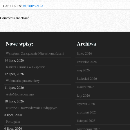
CATEGORIES:
MOTORYZACJA
Comments are closed.
Nowe wpisy:
Archiwa
Wynajem i Zarządzanie Nieruchomościami
lipiec 2026
14 lipca, 2026
czerwiec 2026
Kariera i Biznes w E-sporcie
maj 2026
12 lipca, 2026
kwiecień 2026
Wolontariat pracowniczy
marzec 2026
11 lipca, 2026
AutoMotivebearings
luty 2026
10 lipca, 2026
styczeń 2026
Historie i Doświadczenia Budujących
grudzień 2025
8 lipca, 2026
listopad 2025
Portugalia
6 lipca, 2026
październik 2025