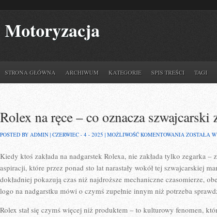
Motoryzacja
STRONA GŁÓWNA
ARCHIWUM
KATEGORIE
SPIS TREŚCI
TAGI
Rolex na ręce – co oznacza szwajcarski
ROLEX
POSTED BY ADMIN | CZERWIEC - 4 - 2025 |
MOŻLIWOŚĆ KOMENTOWANIA
ZOSTAŁA 
NA
RĘCE
Kiedy ktoś zakłada na nadgarstek Rolexa, nie zakłada tylko zegarka – za
–
CO
aspiracji, które przez ponad sto lat narastały wokół tej szwajcarskiej 
OZNACZA
SZWAJCARS
dokładniej pokazują czas niż najdroższe mechaniczne czasomierze, ob
ZEGAREK
logo na nadgarstku mówi o czymś zupełnie innym niż potrzeba sprawd
W
21
WIEKU
Rolex stał się czymś więcej niż produktem – to kulturowy fenomen, któ