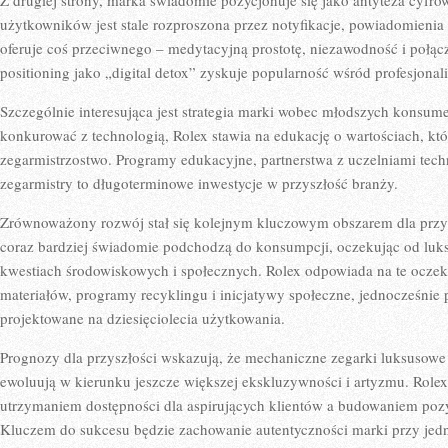
Z drugiej strony, marka świadomie pozycjonuje się jako antyteza cyfr
użytkowników jest stale rozproszona przez notyfikacje, powiadomienia 
oferuje coś przeciwnego – medytacyjną prostotę, niezawodność i połącz
positioning jako „digital detox” zyskuje popularność wśród profesjona
Szczególnie interesująca jest strategia marki wobec młodszych konsu
konkurować z technologią, Rolex stawia na edukację o wartościach, kt
zegarmistrzostwo. Programy edukacyjne, partnerstwa z uczelniami te
zegarmistry to długoterminowe inwestycje w przyszłość branży.
Zrównoważony rozwój stał się kolejnym kluczowym obszarem dla przys
coraz bardziej świadomie podchodzą do konsumpcji, oczekując od luk
kwestiach środowiskowych i społecznych. Rolex odpowiada na te oczeki
materiałów, programy recyklingu i inicjatywy społeczne, jednocześnie p
projektowane na dziesięciolecia użytkowania.
Prognozy dla przyszłości wskazują, że mechaniczne zegarki luksusowe
ewoluują w kierunku jeszcze większej ekskluzywności i artyzmu. Role
utrzymaniem dostępności dla aspirujących klientów a budowaniem poz
Kluczem do sukcesu będzie zachowanie autentyczności marki przy jed