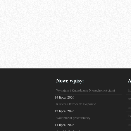
Nowe wpisy:
A
Wynajem i Zarządzanie Nieruchomościami
li
14 lipca, 2026
cz
Kariera i Biznes w E-sporcie
ma
12 lipca, 2026
kw
Wolontariat pracowniczy
ma
11 lipca, 2026