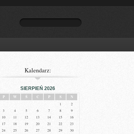
Kalendarz:
SIERPIEŃ 2026
P
W
Ś
C
P
S
N
1
2
3
4
5
6
7
8
9
10
11
12
13
14
15
16
17
18
19
20
21
22
23
24
25
26
27
28
29
30