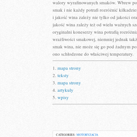
walory wyrafinowanych smaków. Wbrew pozo
smak i nie każdy potrafi rozróżnić kilkad
i jakość wina zależy nie tylko od jakości 
jakość wina zależy też od wielu ważnych sz
oryginalni koneserzy wina potrafią rozróżn
wrażliwości smakowej, niemniej jednak tak
smak wina, nie może się go pod żadnym po
ono schłodzone do właściwej temperatury.
1.
mapa strony
2.
teksty
3.
mapa strony
4.
artykuly
5.
wpisy
CATEGORIES:
MOTORYZACJA