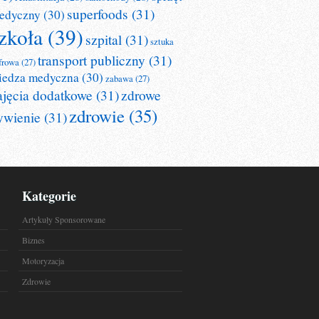
superfoods
(31)
edyczny
(30)
zkoła
(39)
szpital
(31)
sztuka
transport publiczny
(31)
frowa
(27)
iedza medyczna
(30)
zabawa
(27)
ajęcia dodatkowe
(31)
zdrowe
zdrowie
(35)
ywienie
(31)
Kategorie
Artykuły Sponsorowane
Biznes
Motoryzacja
Zdrowie