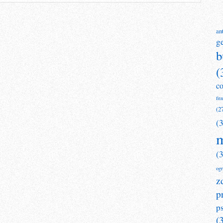
an
g
b
(
c
fit
(2
(
m
(
og
z
p
p
(