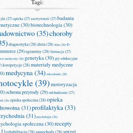
Tagi:
badania
tyki
(27)
apteka
(27)
asertywność
(27)
enetyczne
(30)
biotechnologia
(30)
udownictwo
(35)
choroby
35)
e-
diagnostyka
(28)
dieta
(28)
dom
(26)
ommerce
(29)
egzaminy
(28)
farmacja
(27)
genetyka
(30)
gry edukacyjne
ness medyczny
(26)
materiały medyczne
korepetycje
(28)
7)
medycyna
(34)
30)
mieszkanie
(26)
otocykle
(39)
motoryzacja
30)
ochrona przyrody
(29)
odchudzanie
(27)
opieka
opieka społeczna
(28)
ród
(26)
profilaktyka
(33)
drowotna
(31)
rzychodnia
(31)
psychologia
(26)
recepty
sychologia społeczna
(30)
31)
sprzęt
rehabilitacja
(28)
samochody
(28)