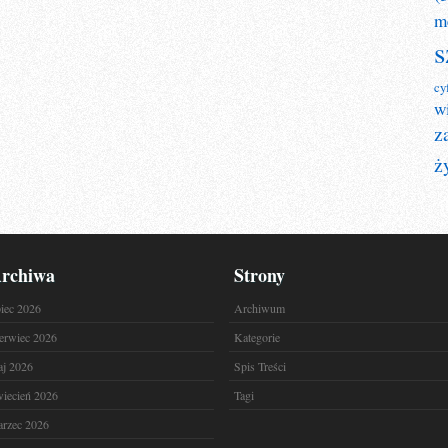
m
s
cy
w
z
ż
rchiwa
Strony
piec 2026
Archiwum
erwiec 2026
Kategorie
j 2026
Spis Treści
iecień 2026
Tagi
rzec 2026