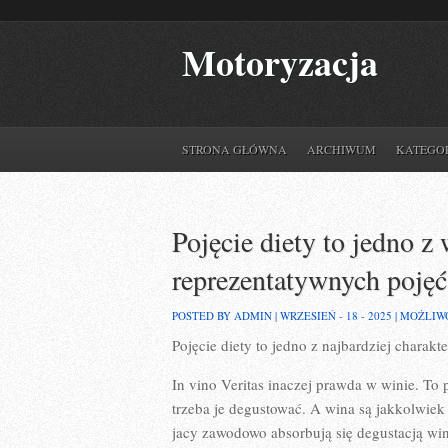
Motoryzacja
STRONA GŁÓWNA
ARCHIWUM
KATEGO
Pojęcie diety to jedno 
reprezentatywnych pojęć
POSTED BY ADMIN | WRZESIEŃ - 18 - 2025 |
MOŻLIW
Pojęcie diety to jedno z najbardziej charakt
In vino Veritas inaczej prawda w winie. To 
trzeba je degustować. A wina są jakkolwiek 
jacy zawodowo absorbują się degustacją win