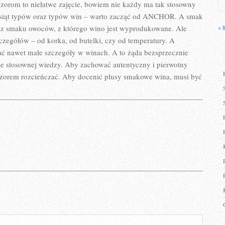
POJĘĆ
rom to niełatwe zajęcie, bowiem nie każdy ma tak stosowny
ziesiąt typów oraz typów win – warto zacząć od ANCHOR. A smak
oraz smaku owoców, z którego wino jest wyprodukowane. Ale
« l
czegółów – od korka, od butelki, czy od temperatury. A
iać nawet małe szczegóły w winach. A to żąda bezsprzecznie
że stosownej wiedzy. Aby zachować autentyczny i pierwotny
zorem rozcieńczać. Aby docenić plusy smakowe wina, musi być