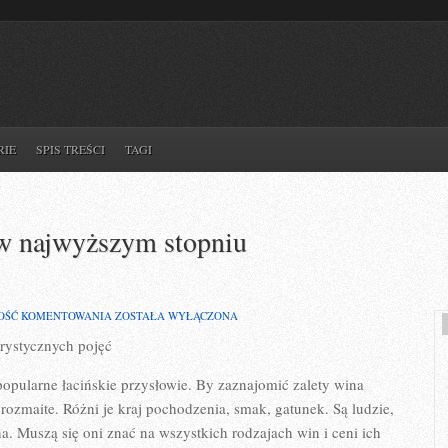
RIE
SPIS TREŚCI
TAGI
z w najwyższym stopniu
POJĘCIE
OŚĆ KOMENTOWANIA
ZOSTAŁA WYŁĄCZONA
DIETY
erystycznych pojęć
TO
JEDNO
Z
popularne łacińskie przysłowie. By zaznajomić zalety wina
W
NAJWYŻSZYM
rozmaite. Różni je kraj pochodzenia, smak, gatunek. Są ludzie,
STOPNIU
a. Muszą się oni znać na wszystkich rodzajach win i ceni ich
REPREZENTATYWNYCH