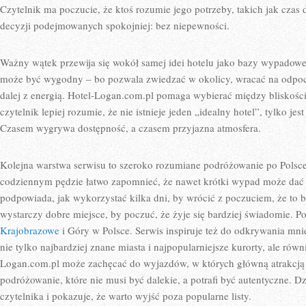
Czytelnik ma poczucie, że ktoś rozumie jego potrzeby, takich jak czas 
decyzji podejmowanych spokojniej: bez niepewności.
Ważny wątek przewija się wokół samej idei hotelu jako bazy wypadowej
może być wygodny – bo pozwala zwiedzać w okolicy, wracać na odpocz
dalej z energią. Hotel-Logan.com.pl pomaga wybierać między bliskością
czytelnik lepiej rozumie, że nie istnieje jeden „idealny hotel”, tylko je
Czasem wygrywa dostępność, a czasem przyjazna atmosfera.
Kolejna warstwa serwisu to szeroko rozumiane podróżowanie po Polsc
codziennym pędzie łatwo zapomnieć, że nawet krótki wypad może dać
podpowiada, jak wykorzystać kilka dni, by wrócić z poczuciem, że to
wystarczy dobre miejsce, by poczuć, że żyje się bardziej świadomie. 
Krajobrazowe
i Góry w Polsce. Serwis inspiruje też do odkrywania mni
nie tylko najbardziej znane miasta i najpopularniejsze kurorty, ale rów
Logan.com.pl może zachęcać do wyjazdów, w których główną atrakcją je
podróżowanie, które nie musi być dalekie, a potrafi być autentyczne. 
czytelnika i pokazuje, że warto wyjść poza popularne listy.