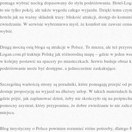
pomaga wybrać nocleg dopasowany do stylu podróżowania. Hotel-Loga
to nie tylko pokój, ale także wygoda całego wyjazdu. Dzięki temu czyt
hotelu jak na ważny składnik trasy: bliskość atrakcji, dostęp do komunik
zwiedzaniu. W serwisie wybrzmiewa myśl, że komfort nie zawsze oznacz
wybór.
Drugą mocną osią bloga są atrakcje w Polsce. To muzea, ale też przyro
Logan.com.pl traktuje Polskę jak różnorodną mapę – gdzie w jeden we
w kolejny postawić na spacery po miasteczkach. Serwis buduje obraz k
podróżowanie może być dostępne, a jednocześnie zaskakujące.
Szczególną wartością strony są poradniki, które pomagają przejść od p
dostaje propozycję na wyjazd na dłuższy urlop. W takich materiałach l
gdzie pójść, jak zaplanować dzień, żeby nie skończyło się na pośpiech
pomocny asystent, który przypomina, że dobre zwiedzanie to nie zalic
miejsca.
Blog turystyczny o Polsce powinien rozumieć różne potrzeby, dlatego 