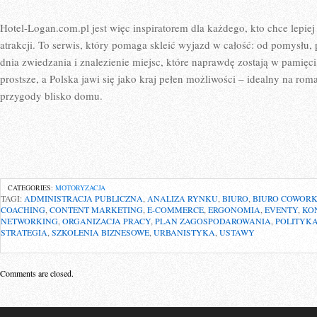
Hotel-Logan.com.pl jest więc inspiratorem dla każdego, kto chce lepie
atrakcji. To serwis, który pomaga skleić wyjazd w całość: od pomysłu,
dnia zwiedzania i znalezienie miejsc, które naprawdę zostają w pamięci
prostsze, a Polska jawi się jako kraj pełen możliwości – idealny na ro
przygody blisko domu.
CATEGORIES:
MOTORYZACJA
TAGI:
ADMINISTRACJA PUBLICZNA
,
ANALIZA RYNKU
,
BIURO
,
BIURO COWOR
COACHING
,
CONTENT MARKETING
,
E-COMMERCE
,
ERGONOMIA
,
EVENTY
,
KO
NETWORKING
,
ORGANIZACJA PRACY
,
PLAN ZAGOSPODAROWANIA
,
POLITYK
STRATEGIA
,
SZKOLENIA BIZNESOWE
,
URBANISTYKA
,
USTAWY
Comments are closed.