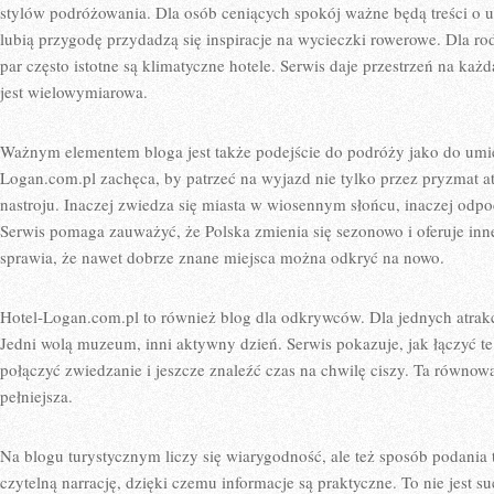
stylów podróżowania. Dla osób ceniących spokój ważne będą treści o u
lubią przygodę przydadzą się inspiracje na wycieczki rowerowe. Dla rodz
par często istotne są klimatyczne hotele. Serwis daje przestrzeń na każd
jest wielowymiarowa.
Ważnym elementem bloga jest także podejście do podróży jako do umie
Logan.com.pl zachęca, by patrzeć na wyjazd nie tylko przez pryzmat atr
nastroju. Inaczej zwiedza się miasta w wiosennym słońcu, inaczej odpo
Serwis pomaga zauważyć, że Polska zmienia się sezonowo i oferuje inne
sprawia, że nawet dobrze znane miejsca można odkryć na nowo.
Hotel-Logan.com.pl to również blog dla odkrywców. Dla jednych atrakcj
Jedni wolą muzeum, inni aktywny dzień. Serwis pokazuje, jak łączyć te
połączyć zwiedzanie i jeszcze znaleźć czas na chwilę ciszy. Ta równowa
pełniejsza.
Na blogu turystycznym liczy się wiarygodność, ale też sposób podania 
czytelną narrację, dzięki czemu informacje są praktyczne. To nie jest su