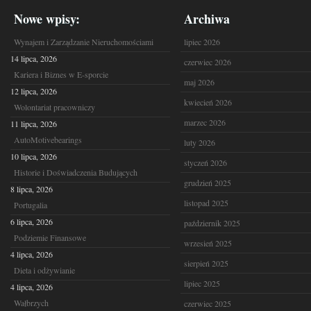
Nowe wpisy:
Archiwa
Wynajem i Zarządzanie Nieruchomościami
lipiec 2026
14 lipca, 2026
czerwiec 2026
Kariera i Biznes w E-sporcie
maj 2026
12 lipca, 2026
kwiecień 2026
Wolontariat pracowniczy
marzec 2026
11 lipca, 2026
AutoMotivebearings
luty 2026
10 lipca, 2026
styczeń 2026
Historie i Doświadczenia Budujących
grudzień 2025
8 lipca, 2026
listopad 2025
Portugalia
6 lipca, 2026
październik 2025
Podziemie Finansowe
wrzesień 2025
4 lipca, 2026
sierpień 2025
Dieta i odżywianie
lipiec 2025
4 lipca, 2026
Wałbrzych
czerwiec 2025