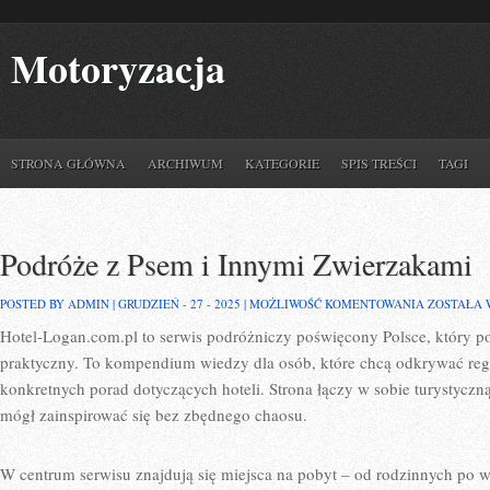
Motoryzacja
STRONA GŁÓWNA
ARCHIWUM
KATEGORIE
SPIS TREŚCI
TAGI
Podróże z Psem i Innymi Zwierzakami
PODRÓŻE
POSTED BY ADMIN | GRUDZIEŃ - 27 - 2025 |
MOŻLIWOŚĆ KOMENTOWANIA
ZOSTAŁA
Z
Hotel-Logan.com.pl to serwis podróżniczy poświęcony Polsce, który p
PSEM
I
praktyczny. To kompendium wiedzy dla osób, które chcą odkrywać regi
INNYMI
ZWIERZA
konkretnych porad dotyczących hoteli. Strona łączy w sobie turystyczną
mógł zainspirować się bez zbędnego chaosu.
W centrum serwisu znajdują się miejsca na pobyt – od rodzinnych po wy