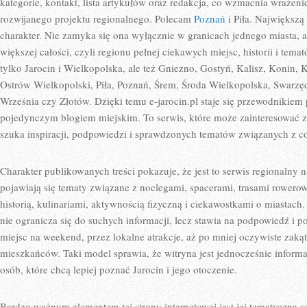
kategorie, kontakt, lista artykułów oraz redakcja, co wzmacnia wrażen
rozwijanego projektu regionalnego. Polecam
Poznań
i Piła. Największą 
charakter. Nie zamyka się ona wyłącznie w granicach jednego miasta, a
większej całości, czyli regionu pełnej ciekawych miejsc, historii i tema
tylko Jarocin i Wielkopolska, ale też Gniezno, Gostyń, Kalisz, Konin,
Ostrów Wielkopolski, Piła, Poznań, Śrem, Środa Wielkopolska, Swarzę
Września czy Złotów. Dzięki temu e-jarocin.pl staje się przewodnikiem
pojedynczym blogiem miejskim. To serwis, które może zainteresować za
szuka inspiracji, podpowiedzi i sprawdzonych tematów związanych z c
Charakter publikowanych treści pokazuje, że jest to serwis regionalny 
pojawiają się tematy związane z noclegami, spacerami, trasami rowero
historią, kulinariami, aktywnością fizyczną i ciekawostkami o miastach.
nie ogranicza się do suchych informacji, lecz stawia na podpowiedź i p
miejsc na weekend, przez lokalne atrakcje, aż po mniej oczywiste zaką
mieszkańców. Taki model sprawia, że witryna jest jednocześnie informa
osób, które chcą lepiej poznać Jarocin i jego otoczenie.
Bardzo ważnym elementem tej strony internetowej jest jej tematyczna 