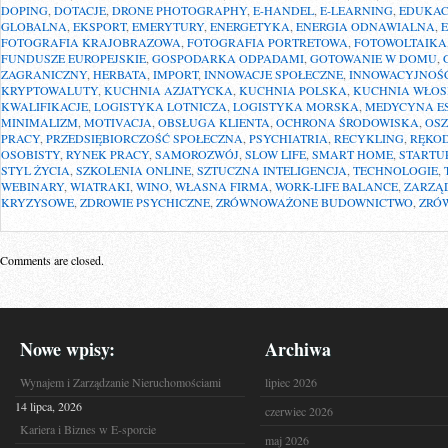
DOPING
,
DOTACJE
,
DRONE PHOTOGRAPHY
,
E-HANDEL
,
E-LEARNING
,
EDUKAC
GLOBALNA
,
EKSPORT
,
EMERYTURY
,
ENERGETYKA
,
ENERGIA ODNAWIALNA
,
FOTOGRAFIA KRAJOBRAZOWA
,
FOTOGRAFIA PORTRETOWA
,
FOTOWOLTAIKA
FUNDUSZE EUROPEJSKIE
,
GOSPODARKA ODPADAMI
,
GOTOWANIE W DOMU
,
ZAGRANICZNY
,
HERBATA
,
IMPORT
,
INNOWACJE SPOŁECZNE
,
INNOWACYJNOŚ
KRYPTOWALUTY
,
KUCHNIA AZJATYCKA
,
KUCHNIA POLSKA
,
KUCHNIA WŁO
KWALIFIKACJE
,
LOGISTYKA LOTNICZA
,
LOGISTYKA MORSKA
,
MEDYCYNA E
MINIMALIZM
,
MOTIVACJA
,
OBSŁUGA KLIENTA
,
OCHRONA ŚRODOWISKA
,
OSZ
PRACY
,
PRZEDSIĘBIORCZOŚĆ SPOŁECZNA
,
PSYCHIATRIA
,
RECYKLING
,
RĘKOD
OSOBISTY
,
RYNEK PRACY
,
SAMOROZWÓJ
,
SLOW LIFE
,
SMART HOME
,
STARTU
STYL ŻYCIA
,
SZKOLENIA ONLINE
,
SZTUCZNA INTELIGENCJA
,
TECHNOLOGIE
,
WEBINARY
,
WIATRAKI
,
WINO
,
WŁASNA FIRMA
,
WORK-LIFE BALANCE
,
ZARZĄ
KRYZYSOWE
,
ZDROWIE PSYCHICZNE
,
ZRÓWNOWAŻONE BUDOWNICTWO
,
ZRÓ
Comments are closed.
Nowe wpisy:
Archiwa
Wynajem i Zarządzanie Nieruchomościami
lipiec 2026
14 lipca, 2026
czerwiec 2026
Kariera i Biznes w E-sporcie
maj 2026