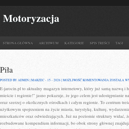
Motoryzacja
STRONA GŁÓWNA
ARCHIWUM
KATEGORIE
SPIS TREŚCI
TAGI
Piła
PIŁA
POSTED BY ADMIN | MARZEC - 15 - 2026 |
MOŻLIWOŚĆ KOMENTOWANIA
ZOSTAŁA W
E-jarocin.pl to aktualny magazyn internetowy, który już samą nazwą i 
mieście i regionie!” jasno pokazuje, że jego celem jest udostępnianie n
oraz szerzej o okolicznych ośrodkach i całym regionie. To centrum treś
użytkowym spojrzeniem na życie miasta, turystykę, kulturę, wydarzenia
mieszkańców oraz odwiedzających. Już na poziomie struktury widać, że
rozbudowane kompendium informacji, bo obok strony głównej znajdują