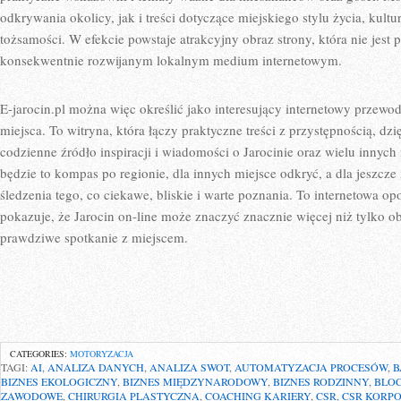
odkrywania okolicy, jak i treści dotyczące miejskiego stylu życia, kultury
tożsamości. W efekcie powstaje atrakcyjny obraz strony, która nie je
konsekwentnie rozwijanym lokalnym medium internetowym.
E-jarocin.pl można więc określić jako interesujący internetowy przewodn
miejsca. To witryna, która łączy praktyczne treści z przystępnością, dz
codzienne źródło inspiracji i wiadomości o Jarocinie oraz wielu innyc
będzie to kompas po regionie, dla innych miejsce odkryć, a dla jeszcze
śledzenia tego, co ciekawe, bliskie i warte poznania. To internetowa opo
pokazuje, że Jarocin on-line może znaczyć znacznie więcej niż tylko
prawdziwe spotkanie z miejscem.
CATEGORIES:
MOTORYZACJA
TAGI:
AI
,
ANALIZA DANYCH
,
ANALIZA SWOT
,
AUTOMATYZACJA PROCESÓW
,
B
BIZNES EKOLOGICZNY
,
BIZNES MIĘDZYNARODOWY
,
BIZNES RODZINNY
,
BLO
ZAWODOWE
,
CHIRURGIA PLASTYCZNA
,
COACHING KARIERY
,
CSR
,
CSR KORP