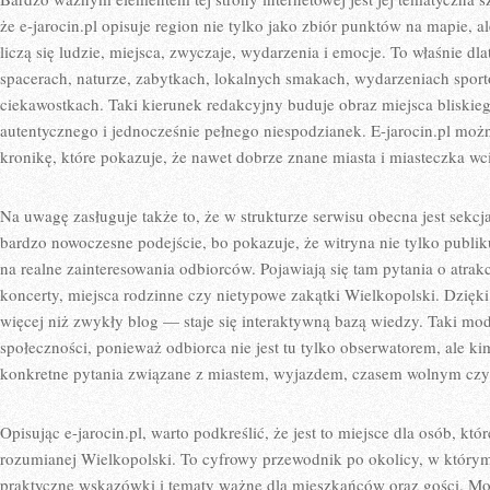
że e-jarocin.pl opisuje region nie tylko jako zbiór punktów na mapie,
liczą się ludzie, miejsca, zwyczaje, wydarzenia i emocje. To właśnie dla
spacerach, naturze, zabytkach, lokalnych smakach, wydarzeniach sport
ciekawostkach. Taki kierunek redakcyjny buduje obraz miejsca bliskie
autentycznego i jednocześnie pełnego niespodzianek. E-jarocin.pl moż
kronikę, które pokazuje, że nawet dobrze znane miasta i miasteczka wc
Na uwagę zasługuje także to, że w strukturze serwisu obecna jest sekcj
bardzo nowoczesne podejście, bo pokazuje, że witryna nie tylko publik
na realne zainteresowania odbiorców. Pojawiają się tam pytania o atrakcj
koncerty, miejsca rodzinne czy nietypowe zakątki Wielkopolski. Dzięki
więcej niż zwykły blog — staje się interaktywną bazą wiedzy. Taki mod
społeczności, ponieważ odbiorca nie jest tu tylko obserwatorem, ale k
konkretne pytania związane z miastem, wyjazdem, czasem wolnym cz
Opisując e-jarocin.pl, warto podkreślić, że jest to miejsce dla osób, któr
rozumianej Wielkopolski. To cyfrowy przewodnik po okolicy, w którym 
praktyczne wskazówki i tematy ważne dla mieszkańców oraz gości. Mo