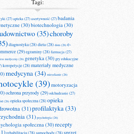
Tagi:
badania
tyki
(27)
apteka
(27)
asertywność
(27)
enetyczne
(30)
biotechnologia
(30)
udownictwo
(35)
choroby
35)
e-
diagnostyka
(28)
dieta
(28)
dom
(26)
ommerce
(29)
egzaminy
(28)
farmacja
(27)
genetyka
(30)
gry edukacyjne
ness medyczny
(26)
materiały medyczne
korepetycje
(28)
7)
medycyna
(34)
30)
mieszkanie
(26)
otocykle
(39)
motoryzacja
30)
ochrona przyrody
(29)
odchudzanie
(27)
opieka
opieka społeczna
(28)
ród
(26)
profilaktyka
(33)
drowotna
(31)
rzychodnia
(31)
psychologia
(26)
recepty
sychologia społeczna
(30)
31)
sprzęt
rehabilitacja
(28)
samochody
(28)