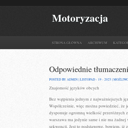
Motoryzacja
STRONA GŁÓWNA
ARCHIWUM
KATEGO
Odpowiednie tłumaczen
POSTED BY ADMIN | LISTOPAD - 19 - 2025 |
MOŻLIW
Znajomość języków obcych
Bez wątpienia jednym z najważniejszych ję
Współcześnie, więc można powiedzieć, że ję
dysponuje ogromną wielkość przeróżnych zal
warszawa ma jedynie same i nie ma żadnej 
sekwencji. Jest to podstawowe, bowiem, iż