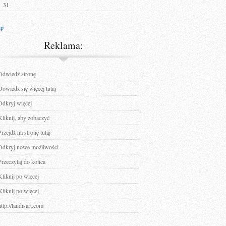
31
ip
Reklama:
Odwiedź stronę
Dowiedz się więcej tutaj
Odkryj więcej
Kliknij, aby zobaczyć
Przejdź na stronę tutaj
Odkryj nowe możliwości
Przeczytaj do końca
Kliknij po więcej
Kliknij po więcej
http://landisart.com