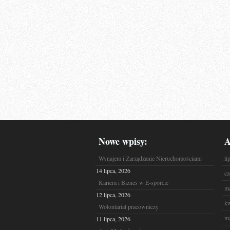
Nowe wpisy:
A
Wynajem i Zarządzanie Nieruchomościami
li
14 lipca, 2026
cz
Kariera i Biznes w E-sporcie
ma
12 lipca, 2026
kw
Wolontariat pracowniczy
ma
11 lipca, 2026