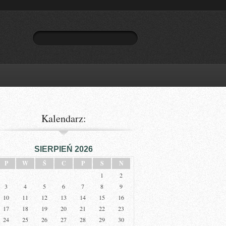
Kalendarz:
SIERPIEŃ 2026
P
W
Ś
C
P
S
N
1
2
3
4
5
6
7
8
9
10
11
12
13
14
15
16
17
18
19
20
21
22
23
24
25
26
27
28
29
30