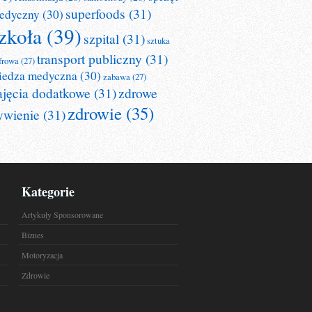
superfoods
(31)
edyczny
(30)
zkoła
(39)
szpital
(31)
sztuka
transport publiczny
(31)
frowa
(27)
iedza medyczna
(30)
zabawa
(27)
ajęcia dodatkowe
(31)
zdrowe
zdrowie
(35)
ywienie
(31)
Kategorie
Artykuły Sponsorowane
Biznes
Motoryzacja
Zdrowie