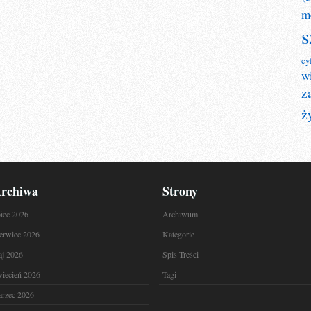
m
s
cy
w
z
ż
rchiwa
Strony
piec 2026
Archiwum
erwiec 2026
Kategorie
j 2026
Spis Treści
iecień 2026
Tagi
rzec 2026