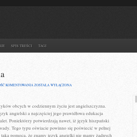
RIE
SPIS TREŚCI
TAGI
ia
ODPOWIEDNIE
OŚĆ KOMENTOWANIA
ZOSTAŁA WYŁĄCZONA
TŁUMACZENIA
zyków obcych w codziennym życiu jest angielszczyzna.
zyk angielski a najczęściej jego prawidłowa edukacja
et. Poniektórzy potwierdzają nawet, iż język hiszpański
wady. Tego typu oświacie powinno się poświecić w pełnej
 z taką pomocą, że znamy język angielki nie mamy żadnych