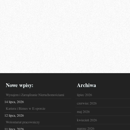
Nowe wpisy:
Archiwa
Wynajem i Zarządzanie Nieruchomościami
lipiec 2026
14 lipca, 2026
czerwiec 2026
Kariera i Biznes w E-sporcie
maj 2026
12 lipca, 2026
kwiecień 2026
Wolontariat pracowniczy
marzec 2026
11 lipca, 2026