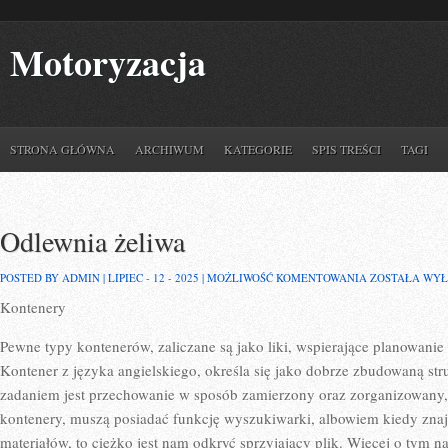
Motoryzacja
STRONA GŁÓWNA
ARCHIWUM
KATEGORIE
SPIS TREŚCI
TAGI
Odlewnia żeliwa
ODLEWNIA
POSTED BY ADMIN | LIPIEC - 12 - 2025 |
MOŻLIWOŚĆ KOMENTOWANIA
ZOSTAŁA WY
ŻELIWA
Kontenery
Pewne typy kontenerów, zaliczane są jako liki, wspierające planowanie
Kontener z języka angielskiego, określa się jako dobrze zbudowaną st
zadaniem jest przechowanie w sposób zamierzony oraz zorganizowany
kontenery, muszą posiadać funkcję wyszukiwarki, albowiem kiedy znaj
materiałów, to ciężko jest nam odkryć sprzyjający plik. Więcej o tym n