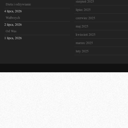
sierpień 2025
Dieta i odżywianie
lipiec 2025
4 lipca, 2026
Wałbrzych
czerwiec 2025
2 lipca, 2026
maj 2025
Od Was
kwiecień 2025
1 lipca, 2026
marzec 2025
luty 2025