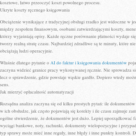
kosztowe, łatwo przeoczyć koszt powolnego procesu.
Ukryte koszty ręcznego księgowania
Obciążenie wynikające z tradycyjnej obsługi rzadko jest widoczne w je
między zespołem finansowym, osobami zatwierdzającymi koszty, mene
którzy wyjaśniają opisy. Każde ręczne porównanie płatności wydaje się
tworzy realną stratę czasu. Najbardziej zdradliwe są te minuty, które nie
obciążają ludzi operacyjnie.
Właśnie dlatego pytanie o
AI do faktur i księgowania dokumentów
poja
zaczyna widzieć granice pracy wykonywanej ręcznie. Nie sprowadza się
lecz o sprawdzenie, gdzie powstaje wąskie gardło. Dopiero wtedy moż
sens.
Jak mierzyć opłacalność automatyzacji
Rozsądna analiza zaczyna się od kilku prostych pytań: ile dokumentów tr
w ich obsłudze, jak często pojawiają się korekty i ile czasu zajmuje z
ogólne stwierdzenie, że dokumentów jest dużo. Lepiej uporządkować f
wyciągi bankowe, noty, rachunki, dokumenty wielopozycyjne i przypa
typ sprawy może mieć inne reguły, inne błędy i inne punkty kontroli. D