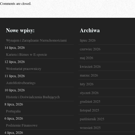
Comments are closed.
Nowe wpisy:
Archiwa
Wynajem i Zarządzanie Nieruchomościami
lipiec 2026
14 lipca, 2026
czerwiec 2026
Kariera i Biznes w E-sporcie
maj 2026
12 lipca, 2026
kwiecień 2026
Wolontariat pracowniczy
marzec 2026
11 lipca, 2026
AutoMotivebearings
luty 2026
10 lipca, 2026
styczeń 2026
Historie i Doświadczenia Budujących
grudzień 2025
8 lipca, 2026
listopad 2025
Portugalia
6 lipca, 2026
październik 2025
Podziemie Finansowe
wrzesień 2025
4 lipca, 2026