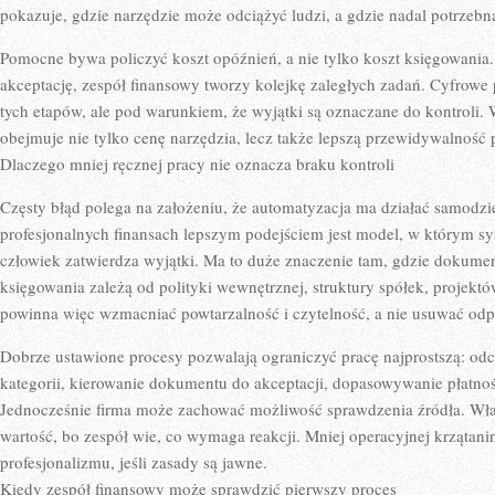
pokazuje, gdzie narzędzie może odciążyć ludzi, a gdzie nadal potrzebna
Pomocne bywa policzyć koszt opóźnień, a nie tylko koszt księgowania.
akceptację, zespół finansowy tworzy kolejkę zaległych zadań. Cyfrow
tych etapów, ale pod warunkiem, że wyjątki są oznaczane do kontroli
obejmuje nie tylko cenę narzędzia, lecz także lepszą przewidywalność 
Dlaczego mniej ręcznej pracy nie oznacza braku kontroli
Częsty błąd polega na założeniu, że automatyzacja ma działać samodz
profesjonalnych finansach lepszym podejściem jest model, w którym s
człowiek zatwierdza wyjątki. Ma to duże znaczenie tam, gdzie dokumen
księgowania zależą od polityki wewnętrznej, struktury spółek, projekt
powinna więc wzmacniać powtarzalność i czytelność, a nie usuwać odp
Dobrze ustawione procesy pozwalają ograniczyć pracę najprostszą: od
kategorii, kierowanie dokumentu do akceptacji, dopasowywanie płatnoś
Jednocześnie firma może zachować możliwość sprawdzenia źródła. Właś
wartość, bo zespół wie, co wymaga reakcji. Mniej operacyjnej krzątani
profesjonalizmu, jeśli zasady są jawne.
Kiedy zespół finansowy może sprawdzić pierwszy proces