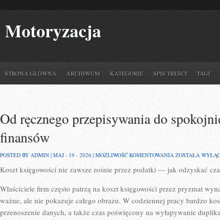
Motoryzacja
STRONA GŁÓWNA
ARCHIWUM
KATEGORIE
SPIS TREŚCI
TAGI
Od ręcznego przepisywania do spokojnie
finansów
OD
POSTED BY ADMIN | MAJ - 19 - 2026 |
MOŻLIWOŚĆ KOMENTOWANIA
ZOSTAŁA WYŁĄ
RĘCZNEGO
Koszt księgowości nie zawsze rośnie przez podatki — jak odzyskać cza
PRZEPISYWANIA
DO
SPOKOJNIEJSZEJ
Właściciele firm często patrzą na koszt księgowości przez pryzmat wyn
PRACY
FINANSÓW
ważne, ale nie pokazuje całego obrazu. W codziennej pracy bardzo kos
przenoszenie danych, a także czas poświęcony na wyłapywanie duplikat