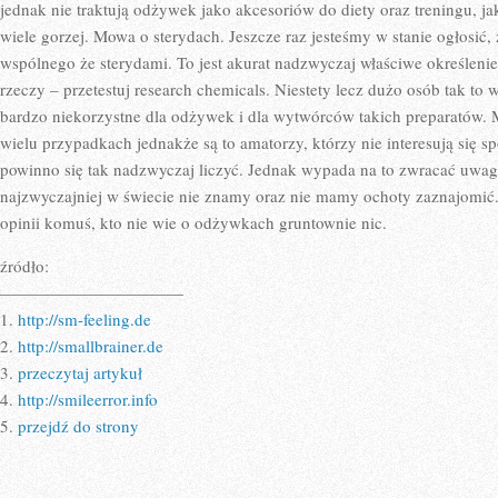
WYWOŁUJĄ
jednak nie traktują odżywek jako akcesoriów do diety oraz treningu, jak
W
wiele gorzej. Mowa o sterydach. Jeszcze raz jesteśmy w stanie ogłosić,
ORGANIZMI
WAŻNE
wspólnego że sterydami. To jest akurat nadzwyczaj właściwe określen
ZMIANY
rzeczy – przetestuj research chemicals. Niestety lecz dużo osób tak to 
bardzo niekorzystne dla odżywek i dla wytwórców takich preparatów. Mi
wielu przypadkach jednakże są to amatorzy, którzy nie interesują się sp
powinno się tak nadzwyczaj liczyć. Jednak wypada na to zwracać uwag
najzwyczajniej w świecie nie znamy oraz nie mamy ochoty zaznajomić.
opinii komuś, kto nie wie o odżywkach gruntownie nic.
źródło:
———————————
1.
http://sm-feeling.de
2.
http://smallbrainer.de
3.
przeczytaj artykuł
4.
http://smileerror.info
5.
przejdź do strony