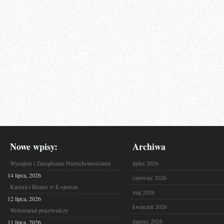
Nowe wpisy:
Archiwa
Wynajem i Zarządzanie Nieruchomościami
lipiec 2026
14 lipca, 2026
czerwiec 2026
Kariera i Biznes w E-sporcie
maj 2026
12 lipca, 2026
kwiecień 2026
Wolontariat pracowniczy
marzec 2026
11 lipca, 2026