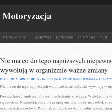
Motoryzacja
STRONA GŁÓWNA
ARCHIWUM
KATEGORIE
SPIS TREŚCI
TAGI
Nie ma co do tego najniższych niepewno
wywołują w organizmie ważne zmiany
NIE
POSTED BY ADMIN | SIERPIEŃ - 16 - 2025 |
MOŻLIWOŚĆ KOMENTOWANIA
ZOSTAŁA 
MA
Nie ma co do tego najniższych wątpliwości, że odżywki wywołują w or
CO
DO
TEGO
Powszechność suplementów jest niesłychanie znacząca. Wielokrotnie w
NAJNIŻSZY
NIEPEWNOŚC
się sportem. Niemniej jednak nie pragną one dochodzić na czubek suk
ŻE
oczywistych sposobów. Po co tak robić, skoro wolno sobie pomóc che
SUPLEMEN