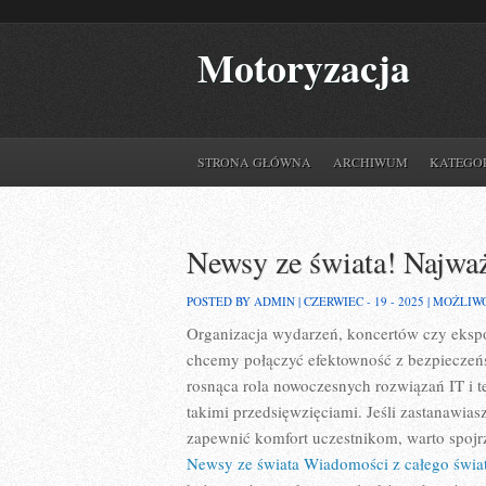
Motoryzacja
STRONA GŁÓWNA
ARCHIWUM
KATEGO
Newsy ze świata! Najważ
POSTED BY ADMIN | CZERWIEC - 19 - 2025 |
MOŻLIW
Organizacja wydarzeń, koncertów czy ekspo
chcemy połączyć efektowność z bezpieczeńs
rosnąca rola nowoczesnych rozwiązań IT i t
takimi przedsięwzięciami. Jeśli zastanawias
zapewnić komfort uczestnikom, warto spojrz
Newsy ze świata Wiadomości z całego świa