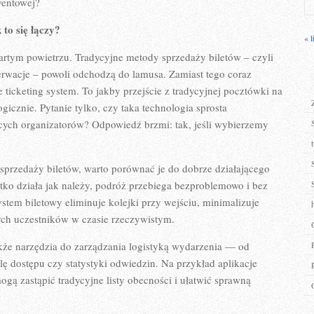
ventowej?
to się łączy?
« l
artym powietrzu. Tradycyjne metody sprzedaży biletów – czyli
erwacje – powoli odchodzą do lamusa. Zamiast tego coraz
e ticketing system. To jakby przejście z tradycyjnej pocztówki na
ogicznie. Pytanie tylko, czy taka technologia sprosta
ych organizatorów? Odpowiedź brzmi: tak, jeśli wybierzemy
rzedaży biletów, warto porównać je do dobrze działającego
stko działa jak należy, podróż przebiega bezproblemowo i bez
tem biletowy eliminuje kolejki przy wejściu, minimalizuje
ych uczestników w czasie rzeczywistym.
także narzędzia do zarządzania logistyką wydarzenia — od
ę dostępu czy statystyki odwiedzin. Na przykład aplikacje
ą zastąpić tradycyjne listy obecności i ułatwić sprawną