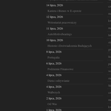
14 lipca, 2026
cz
Kariera i Biznes w E-sporcie
ma
12 lipca, 2026
kw
Wolontariat pracowniczy
ma
11 lipca, 2026
AutoMotivebearings
lu
10 lipca, 2026
st
Historie i Doświadczenia Budujących
gr
8 lipca, 2026
li
Portugalia
6 lipca, 2026
pa
Podziemie Finansowe
wr
4 lipca, 2026
si
Dieta i odżywianie
li
4 lipca, 2026
Wałbrzych
cz
2 lipca, 2026
ma
Od Was
kw
1 lipca, 2026