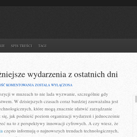
RIE
SPIS TREŚCI
TAGI
niejsze wydarzenia z ostatnich dni
NEWSY
OŚĆ KOMENTOWANIA
ZOSTAŁA WYŁĄCZONA
ZE
zycji w muzeach to nie lada wyzwanie, szczególnie gdy
ŚWIATA!
NAJWAŻNIEJSZE
twem. W dzisiejszych czasach coraz bardziej zauważalna jest
WYDARZENIA
Z
echnologicznych, które mogą znacznie ułatwić zarządzanie
OSTATNICH
z się, jak podnieść poziom organizacji wydarzeń i jednocześnie
DNI
eć na to z perspektywy innowacji cyfrowych. A czy wiesz, że
ta
często informują o najnowszych trendach technologicznych,