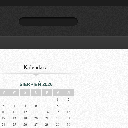
Kalendarz:
SIERPIEŃ 2026
P
W
Ś
C
P
S
N
1
2
3
4
5
6
7
8
9
10
11
12
13
14
15
16
17
18
19
20
21
22
23
24
25
26
27
28
29
30