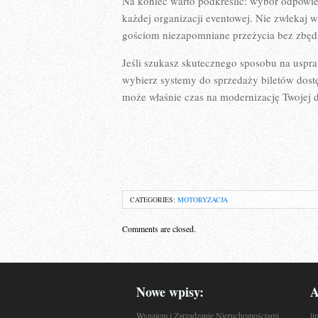
Na koniec warto podkreślić: wybór odpowie
każdej organizacji eventowej. Nie zwlekaj
gościom niezapomniane przeżycia bez zbędn
Jeśli szukasz skutecznego sposobu na uspr
wybierz systemy do sprzedaży biletów dostę
może właśnie czas na modernizację Twojej d
CATEGORIES:
MOTORYZACJA
Comments are closed.
Nowe wpisy:
A
Wynajem i Zarządzanie Nieruchomościami
li