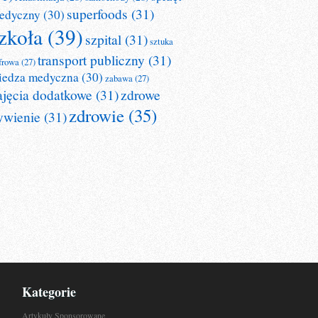
superfoods
(31)
edyczny
(30)
zkoła
(39)
szpital
(31)
sztuka
transport publiczny
(31)
frowa
(27)
iedza medyczna
(30)
zabawa
(27)
ajęcia dodatkowe
(31)
zdrowe
zdrowie
(35)
ywienie
(31)
Kategorie
Artykuły Sponsorowane