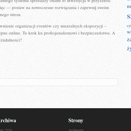
dniego systemu sprzedaży online to inwestycja w przyszłość
m
 więc — postaw na nowoczesne rozwiązania i zapewnij swoim
s
ego stresu.
awnienie organizacji eventów czy muzealnych ekspozycji –
cy
w
pne online. To krok ku profesjonalizmowi i bezpieczeństwu. A
z
ziałalności?
ż
rchiwa
Strony
piec 2026
Archiwum