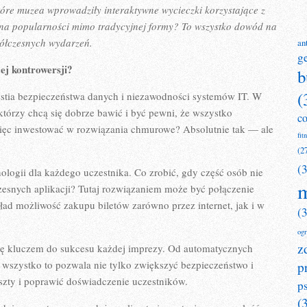
które muzea wprowadziły interaktywne wycieczki korzystające z
 na popularności mimo tradycyjnej formy? To wszystko dowód na
półczesnych wydarzeń.
an
g
j kontrowersji?
b
(
stia bezpieczeństwa danych i niezawodności systemów IT. W
którzy chcą się dobrze bawić i być pewni, że wszystko
c
więc inwestować w rozwiązania chmurowe? Absolutnie tak — ale
fit
(2
(
logii dla każdego uczestnika. Co zrobić, gdy część osób nie
m
zesnych aplikacji? Tutaj rozwiązaniem może być połączenie
ad możliwość zakupu biletów zarówno przez internet, jak i w
(
og
z
się kluczem do sukcesu każdej imprezy. Od automatycznych
 wszystko to pozwala nie tylko zwiększyć bezpieczeństwo i
p
szty i poprawić doświadczenie uczestników.
p
(