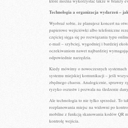
które można wykorzystać także w branży e
Technologia a organizacja wydarzeń – jak 
Wyobraź sobie, że planujesz koncert na otw
papierowe wejściówki albo telefoniczne rez
częściej sięga się po rozwiązania typu onlin
e-mail – szybciej, wygodniej i bardziej ekol
oczekiwaniom nawet najbardziej wymagając
odpowiednie narzędzia.
Kiedy mówimy o nowoczesnych systemach sp
systemu miejskiej komunikacji – jeśli wszy
zbędnego chaosu. Analogicznie, sprawny sys
ryzyko oszustw i pozwala na śledzenie dan
Ale technologia to nie tylko sprzedaż. To 
rozplanowania miejsc na widowni po kontrol
mobilne z funkcją skanowania kodów QR mog
kontrolę wejścia.