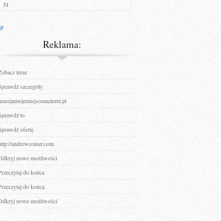
31
ip
Reklama:
Zobacz teraz
Sprawdź szczegóły
tunezjamojemiejscenaziemi.pl
Sprawdź to
Sprawdź ofertę
http://andrewcoiner.com
Odkryj nowe możliwości
Przeczytaj do końca
Przeczytaj do końca
Odkryj nowe możliwości