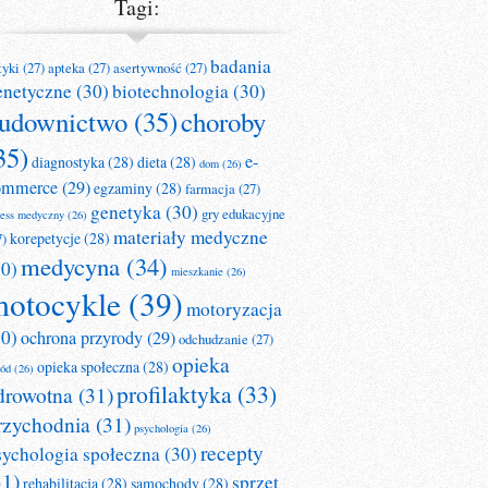
Tagi:
badania
tyki
(27)
apteka
(27)
asertywność
(27)
enetyczne
(30)
biotechnologia
(30)
udownictwo
(35)
choroby
35)
e-
diagnostyka
(28)
dieta
(28)
dom
(26)
ommerce
(29)
egzaminy
(28)
farmacja
(27)
genetyka
(30)
gry edukacyjne
ness medyczny
(26)
materiały medyczne
korepetycje
(28)
7)
medycyna
(34)
30)
mieszkanie
(26)
otocykle
(39)
motoryzacja
30)
ochrona przyrody
(29)
odchudzanie
(27)
opieka
opieka społeczna
(28)
ród
(26)
profilaktyka
(33)
drowotna
(31)
rzychodnia
(31)
psychologia
(26)
recepty
sychologia społeczna
(30)
31)
sprzęt
rehabilitacja
(28)
samochody
(28)