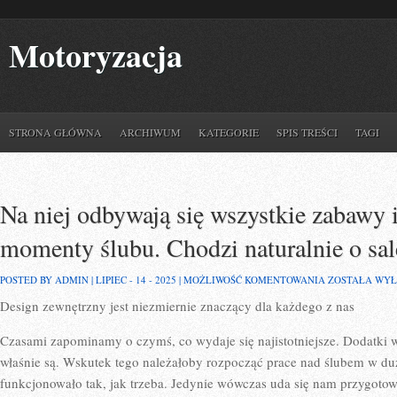
Motoryzacja
STRONA GŁÓWNA
ARCHIWUM
KATEGORIE
SPIS TREŚCI
TAGI
Na niej odbywają się wszystkie zabawy 
momenty ślubu. Chodzi naturalnie o sal
NA
POSTED BY ADMIN | LIPIEC - 14 - 2025 |
MOŻLIWOŚĆ KOMENTOWANIA
ZOSTAŁA WY
NIEJ
Design zewnętrzny jest niezmiernie znaczący dla każdego z nas
ODBYWAJĄ
SIĘ
WSZYSTKIE
Czasami zapominamy o czymś, co wydaje się najistotniejsze. Dodatki w
ZABAWY
I
właśnie są. Wskutek tego należałoby rozpocząć prace nad ślubem w du
NAJCIEKAWSZ
funkcjonowało tak, jak trzeba. Jedynie wówczas uda się nam przygoto
MOMENTY