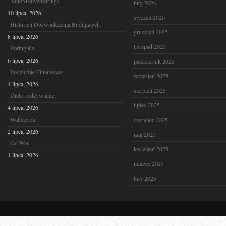
AutoMotivebearings
luty 2026
10 lipca, 2026
styczeń 2026
Historie i Doświadczenia Budujących
grudzień 2025
8 lipca, 2026
listopad 2025
Portugalia
6 lipca, 2026
październik 2025
Podziemie Finansowe
wrzesień 2025
4 lipca, 2026
sierpień 2025
Dieta i odżywianie
lipiec 2025
4 lipca, 2026
Wałbrzych
czerwiec 2025
2 lipca, 2026
maj 2025
Od Was
kwiecień 2025
1 lipca, 2026
marzec 2025
luty 2025