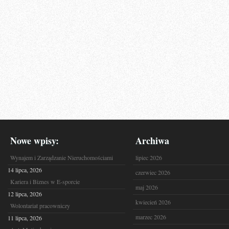
Nowe wpisy:
Archiwa
Wynajem i Zarządzanie Nieruchomościami
lipiec 2026
14 lipca, 2026
czerwiec 2026
Kariera i Biznes w E-sporcie
maj 2026
12 lipca, 2026
kwiecień 2026
Wolontariat pracowniczy
marzec 2026
11 lipca, 2026