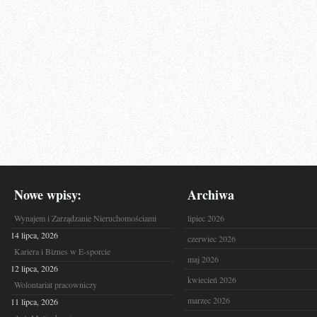
Nowe wpisy:
Archiwa
Wynajem i Zarządzanie Nieruchomościami
lipiec 2026
14 lipca, 2026
czerwiec 2026
Kariera i Biznes w E-sporcie
maj 2026
12 lipca, 2026
kwiecień 2026
Wolontariat pracowniczy
marzec 2026
11 lipca, 2026