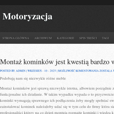
Motoryzacja
STRONA GŁÓWNA
ARCHIWUM
KATEGORIE
SPIS TREŚCI
TAGI
Montaż kominków jest kwestią bardzo 
MONTAŻ
POSTED BY ADMIN | WRZESIEŃ - 10 - 2025 |
MOŻLIWOŚĆ KOMENTOWANIA
ZOSTAŁA
KOMINKÓ
Podobają nam się niezwykle różne meble
JEST
KWESTIĄ
BARDZO
Montaż kominków jest sprawą niezwykle istotna, albowiem porządnie 
WAŻNA
funkcjonalne ich działanie. W takim wypadku wypada o to przyzwoicie
kominki wymagają sprawnego ich podłączenia żeby mogły spełniać sw
zainstalować kominek należałoby udać się w tym celu do firmy która si
profesjonaliści którzy na co dzień montują rozmaite kominki i wiedzą k