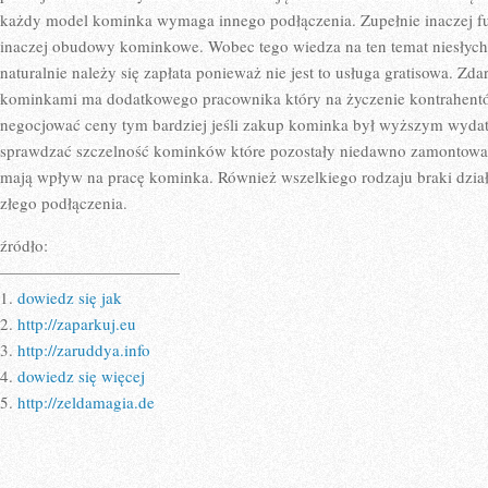
każdy model kominka wymaga innego podłączenia. Zupełnie inaczej fu
inaczej obudowy kominkowe. Wobec tego wiedza na ten temat niesłycha
naturalnie należy się zapłata ponieważ nie jest to usługa gratisowa. Zd
kominkami ma dodatkowego pracownika który na życzenie kontrahen
negocjować ceny tym bardziej jeśli zakup kominka był wyższym wydat
sprawdzać szczelność kominków które pozostały niedawno zamontowa
mają wpływ na pracę kominka. Również wszelkiego rodzaju braki dzia
złego podłączenia.
źródło:
———————————
1.
dowiedz się jak
2.
http://zaparkuj.eu
3.
http://zaruddya.info
4.
dowiedz się więcej
5.
http://zeldamagia.de