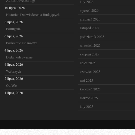
AutoMotivebearings
luty 2026
10 lipca, 2026
styczeń 2026
Historie i Doświadczenia Budujących
grudzień 2025
8 lipca, 2026
listopad 2025
Portugalia
6 lipca, 2026
październik 2025
Podziemie Finansowe
wrzesień 2025
4 lipca, 2026
sierpień 2025
Dieta i odżywianie
lipiec 2025
4 lipca, 2026
Wałbrzych
czerwiec 2025
2 lipca, 2026
maj 2025
Od Was
kwiecień 2025
1 lipca, 2026
marzec 2025
luty 2025