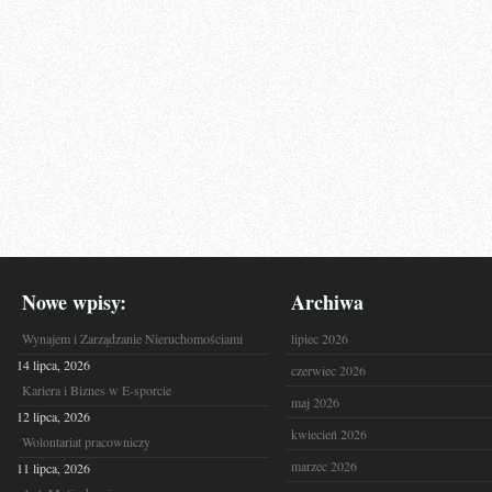
Nowe wpisy:
Archiwa
Wynajem i Zarządzanie Nieruchomościami
lipiec 2026
14 lipca, 2026
czerwiec 2026
Kariera i Biznes w E-sporcie
maj 2026
12 lipca, 2026
kwiecień 2026
Wolontariat pracowniczy
marzec 2026
11 lipca, 2026