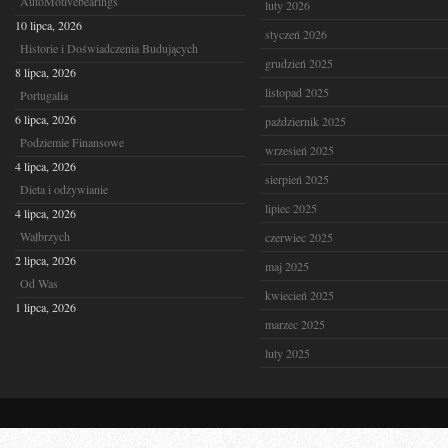
AutoMotivebearings
luty 2026
10 lipca, 2026
styczeń 2026
Historie i Doświadczenia Budujących
grudzień 2025
8 lipca, 2026
listopad 2025
Portugalia
6 lipca, 2026
październik 2025
Podziemie Finansowe
wrzesień 2025
4 lipca, 2026
sierpień 2025
Dieta i odżywianie
lipiec 2025
4 lipca, 2026
Wałbrzych
czerwiec 2025
2 lipca, 2026
maj 2025
Od Was
kwiecień 2025
1 lipca, 2026
marzec 2025
luty 2025