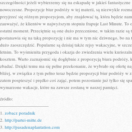
WIĘCEJ
szczególności jeżeli wybierzemy się na eskapadę w jakieś fantastyczne 
OSÓB
nowoczesne. Propozycje biur podróży w tej materii, są niezwykle rozm
ORGANIZUJ
WAKACYJN
przyjrzeć się różnym propozycjom, aby znajdować tą, która będzie nam
WYJAZDY
zauważyć, że klientów w najwyższym stopniu frapuje Last Minute. To 
ostatni moment. Przeciętnie są one dużo przecenione, w takim razie są t
postanawia się na taką propozycję i nie ma w tym nic dziwnego, bo 
dużo zaoszczędzić. Popularne są dzisiaj także rejsy wakacyjne, w szc
letnim. To wyśmienita przygoda i okazja do zwiedzenia wielu kuriozaln
kosztem. Warto zaznajomić się dogłębnie z propozycją biura podróży, 
zbadać. Dzięki temu ma się pełne przekonanie, że wybrało się ofertę najb
bliżej, w związku z tym pełno teraz będzie propozycji biur podróży w z
zatem pospieszyć i prędko coś zająć, potem pozostanie już tylko się 
wymarzone wakacje, które na zawsze zostaną w naszej pamięci.
źródło:
———————————
1.
zobacz poradnik
2.
http://partei-mitte.de
3.
http://pasadenaplantation.com