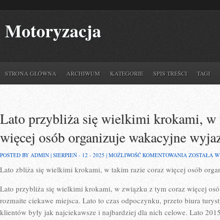
Motoryzacja
STRONA GŁÓWNA
ARCHIWUM
KATEGORIE
SPIS TREŚCI
TAGI
Lato przybliża się wielkimi krokami, w 
więcej osób organizuje wakacyjne wyja
LATO
POSTED BY ADMIN | SIERPIEŃ - 12 - 2025 |
MOŻLIWOŚĆ KOMENTOWANIA
ZOSTAŁA 
PRZYBLIŻA
Lato zbliża się wielkimi krokami, w takim razie coraz więcej osób org
SIĘ
WIELKIMI
KROKAMI,
Lato przybliża się wielkimi krokami, w związku z tym coraz więcej os
W
TAKIM
rozmaite ciekawe miejsca. Lato to czas odpoczynku, przeto biura turystyc
RAZIE
klientów były jak najciekawsze i najbardziej dla nich celowe. Lato 20
CORAZ