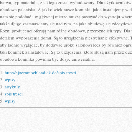
–
barwa, typ materiału, z jakiego został wybudowany. Dla użytkowników n
WKŁAD
obudowa paleniska. A jakkolwiek nasze kominki, jakie instalujemy 
I
OBUDO
nam się podobać i w głównej mierze muszą pasować do wystroju wnę
także długo zastanawiamy się nad tym, na jaka obudowę się zdecydow
Różni producenci oferują nam różne obudowy, przeróżne ich typy. Dla 
detalem wyposażenia domu. Są to urządzenia niesłychanie efektywne. T
aby ładnie wyglądać, by dodawać uroku salonowi lecz by również ogrz
taki kominek zainstalować. Są to urządzenia, które służą nam przez duż
obudowa kominka powinna być dosyć uniwersalna.
1.
http://bjoernmoehlendick.de/spis-tresci
2.
wpisy
3.
artykuly
4.
spis tresci
5.
wpisy