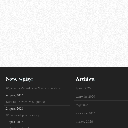
Nowe wpisy:
Archiwa
Wynajem i Zarządzanie Nieruchomościami
lipiec 2026
14 lipca, 2026
czerwiec 2026
Kariera i Biznes w E-sporcie
maj 2026
12 lipca, 2026
kwiecień 2026
Wolontariat pracowniczy
marzec 2026
11 lipca, 2026