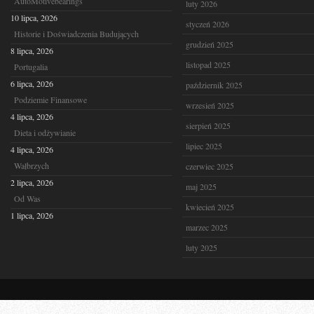
AutoMotivebearings
luty 2026
10 lipca, 2026
styczeń 2026
Historie i Doświadczenia Budujących
grudzień 2025
8 lipca, 2026
listopad 2025
Portugalia
6 lipca, 2026
październik 2025
Podziemie Finansowe
wrzesień 2025
4 lipca, 2026
sierpień 2025
Dieta i odżywianie
lipiec 2025
4 lipca, 2026
Wałbrzych
czerwiec 2025
2 lipca, 2026
maj 2025
Od Was
kwiecień 2025
1 lipca, 2026
marzec 2025
luty 2025