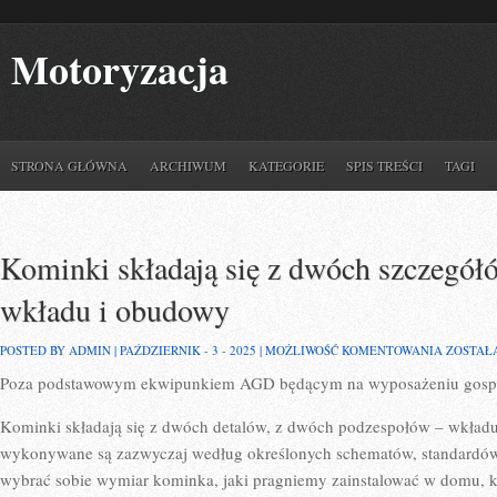
Motoryzacja
STRONA GŁÓWNA
ARCHIWUM
KATEGORIE
SPIS TREŚCI
TAGI
Kominki składają się z dwóch szczegółó
wkładu i obudowy
KOMINK
POSTED BY ADMIN | PAŹDZIERNIK - 3 - 2025 |
MOŻLIWOŚĆ KOMENTOWANIA
ZOSTAŁ
SKŁADA
Poza podstawowym ekwipunkiem AGD będącym na wyposażeniu gos
SIĘ
Z
DWÓCH
Kominki składają się z dwóch detalów, z dwóch podzespołów – wkła
SZCZEG
Z
wykonywane są zazwyczaj według określonych schematów, standardów.
DWÓCH
wybrać sobie wymiar kominka, jaki pragniemy zainstalować w domu, 
CZĘŚCI