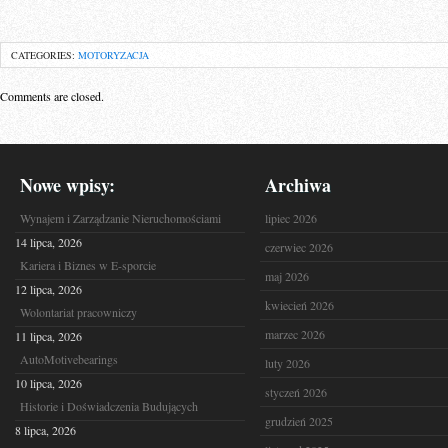
CATEGORIES:
MOTORYZACJA
Comments are closed.
Nowe wpisy:
Archiwa
Wynajem i Zarządzanie Nieruchomościami
lipiec 2026
14 lipca, 2026
czerwiec 2026
Kariera i Biznes w E-sporcie
maj 2026
12 lipca, 2026
kwiecień 2026
Wolontariat pracowniczy
marzec 2026
11 lipca, 2026
AutoMotivebearings
luty 2026
10 lipca, 2026
styczeń 2026
Historie i Doświadczenia Budujących
grudzień 2025
8 lipca, 2026