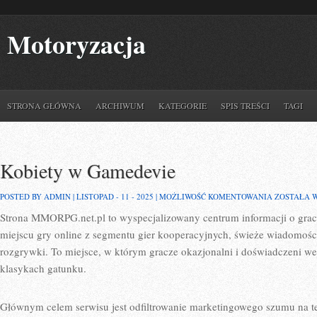
Motoryzacja
STRONA GŁÓWNA
ARCHIWUM
KATEGORIE
SPIS TREŚCI
TAGI
Kobiety w Gamedevie
KOBIETY
POSTED BY ADMIN | LISTOPAD - 11 - 2025 |
MOŻLIWOŚĆ KOMENTOWANIA
ZOSTAŁA 
W
Strona MMORPG.net.pl to wyspecjalizowany centrum informacji o gra
GAMEDEVI
miejscu gry online z segmentu gier kooperacyjnych, świeże wiadomości,
rozgrywki. To miejsce, w którym gracze okazjonalni i doświadczeni wet
klasykach gatunku.
Głównym celem serwisu jest odfiltrowanie marketingowego szumu na 