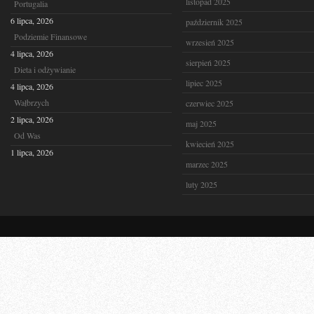
listopad 2025
Portugalia
6 lipca, 2026
październik 2025
Podziemie Finansowe
wrzesień 2025
4 lipca, 2026
sierpień 2025
Dieta i odżywianie
lipiec 2025
4 lipca, 2026
Wałbrzych
czerwiec 2025
2 lipca, 2026
maj 2025
Od Was
kwiecień 2025
1 lipca, 2026
marzec 2025
luty 2025