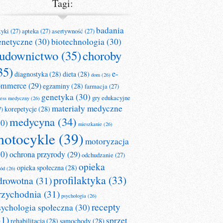
Tagi:
badania
tyki
(27)
apteka
(27)
asertywność
(27)
enetyczne
(30)
biotechnologia
(30)
udownictwo
(35)
choroby
35)
e-
diagnostyka
(28)
dieta
(28)
dom
(26)
ommerce
(29)
egzaminy
(28)
farmacja
(27)
genetyka
(30)
gry edukacyjne
ness medyczny
(26)
materiały medyczne
korepetycje
(28)
7)
medycyna
(34)
30)
mieszkanie
(26)
otocykle
(39)
motoryzacja
30)
ochrona przyrody
(29)
odchudzanie
(27)
opieka
opieka społeczna
(28)
ród
(26)
profilaktyka
(33)
drowotna
(31)
rzychodnia
(31)
psychologia
(26)
recepty
sychologia społeczna
(30)
31)
sprzęt
rehabilitacja
(28)
samochody
(28)