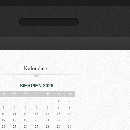
Kalendarz:
SIERPIEŃ 2026
P
W
Ś
C
P
S
N
1
2
3
4
5
6
7
8
9
10
11
12
13
14
15
16
17
18
19
20
21
22
23
24
25
26
27
28
29
30