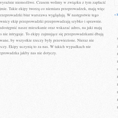
AŻEBY
 wyraźnie niemożliwe. Czasem wolimy w związku z tym zapłacić
BYŁA
jmie. Takie ekipy tworzą co niemiara przeprowadzek, mają więc
ONA
przeprowadzki biur warszawa wyglądają. W następstwie tego
« l
wnicy ekip przeprowadzki przeprowadzają szybko i sprawnie.
dostępnić nasze mieszkanie oraz wskazać adres, na jaki mają
as nie intryguje. To ekipy zajmujące się przeprowadzkami dbają
owane, by wszystkie rzeczy były przewiezione. Nieraz nie
eczy. Ekipy uczynią to za nas. W takich wypadkach nie
eprowadzka jakby nas nie dotyczy.