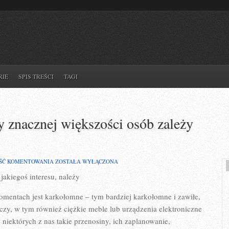
RIE
SPIS TREŚCI
TAGI
y znacznej większości osób zależy
KIEDY
ŚĆ KOMENTOWANIA
ZOSTAŁA WYŁĄCZONA
EKSPEDIUJEMY
akiegoś interesu, należy
LISTY
ZNACZNEJ
WIĘKSZOŚCI
entach jest karkołomne – tym bardziej karkołomne i zawiłe,
OSÓB
ZALEŻY
czy, w tym również ciężkie meble lub urządzenia elektroniczne
NA
niektórych z nas takie przenosiny, ich zaplanowanie,
TYM