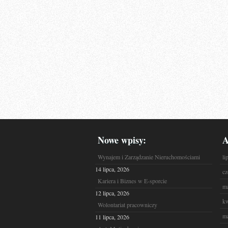
Nowe wpisy:
A
Wynajem i Zarządzanie Nieruchomościami
li
14 lipca, 2026
cz
Kariera i Biznes w E-sporcie
ma
12 lipca, 2026
kw
Wolontariat pracowniczy
ma
11 lipca, 2026