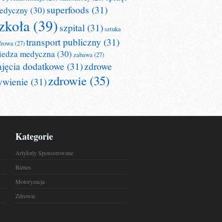
superfoods
(31)
edyczny
(30)
zkoła
(39)
szpital
(31)
sztuka
transport publiczny
(31)
frowa
(27)
iedza medyczna
(30)
zabawa
(27)
ajęcia dodatkowe
(31)
zdrowe
zdrowie
(35)
ywienie
(31)
Kategorie
Artykuły Sponsorowane
Biznes
Motoryzacja
Zdrowie