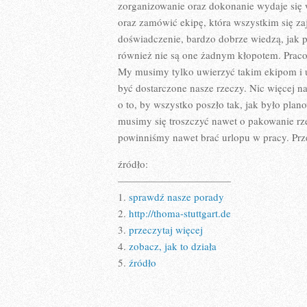
zorganizowanie oraz dokonanie wydaje się
oraz zamówić ekipę, która wszystkim się za
doświadczenie, bardzo dobrze wiedzą, jak 
również nie są one żadnym kłopotem. Praco
My musimy tylko uwierzyć takim ekipom i u
być dostarczone nasze rzeczy. Nic więcej n
o to, by wszystko poszło tak, jak było plan
musimy się troszczyć nawet o pakowanie rz
powinniśmy nawet brać urlopu w pracy. Prz
źródło:
———————————
1.
sprawdź nasze porady
2.
http://thoma-stuttgart.de
3.
przeczytaj więcej
4.
zobacz, jak to działa
5.
źródło