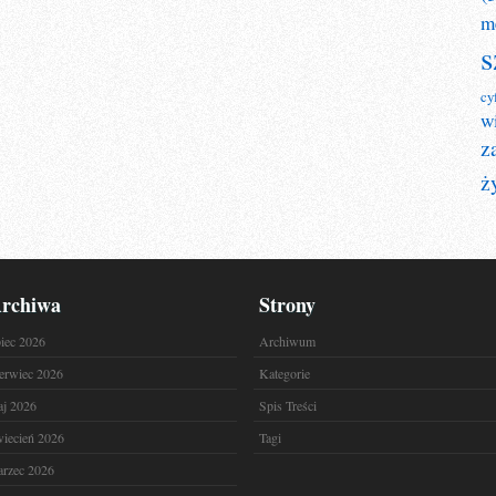
m
s
cy
w
z
ż
rchiwa
Strony
piec 2026
Archiwum
erwiec 2026
Kategorie
j 2026
Spis Treści
iecień 2026
Tagi
rzec 2026