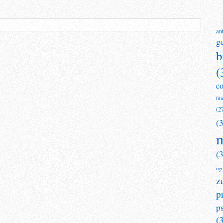
an
g
b
(
c
fit
(2
(
m
(
og
z
p
p
(