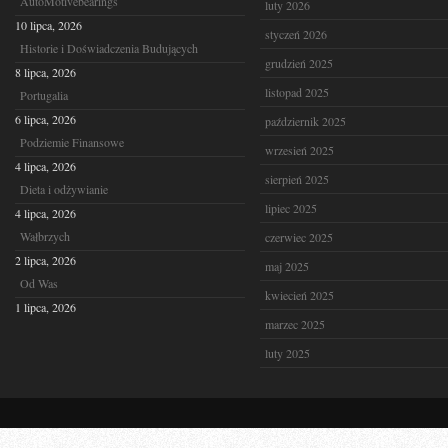
AutoMotivebearings
luty 2026
10 lipca, 2026
styczeń 2026
Historie i Doświadczenia Budujących
grudzień 2025
8 lipca, 2026
listopad 2025
Portugalia
6 lipca, 2026
październik 2025
Podziemie Finansowe
wrzesień 2025
4 lipca, 2026
sierpień 2025
Dieta i odżywianie
lipiec 2025
4 lipca, 2026
Wałbrzych
czerwiec 2025
2 lipca, 2026
maj 2025
Od Was
kwiecień 2025
1 lipca, 2026
marzec 2025
luty 2025