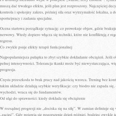
KIEDY
muszą dać trwałego efektu, jeśli plan jest rozproszony. Najczęściej de
WYMAGA
SZYBKIEJ
kontrola i spokojny zakres, później siła oraz wytrzymałość lokalna, a 
REAKCJI
sportu/pracy i zadania specjalne.
BÓL
PLECÓW
NIE
Ocena startowa porządkuje sytuację: co prowokuje objaw, gdzie brakuje
ZAWSZE
ZNACZY
nerwowy. Wtedy dopiero włącza się techniki, które nie konfliktują z re
TO
regresu.
SAMO:
TYPOWE
Co zwykle psuje efekty terapii funkcjonalnej
SCENARIUSZ
Najpopularniejsza pułapka to zbyt szybkie dokładanie obciążeń. Jeśli 
pełnej intensywności. Tolerancja tkanki może być niewystarczająca, wi
progresja.
Częsta przeszkoda to brak pracy nad jakością wzorca. Trening bez kontr
takim układzie działają szybkie weryfikacje: czy biodro nie zapada się, cz
wychodzi, wraca się do fundamentów.
Od ulgi do sprawności: kiedy dokłada się obciążenie
W rozsądnej progresji nie „dociska się na siłę”. W zamian definiuje się 
„zacięć”. Gdy pojawia się pogorszenie dzień później, bodziec zwykle 