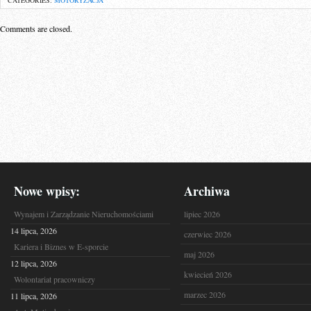
CATEGORIES:
MOTORYZACJA
Comments are closed.
Nowe wpisy:
Archiwa
Wynajem i Zarządzanie Nieruchomościami
lipiec 2026
14 lipca, 2026
czerwiec 2026
Kariera i Biznes w E-sporcie
maj 2026
12 lipca, 2026
kwiecień 2026
Wolontariat pracowniczy
marzec 2026
11 lipca, 2026