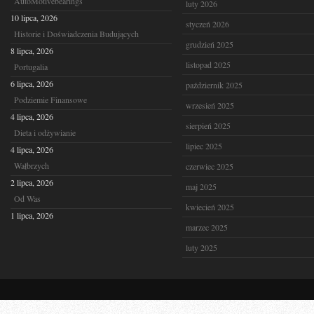
AutoMotivebearings
luty 2026
10 lipca, 2026
styczeń 2026
Historie i Doświadczenia Budujących
grudzień 2025
8 lipca, 2026
listopad 2025
Portugalia
6 lipca, 2026
październik 2025
Podziemie Finansowe
wrzesień 2025
4 lipca, 2026
sierpień 2025
Dieta i odżywianie
lipiec 2025
4 lipca, 2026
Wałbrzych
czerwiec 2025
2 lipca, 2026
maj 2025
Od Was
kwiecień 2025
1 lipca, 2026
marzec 2025
luty 2025