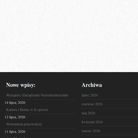
Nowe wpisy:
Archiwa
Wynajem i Zarządzanie Nieruchomościami
lipiec 2026
14 lipca, 2026
czerwiec 2026
Kariera i Biznes w E-sporcie
maj 2026
12 lipca, 2026
kwiecień 2026
Wolontariat pracowniczy
marzec 2026
11 lipca, 2026