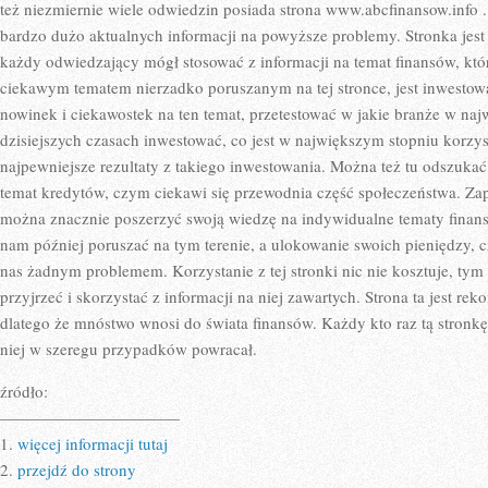
MA
też niezmiernie wiele odwiedzin posiada strona www.abcfinansow.info
NA
bardzo dużo aktualnych informacji na powyższe problemy. Stronka jest 
CO
DZIEŃ
każdy odwiedzający mógł stosować z informacji na temat finansów, któ
DO
CZYNIENIA
ciekawym tematem nierzadko poruszanym na tej stronce, jest inwestow
ZE
nowinek i ciekawostek na ten temat, przetestować w jakie branże w na
ŚWIATEM
FINANSÓW
dzisiejszych czasach inwestować, co jest w największym stopniu korzys
najpewniejsze rezultaty z takiego inwestowania. Można też tu odszuka
temat kredytów, czym ciekawi się przewodnia część społeczeństwa. Zapo
można znacznie poszerzyć swoją wiedzę na indywidualne tematy finanso
nam później poruszać na tym terenie, a ulokowanie swoich pieniędzy, c
nas żadnym problemem. Korzystanie z tej stronki nic nie kosztuje, tym b
przyjrzeć i skorzystać z informacji na niej zawartych. Strona ta jest r
dlatego że mnóstwo wnosi do świata finansów. Każdy kto raz tą stronk
niej w szeregu przypadków powracał.
źródło:
———————————
1.
więcej informacji tutaj
2.
przejdź do strony