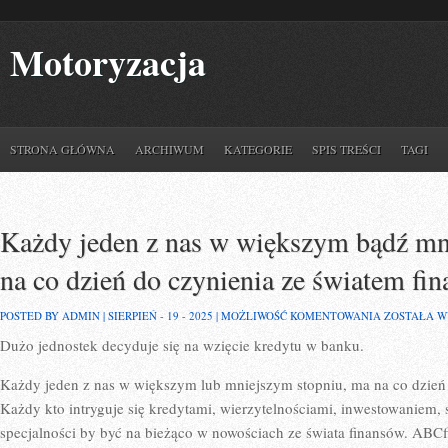
Motoryzacja
STRONA GŁÓWNA
ARCHIWUM
KATEGORIE
SPIS TREŚCI
TAGI
Każdy jeden z nas w większym bądź mn
na co dzień do czynienia ze światem fi
KAŻDY
POSTED BY ADMIN | SIERPIEŃ - 19 - 2025 |
MOŻLIWOŚĆ KOMENTOWANIA
ZOSTAŁA 
JEDEN
Dużo jednostek decyduje się na wzięcie kredytu w banku.
Z
NAS
W
Każdy jeden z nas w większym lub mniejszym stopniu, ma na co dzień 
WIĘKSZYM
BĄDŹ
Każdy kto intryguje się kredytami, wierzytelnościami, inwestowaniem, st
MNIEJSZYM
specjalności by być na bieżąco w nowościach ze świata finansów. ABCf
STOPNIU,