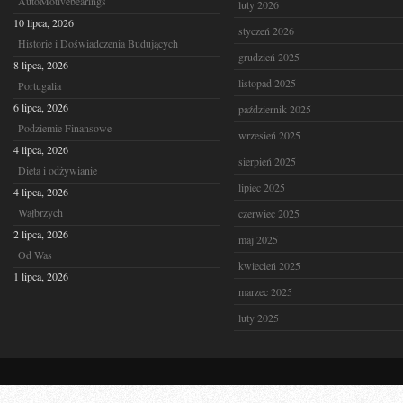
AutoMotivebearings
luty 2026
10 lipca, 2026
styczeń 2026
Historie i Doświadczenia Budujących
grudzień 2025
8 lipca, 2026
listopad 2025
Portugalia
6 lipca, 2026
październik 2025
Podziemie Finansowe
wrzesień 2025
4 lipca, 2026
sierpień 2025
Dieta i odżywianie
lipiec 2025
4 lipca, 2026
Wałbrzych
czerwiec 2025
2 lipca, 2026
maj 2025
Od Was
kwiecień 2025
1 lipca, 2026
marzec 2025
luty 2025