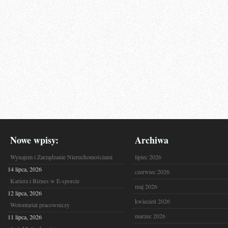
Nowe wpisy:
Archiwa
Wynajem i Zarządzanie Nieruchomościami
lipiec 2026
14 lipca, 2026
czerwiec 2026
Kariera i Biznes w E-sporcie
maj 2026
12 lipca, 2026
kwiecień 2026
Wolontariat pracowniczy
marzec 2026
11 lipca, 2026