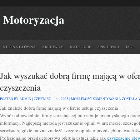
Motoryzacja
STRONA GŁÓWNA
ARCHIWUM
KATEGORIE
SPIS TREŚCI
TAGI
Jak wyszukać dobrą firmę mającą w ofer
czyszczenia
JAK
POSTED BY ADMIN | CZERWIEC - 14 - 2025 |
MOŻLIWOŚĆ KOMENTOWANIA
ZOSTAŁA 
WYSZUKA
Jak znaleźć dobrą firmę mającą w ofercie usługi czyszczenia
DOBRĄ
FIRMĘ
Wybór odpowiedniej firmy sprzątającej potrzebuje przemyślanego pode
MAJĄCĄ
W
informacji. Najlepszą metodą jest szukanie opinii w internecie, szcze
OFERCIE
serwisach, gdzie można znaleźć szczere opinie o przedsiębiorstwach św
USŁUGI
CZYSZCZE
Profesjonalne przedsiębiorstwa oferują usługi takie jak
czyszczenie elew