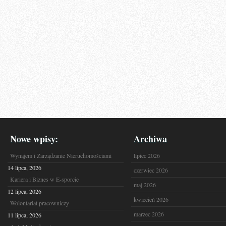
Nowe wpisy:
Archiwa
Wynajem i Zarządzanie Nieruchomościami
lipiec 2026
14 lipca, 2026
czerwiec 2026
Kariera i Biznes w E-sporcie
maj 2026
12 lipca, 2026
kwiecień 2026
Wolontariat pracowniczy
marzec 2026
11 lipca, 2026