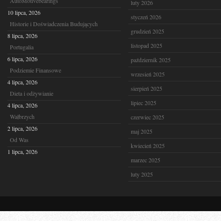
AutoMotivebearings
luty 2026
10 lipca, 2026
styczeń 2026
Historie i Doświadczenia Budujących
grudzień 2025
8 lipca, 2026
listopad 2025
Portugalia
6 lipca, 2026
październik 2025
Podziemie Finansowe
wrzesień 2025
4 lipca, 2026
sierpień 2025
Dieta i odżywianie
lipiec 2025
4 lipca, 2026
Wałbrzych
czerwiec 2025
2 lipca, 2026
maj 2025
Od Was
kwiecień 2025
1 lipca, 2026
marzec 2025
luty 2025