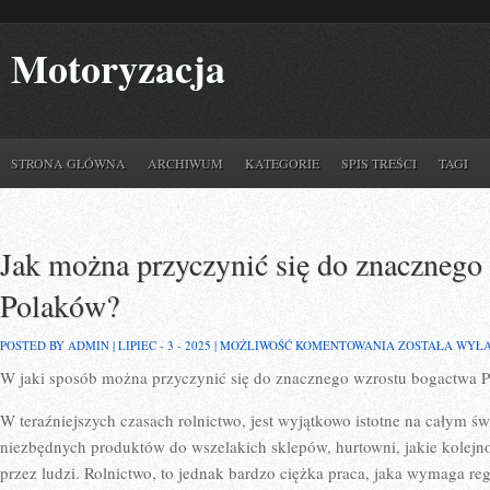
Motoryzacja
STRONA GŁÓWNA
ARCHIWUM
KATEGORIE
SPIS TREŚCI
TAGI
Jak można przyczynić się do znacznego
Polaków?
JAK
POSTED BY ADMIN | LIPIEC - 3 - 2025 |
MOŻLIWOŚĆ KOMENTOWANIA
ZOSTAŁA WYŁ
MOŻNA
W jaki sposób można przyczynić się do znacznego wzrostu bogactwa 
PRZYCZYNIĆ
SIĘ
DO
W teraźniejszych czasach rolnictwo, jest wyjątkowo istotne na całym świ
ZNACZNEGO
WZROSTU
niezbędnych produktów do wszelakich sklepów, hurtowni, jakie kolejno
BOGACTWA
przez ludzi. Rolnictwo, to jednak bardzo ciężka praca, jaka wymaga re
POLAKÓW?