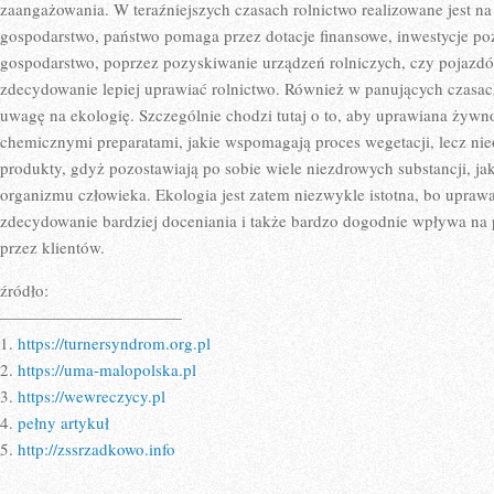
zaangażowania. W teraźniejszych czasach rolnictwo realizowane jest n
gospodarstwo, państwo pomaga przez dotacje finansowe, inwestycje p
gospodarstwo, poprzez pozyskiwanie urządzeń rolniczych, czy pojazdó
zdecydowanie lepiej uprawiać rolnictwo. Również w panujących czasach
uwagę na ekologię. Szczególnie chodzi tutaj o to, aby uprawiana żyw
chemicznymi preparatami, jakie wspomagają proces wegetacji, lecz nie
produkty, gdyż pozostawiają po sobie wiele niezdrowych substancji, jak
organizmu człowieka. Ekologia jest zatem niezwykle istotna, bo uprawa
zdecydowanie bardziej doceniania i także bardzo dogodnie wpływa na
przez klientów.
źródło:
———————————
1.
https://turnersyndrom.org.pl
2.
https://uma-malopolska.pl
3.
https://wewreczycy.pl
4.
pełny artykuł
5.
http://zssrzadkowo.info