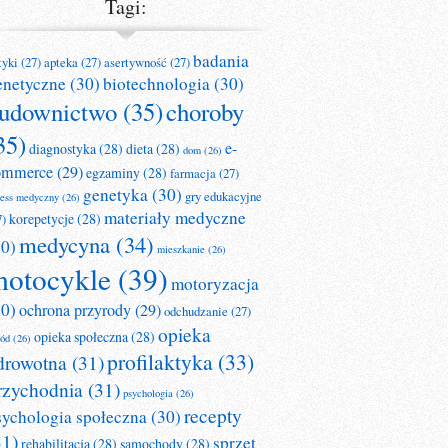
Tagi:
badania
tyki
(27)
apteka
(27)
asertywność
(27)
enetyczne
(30)
biotechnologia
(30)
udownictwo
(35)
choroby
35)
e-
diagnostyka
(28)
dieta
(28)
dom
(26)
ommerce
(29)
egzaminy
(28)
farmacja
(27)
genetyka
(30)
gry edukacyjne
ness medyczny
(26)
materiały medyczne
korepetycje
(28)
7)
medycyna
(34)
30)
mieszkanie
(26)
otocykle
(39)
motoryzacja
30)
ochrona przyrody
(29)
odchudzanie
(27)
opieka
opieka społeczna
(28)
ród
(26)
profilaktyka
(33)
drowotna
(31)
rzychodnia
(31)
psychologia
(26)
recepty
sychologia społeczna
(30)
31)
sprzęt
rehabilitacja
(28)
samochody
(28)