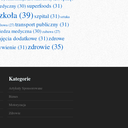
superfoods
(31)
edyczny
(30)
zkoła
(39)
szpital
(31)
sztuka
transport publiczny
(31)
frowa
(27)
iedza medyczna
(30)
zabawa
(27)
ajęcia dodatkowe
(31)
zdrowe
zdrowie
(35)
ywienie
(31)
Kategorie
Artykuły Sponsorowane
Biznes
Motoryzacja
Zdrowie