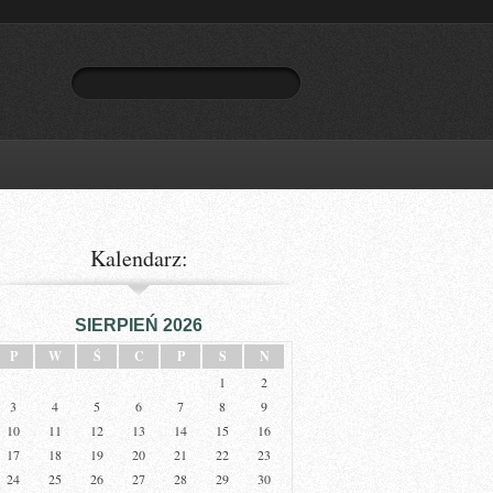
Kalendarz:
SIERPIEŃ 2026
P
W
Ś
C
P
S
N
1
2
3
4
5
6
7
8
9
10
11
12
13
14
15
16
17
18
19
20
21
22
23
24
25
26
27
28
29
30