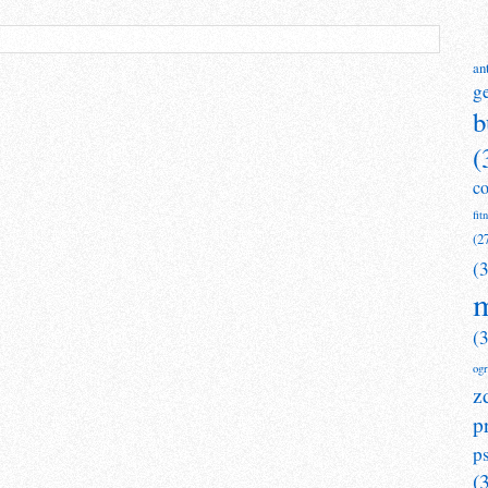
an
g
b
(
c
fit
(2
(
m
(
og
z
p
p
(