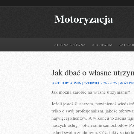
Motoryzacja
STRONA GŁÓWNA
ARCHIWUM
KATEGO
Jak dbać o własne utrzy
POSTED BY ADMIN | CZERWIEC - 26 - 2025 |
MOŻLIW
Jak można zarobić na własne utrzymanie?
Jeżeli jesteś ślusarzem, powinieneś wiedzi
tylko o swój profesjonalizm, jakość oferowa
najwięcej klientów. A w końcu to żadna tajem
naszych usług – otwieranie samochodów Pozn
usługi swoim znajomym. Cóż, fakty są takie,