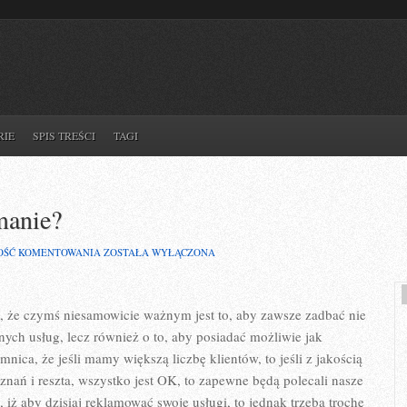
RIE
SPIS TREŚCI
TAGI
manie?
JAK
OŚĆ KOMENTOWANIA
ZOSTAŁA WYŁĄCZONA
DBAĆ
O
WŁASNE
UTRZYMANIE?
eć, że czymś niesamowicie ważnym jest to, aby zawsze zadbać nie
nych usług, lecz również o to, aby posiadać możliwie jak
nica, że jeśli mamy większą liczbę klientów, to jeśli z jakością
ań i reszta, wszystko jest OK, to zapewne będą polecali nasze
 iż aby dzisiaj reklamować swoje usługi, to jednak trzeba trochę