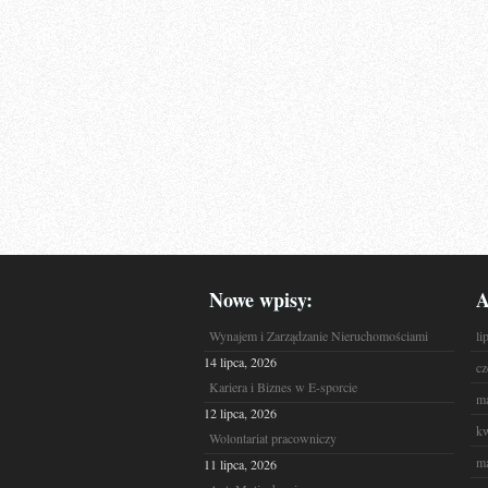
Nowe wpisy:
A
Wynajem i Zarządzanie Nieruchomościami
li
14 lipca, 2026
cz
Kariera i Biznes w E-sporcie
ma
12 lipca, 2026
kw
Wolontariat pracowniczy
ma
11 lipca, 2026