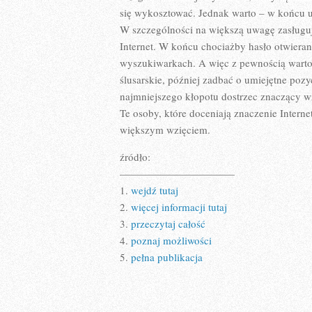
się wykosztować. Jednak warto – w końcu u
W szczególności na większą uwagę zasługuj
Internet. W końcu chociażby hasło otwierani
wyszukiwarkach. A więc z pewnością warto 
ślusarskie, później zadbać o umiejętne po
najmniejszego kłopotu dostrzec znaczący wzr
Te osoby, które doceniają znaczenie Interne
większym wzięciem.
źródło:
———————————
1.
wejdź tutaj
2.
więcej informacji tutaj
3.
przeczytaj całość
4.
poznaj możliwości
5.
pełna publikacja