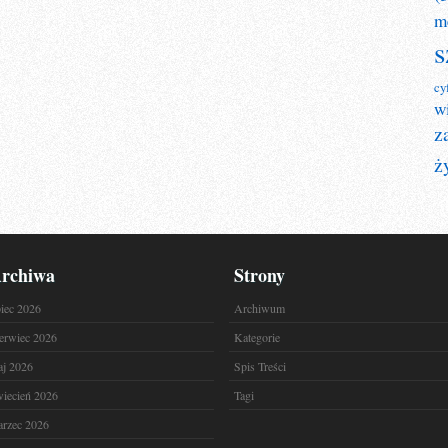
m
s
cy
w
z
ż
rchiwa
Strony
piec 2026
Archiwum
erwiec 2026
Kategorie
j 2026
Spis Treści
iecień 2026
Tagi
rzec 2026