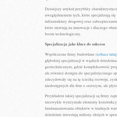
Dzisiejszy artykuł przybliży charakteryst
uwzględnieniem tych, które specjalizują si
infrastruktury drogowej oraz zabezpieczani
które stawiają na innowacje i dlaczego wł
boom technologiczny.
Specjalizacja jako klucz do sukcesu
Współczesne firmy budowlane (
zobacz tutaj
głębokiej specjalizacji w wąskich dziedzina
geotechnicznym, gdzie kompleksowość proj
ale również dostępu do specjalistycznego s
zdecydowały się na tę ścieżkę rozwoju, zy
niedostępnych dla firm o szerszym, ale płyts
Przykładem takiej specjalizacji są firmy za
niezwykle wytrzymałe elementy konstrukcy
fundamentowania obiektów w trudnych warun
dziedzinie inwestują miliony złotych w spr