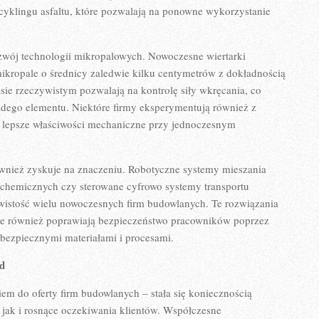
ecyklingu asfaltu, które pozwalają na ponowne wykorzystanie
ozwój technologii mikropalowych. Nowoczesne wiertarki
kropale o średnicy zaledwie kilku centymetrów z dokładnością
ie rzeczywistym pozwalają na kontrolę siły wkręcania, co
żdego elementu. Niektóre firmy eksperymentują również z
 lepsze właściwości mechaniczne przy jednoczesnym
nież zyskuje na znaczeniu. Robotyczne systemy mieszania
chemicznych czy sterowane cyfrowo systemy transportu
zywistość wielu nowoczesnych firm budowlanych. Te rozwiązania
ale również poprawiają bezpieczeństwo pracowników poprzez
iebezpiecznymi materiałami i procesami.
d
em do oferty firm budowlanych – stała się koniecznością
jak i rosnące oczekiwania klientów. Współczesne