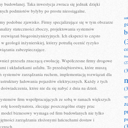
my budowlanej. Taka inwestycja zwraca się jednak dzięki
innych podmiotów byłyby po prostu nieosiągalne.
an
my podobne zjawisko. Firmy specjalizujące się w tym obszarze
g
analizy stateczności zboczy, projektowania systemów
b
rozwiązań biogeoinżynieryjnych. Ich eksperci to często
(
 geologii inżynierskiej, którzy potrafią ocenić ryzyko
c
iązania zabezpieczające.
fit
ównież przeszła znaczącą ewolucję. Współczesne firmy drogowe
(2
ami i układarkami asfaltu. To przedsiębiorstwa, które muszą
(
ych systemów zarządzania ruchem, implementacją rozwiązań dla
m
astruktury ładowania pojazdów elektrycznych. Każdy z tych
doświadczenia, które nie da się nabyć z dnia na dzień.
(
og
systemów firm współpracujących ze sobą w ramach większych
z
rolę koordynatora, zlecając poszczególne etapy prac
p
model biznesowy wymaga od firm budowlanych nie tylko
p
ejętności zarządzania złożonymi łańcuchami dostaw i
(
ycznych.