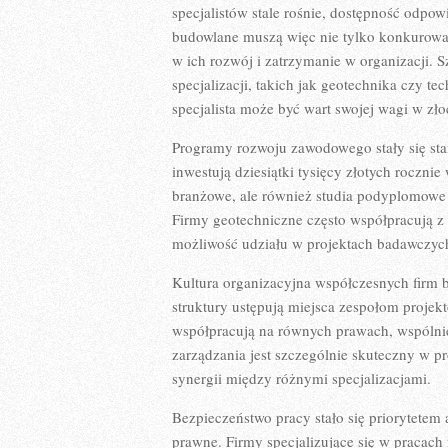
specjalistów stale rośnie, dostępność odp
budowlane muszą więc nie tylko konkurowa
w ich rozwój i zatrzymanie w organizacji.
specjalizacji, takich jak geotechnika czy 
specjalista może być wart swojej wagi w zło
Programy rozwoju zawodowego stały się sta
inwestują dziesiątki tysięcy złotych roczni
branżowe, ale również studia podyplomowe 
Firmy geotechniczne często współpracują z
możliwość udziału w projektach badawczych
Kultura organizacyjna współczesnych firm 
struktury ustępują miejsca zespołom projek
współpracują na równych prawach, wspólni
zarządzania jest szczególnie skuteczny w p
synergii między różnymi specjalizacjami.
Bezpieczeństwo pracy stało się priorytet
prawne. Firmy specjalizujące się w pracach