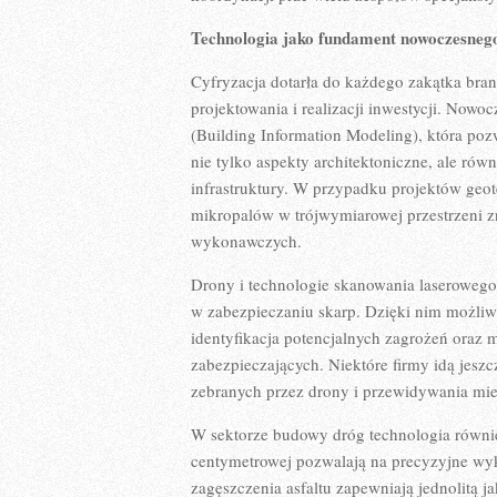
Technologia jako fundament nowoczesneg
Cyfryzacja dotarła do każdego zakątka bra
projektowania i realizacji inwestycji. Now
(Building Information Modeling), która po
nie tylko aspekty architektoniczne, ale równ
infrastruktury. W przypadku projektów geo
mikropalów w trójwymiarowej przestrzeni z
wykonawczych.
Drony i technologie skanowania laserowego
w zabezpieczaniu skarp. Dzięki nim możliwe
identyfikacja potencjalnych zagrożeń oraz
zabezpieczających. Niektóre firmy idą jeszc
zebranych przez drony i przewidywania mie
W sektorze budowy dróg technologia równi
centymetrowej pozwalają na precyzyjne wyk
zagęszczenia asfaltu zapewniają jednolitą j