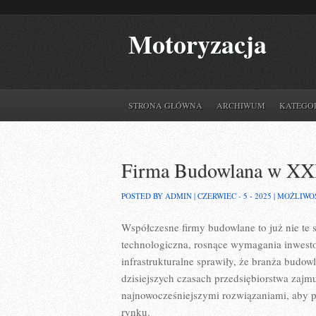
Motoryzacja
STRONA GŁÓWNA
ARCHIWUM
KATEGO
Firma Budowlana w XXI 
POSTED BY ADMIN | CZERWIEC - 5 - 2025 |
MOŻLIWO
Współczesne firmy budowlane to już nie te
technologiczna, rosnące wymagania inwesto
infrastrukturalne sprawiły, że branża budow
dzisiejszych czasach przedsiębiorstwa zajm
najnowocześniejszymi rozwiązaniami, aby 
rynku.