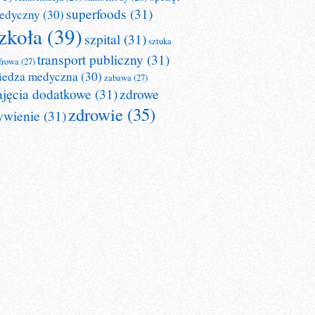
superfoods
(31)
edyczny
(30)
zkoła
(39)
szpital
(31)
sztuka
transport publiczny
(31)
frowa
(27)
iedza medyczna
(30)
zabawa
(27)
ajęcia dodatkowe
(31)
zdrowe
zdrowie
(35)
ywienie
(31)