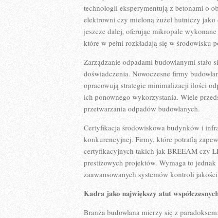
technologii eksperymentują z betonami o o
elektrowni czy mieloną żużel hutniczy jako
jeszcze dalej, oferując mikropale wykonan
które w pełni rozkładają się w środowisku 
Zarządzanie odpadami budowlanymi stało si
doświadczenia. Nowoczesne firmy budowlane
opracowują strategie minimalizacji ilości o
ich ponownego wykorzystania. Wiele przedsi
przetwarzania odpadów budowlanych.
Certyfikacja środowiskowa budynków i infr
konkurencyjnej. Firmy, które potrafią zap
certyfikacyjnych takich jak BREEAM czy L
prestiżowych projektów. Wymaga to jednak 
zaawansowanych systemów kontroli jakości
Kadra jako największy atut współczesnych
Branża budowlana mierzy się z paradoksem