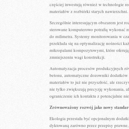
częściej inwestują również w technologie r
materiałów z rozbiórki starych nawierzchni.
Szczególnie interesującym obszarem jest r
sterowane komputerowo potrafią wykonać mi
do milimetra. Systemy monitorowania w czas
przekłada się na optymalizację nośności ka
mikropalami kompozytowymi, które oferują
zmniejszeniu wagi konstrukcji.
Automatyzacja procesów produkcyjnych rów
betonu, automatyczne dozowniki dodatków 
materiałów to już nie przyszłość, ale rzec
nie tylko zwiększają precyzję wykonania, 
ograniczenie ich kontaktu z potencjalnie n
Zrównoważony rozwój jako nowy standar
Ekologia przestała być opcjonalnym dodatki
dyktowaną zarówno przez przepisy prawne, 