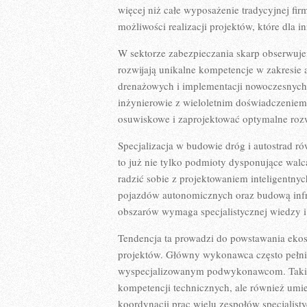
więcej niż całe wyposażenie tradycyjnej fir
możliwości realizacji projektów, które dla 
W sektorze zabezpieczania skarp obserwuje
rozwijają unikalne kompetencje w zakresie 
drenażowych i implementacji nowoczesnych 
inżynierowie z wieloletnim doświadczeniem w
osuwiskowe i zaprojektować optymalne rozw
Specjalizacja w budowie dróg i autostrad r
to już nie tylko podmioty dysponujące walc
radzić sobie z projektowaniem inteligentn
pojazdów autonomicznych oraz budową infr
obszarów wymaga specjalistycznej wiedzy i 
Tendencja ta prowadzi do powstawania eko
projektów. Główny wykonawca często pełni 
wyspecjalizowanym podwykonawcom. Taki 
kompetencji technicznych, ale również umi
koordynacji prac wielu zespołów specjalist