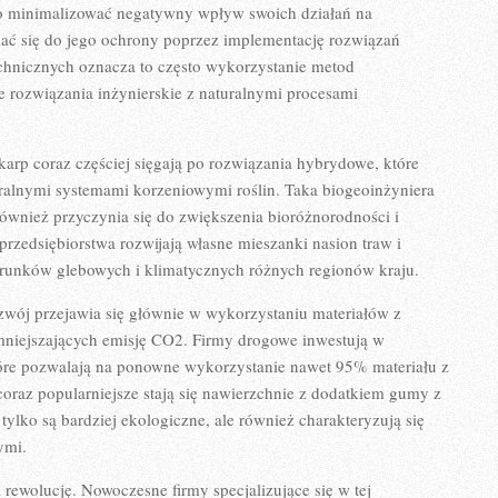
ko minimalizować negatywny wpływ swoich działań na
iać się do jego ochrony poprzez implementację rozwiązań
chnicznych oznacza to często wykorzystanie metod
ne rozwiązania inżynierskie z naturalnymi procesami
karp coraz częściej sięgają po rozwiązania hybrydowe, które
uralnymi systemami korzeniowymi roślin. Taka biogeoinżyniera
e również przyczynia się do zwiększenia bioróżnorodności i
rzedsiębiorstwa rozwijają własne mieszanki nasion traw i
unków glebowych i klimatycznych różnych regionów kraju.
ój przejawia się głównie w wykorzystaniu materiałów z
mniejszających emisję CO2. Firmy drogowe inwestują w
które pozwalają na ponowne wykorzystanie nawet 95% materiału z
coraz popularniejsze stają się nawierzchnie z dodatkiem gumy z
ylko są bardziej ekologiczne, ale również charakteryzują się
ymi.
rewolucję. Nowoczesne firmy specjalizujące się w tej