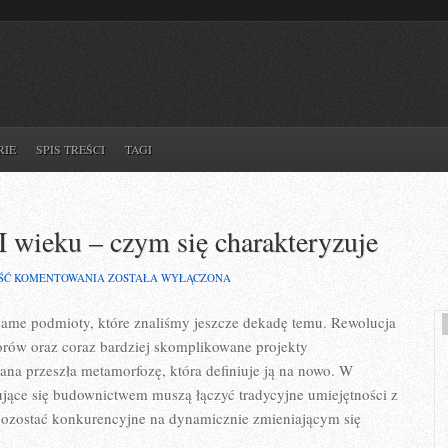
RIE
SPIS TREŚCI
TAGI
wieku – czym się charakteryzuje
FIRMA
ŚĆ KOMENTOWANIA
ZOSTAŁA WYŁĄCZONA
BUDOWLANA
W
 same podmioty, które znaliśmy jeszcze dekadę temu. Rewolucja
XXI
WIEKU
rów oraz coraz bardziej skomplikowane projekty
–
CZYM
lana przeszła metamorfozę, która definiuje ją na nowo. W
SIĘ
ujące się budownictwem muszą łączyć tradycyjne umiejętności z
CHARAKTERYZUJE
pozostać konkurencyjne na dynamicznie zmieniającym się