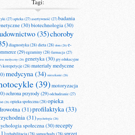
Tagi:
badania
tyki
(27)
apteka
(27)
asertywność
(27)
enetyczne
(30)
biotechnologia
(30)
udownictwo
(35)
choroby
35)
e-
diagnostyka
(28)
dieta
(28)
dom
(26)
ommerce
(29)
egzaminy
(28)
farmacja
(27)
genetyka
(30)
gry edukacyjne
ness medyczny
(26)
materiały medyczne
korepetycje
(28)
7)
medycyna
(34)
30)
mieszkanie
(26)
otocykle
(39)
motoryzacja
30)
ochrona przyrody
(29)
odchudzanie
(27)
opieka
opieka społeczna
(28)
ród
(26)
profilaktyka
(33)
drowotna
(31)
rzychodnia
(31)
psychologia
(26)
recepty
sychologia społeczna
(30)
31)
sprzęt
rehabilitacja
(28)
samochody
(28)