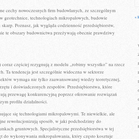
yczne cechy nowoczesnych firm budowlanych, ze szczególnym
« l
ę w geotechnice, technologiach mikropalowych, budowie
u skarp. Poznasz, jak wygląda codzienność przedsiębiorstw,
aśnie te obszary budownictwa przeżywają obecnie prawdziwy
) coraz częściej rezygnują z modelu „robimy wszystko” na rzecz
ch. Ta tendencja jest szczególnie widoczna w sektorze
ektów wymaga nie tylko zaawansowanej wiedzy teoretycznej,
przętu i doświadczonych zespołów. Przedsiębiorstwa, które
skują przewagę konkurencyjną poprzez oferowanie rozwiązań
zym profilu działalności.
jmujące się technologiami mikropalowymi. Te niewielkie, ale
jne rewolucjonizują sposób, w jaki podchodzimy do
kach gruntowych. Specjalistyczne przedsiębiorstwa w tej
zęt do wykonywania mikropalowania, który często kosztuje