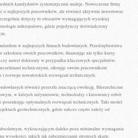
owiednich kandydatów systematycznie maleje. Nowoczesne firmy
ć o najlepszych pracowników, ale również aktywnie inwestować
 Szczególnie dotyczy to obszarów wymagających wysokiej
technologie mikropalowe, gdzie pojedynczy doświadczony
cie.
ndardem w najlepszych firmach budowlanych. Przedsiębiorstwa
e w szkolenia swoich pracowników, finansując nie tylko kursy
czy nawet doktoraty w przypadku kluczowych specjalistów.
 uczelniami technicznymi, oferując swoim pracownikom
 i rozwoju nowatorskich rozwiązań technicznych.
budowlanych również przeszła znaczącą ewolucję. Hierarchiczne
towym, w których inżynierowie, technolodzy i kierownicy robót
e poszukując optymalnych rozwiązań technicznych. Taki model
rojektach geotechnicznych, gdzie sukces często zależy od
em absolutnym, wykraczającym daleko poza minimalne wymagania
 na wysokości, takich jak zabezpieczanie stromych skarp,