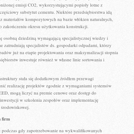
bniżonej emisji CO2, wykorzystującymi popioły lotne z
 częściowy substytut cementu. Niektóre przedsiębiorstwa idą
e z materiałów kompozytowych na bazie włókien naturalnych,
po zakończeniu okresu użytkowania konstrukcji.
ę osobną dziedziną wymagającą specjalistycznej wiedzy i
 zatrudniają specjalistów ds. gospodarki odpadami, którzy
dpadów już na etapie projektowania oraz maksymalizacji stopnia
ębiorstw inwestuje również w własne linie sortowania i
astruktury stała się dodatkowym źródłem przewagi
ewnić realizację projektów zgodnie z wymaganiami systemów
EED, mogą liczyć na premie cenowe oraz dostęp do
inwestycji w szkolenia zespołów oraz implementację
 środowiskowej.
 firm
: podczas gdy zapotrzebowanie na wykwalifikowanych