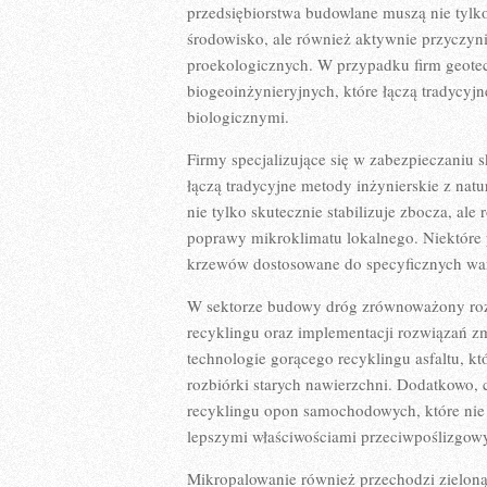
przedsiębiorstwa budowlane muszą nie tyl
środowisko, ale również aktywnie przyczyn
proekologicznych. W przypadku firm geote
biogeoinżynieryjnych, które łączą tradycyj
biologicznymi.
Firmy specjalizujące się w zabezpieczaniu s
łączą tradycyjne metody inżynierskie z nat
nie tylko skutecznie stabilizuje zbocza, al
poprawy mikroklimatu lokalnego. Niektóre p
krzewów dostosowane do specyficznych war
W sektorze budowy dróg zrównoważony rozw
recyklingu oraz implementacji rozwiązań z
technologie gorącego recyklingu asfaltu, 
rozbiórki starych nawierzchni. Dodatkowo, 
recyklingu opon samochodowych, które nie t
lepszymi właściwościami przeciwpoślizgow
Mikropalowanie również przechodzi zieloną 