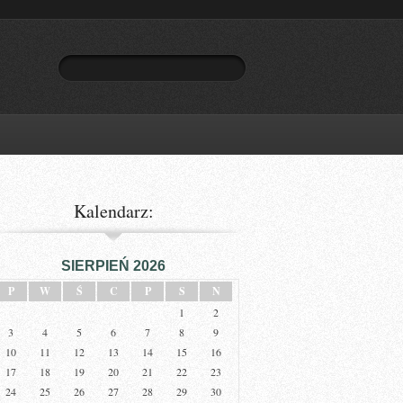
Kalendarz:
SIERPIEŃ 2026
P
W
Ś
C
P
S
N
1
2
3
4
5
6
7
8
9
10
11
12
13
14
15
16
17
18
19
20
21
22
23
24
25
26
27
28
29
30