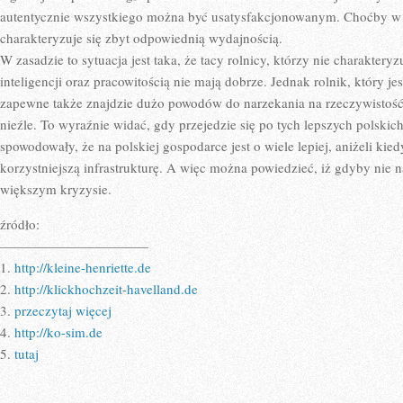
autentycznie wszystkiego można być usatysfakcjonowanym. Choćby w 
charakteryzuje się zbyt odpowiednią wydajnością.
W zasadzie to sytuacja jest taka, że tacy rolnicy, którzy nie charakte
inteligencji oraz pracowitością nie mają dobrze. Jednak rolnik, który 
zapewne także znajdzie dużo powodów do narzekania na rzeczywistość,
nieźle. To wyraźnie widać, gdy przejedzie się po tych lepszych polskic
spowodowały, że na polskiej gospodarce jest o wiele lepiej, aniżeli kie
korzystniejszą infrastrukturę. A więc można powiedzieć, iż gdyby nie 
większym kryzysie.
źródło:
———————————
1.
http://kleine-henriette.de
2.
http://klickhochzeit-havelland.de
3.
przeczytaj więcej
4.
http://ko-sim.de
5.
tutaj