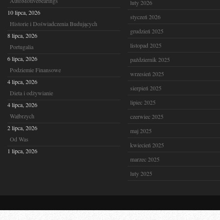
AutoMotivebearings
luty 2026
10 lipca, 2026
styczeń 2026
Historie i Doświadczenia Budujących
grudzień 2025
8 lipca, 2026
listopad 2025
Portugalia
6 lipca, 2026
październik 2025
Podziemie Finansowe
wrzesień 2025
4 lipca, 2026
sierpień 2025
Dieta i odżywianie
lipiec 2025
4 lipca, 2026
Wałbrzych
czerwiec 2025
2 lipca, 2026
maj 2025
Od Was
kwiecień 2025
1 lipca, 2026
marzec 2025
luty 2025