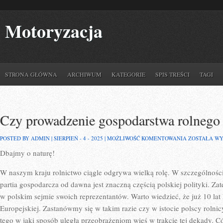
Motoryzacja
STRONA GŁÓWNA
ARCHIWUM
KATEGORIE
SPIS TREŚCI
TAGI
Czy prowadzenie gospodarstwa rolnego 
CZY
POSTED BY ADMIN | SIERPIEŃ - 4 - 2025 |
MOŻLIWOŚĆ KOMENTOWANIA
ZOSTAŁA W
PROWADZENI
Dbajmy o naturę!
GOSPODARS
ROLNEGO
MOŻE
W naszym kraju rolnictwo ciągle odgrywa wielką rolę. W szczególnośc
SIĘ
OPŁACIĆ?
partia gospodarcza od dawna jest znaczną częścią polskiej polityki. Zat
w polskim sejmie swoich reprezentantów. Warto wiedzieć, że już 10 lat 
Europejskiej. Zastanówmy się w takim razie czy w istocie polscy roln
tego w jaki sposób uległa przeobrażeniom wieś w trakcie tej dekady. Có