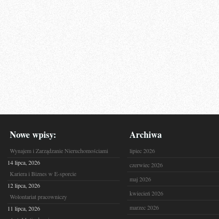
Nowe wpisy:
Archiwa
Wynajem i Zarządzanie Nieruchomościami
lipiec 2026
14 lipca, 2026
czerwiec 2026
Kariera i Biznes w E-sporcie
maj 2026
12 lipca, 2026
kwiecień 2026
Wolontariat pracowniczy
marzec 2026
11 lipca, 2026