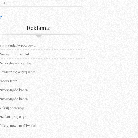
31
ip
Reklama:
www.studentwpodrozy.pl
Więcej informacji tutaj
Przeczytaj więcej tutaj
Dowiedz się więcej o nas
Zobacz teraz
Przeczytaj do końca
Przeczytaj do końca
Kliknij po więcej
Przekonaj się o tym
Odkryj nowe możliwości