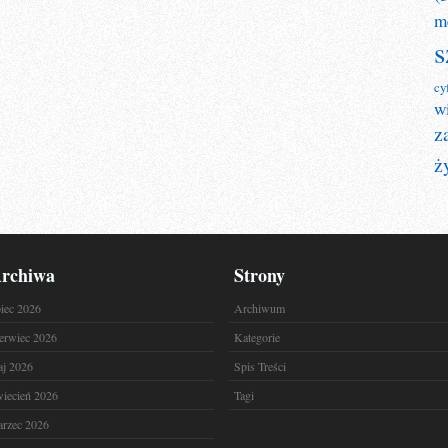
m
s
cy
w
z
ż
rchiwa
Strony
piec 2026
Archiwum
erwiec 2026
Kategorie
j 2026
Spis Treści
iecień 2026
Tagi
rzec 2026