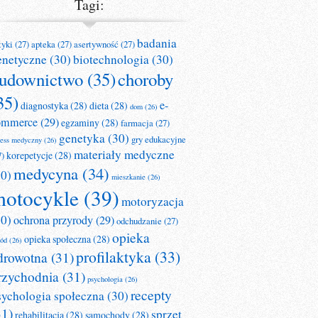
Tagi:
badania
tyki
(27)
apteka
(27)
asertywność
(27)
enetyczne
(30)
biotechnologia
(30)
udownictwo
(35)
choroby
35)
e-
diagnostyka
(28)
dieta
(28)
dom
(26)
ommerce
(29)
egzaminy
(28)
farmacja
(27)
genetyka
(30)
gry edukacyjne
ness medyczny
(26)
materiały medyczne
korepetycje
(28)
7)
medycyna
(34)
30)
mieszkanie
(26)
otocykle
(39)
motoryzacja
30)
ochrona przyrody
(29)
odchudzanie
(27)
opieka
opieka społeczna
(28)
ród
(26)
profilaktyka
(33)
drowotna
(31)
rzychodnia
(31)
psychologia
(26)
recepty
sychologia społeczna
(30)
31)
sprzęt
rehabilitacja
(28)
samochody
(28)