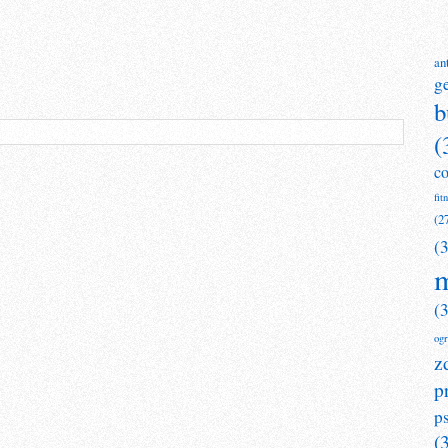
an
g
b
(
c
fit
(2
(
m
(
og
z
p
p
(