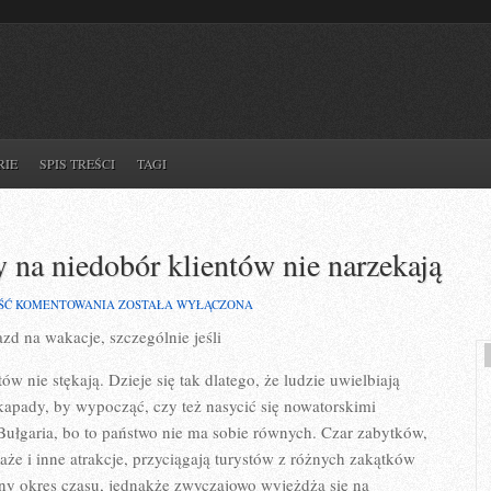
RIE
SPIS TREŚCI
TAGI
y na niedobór klientów nie narzekają
BIURA
ŚĆ KOMENTOWANIA
ZOSTAŁA WYŁĄCZONA
PODRÓŻY,
zd na wakacje, szczególnie jeśli
PRZENIGDY
NA
NIEDOBÓR
w nie stękają. Dzieje się tak dlatego, że ludzie uwielbiają
KLIENTÓW
NIE
kapady, by wypocząć, czy też nasycić się nowatorskimi
NARZEKAJĄ
Bułgaria, bo to państwo nie ma sobie równych. Czar zabytków,
laże i inne atrakcje, przyciągają turystów z różnych zakątków
ny okres czasu, jednakże zwyczajowo wyjeżdża się na