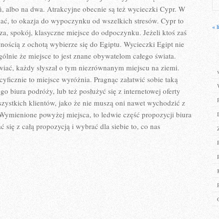
, albo na dwa. Atrakcyjne obecnie są też wycieczki Cypr. W
ać, to okazja do wypoczynku od wszelkich stresów. Cypr to
« l
za, spokój, klasyczne miejsce do odpoczynku. Jeżeli ktoś zaś
nością z ochotą wybierze się do Egiptu. Wycieczki Egipt nie
ólnie że miejsce to jest znane obywatelom całego świata.
wiać, każdy słyszał o tym niezrównanym miejscu na ziemi.
ecyficznie to miejsce wyróżnia. Pragnąc załatwić sobie taką
o biura podróży, lub też posłużyć się z internetowej oferty
zystkich klientów, jako że nie muszą oni nawet wychodzić z
ymienione powyżej miejsca, to ledwie część propozycji biura
 się z całą propozycją i wybrać dla siebie to, co nas