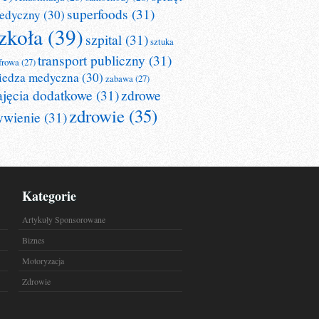
superfoods
(31)
edyczny
(30)
zkoła
(39)
szpital
(31)
sztuka
transport publiczny
(31)
frowa
(27)
iedza medyczna
(30)
zabawa
(27)
ajęcia dodatkowe
(31)
zdrowe
zdrowie
(35)
ywienie
(31)
Kategorie
Artykuły Sponsorowane
Biznes
Motoryzacja
Zdrowie