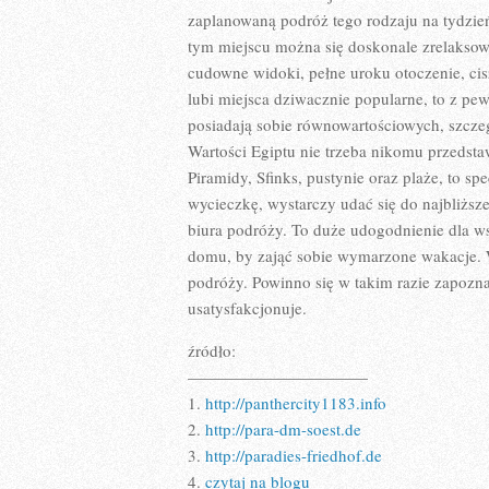
zaplanowaną podróż tego rodzaju na tydzień
tym miejscu można się doskonale zrelaksow
cudowne widoki, pełne uroku otoczenie, cis
lubi miejsca dziwacznie popularne, to z pew
posiadają sobie równowartościowych, szczeg
Wartości Egiptu nie trzeba nikomu przedsta
Piramidy, Sfinks, pustynie oraz plaże, to sp
wycieczkę, wystarczy udać się do najbliższeg
biura podróży. To duże udogodnienie dla ws
domu, by zająć sobie wymarzone wakacje. W
podróży. Powinno się w takim razie zapoznać
usatysfakcjonuje.
źródło:
———————————
1.
http://panthercity1183.info
2.
http://para-dm-soest.de
3.
http://paradies-friedhof.de
4.
czytaj na blogu