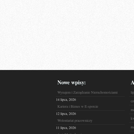
Nowe wpisy:
A
Wynajem i Zarządzanie Nieruchomościami
li
14 lipca, 2026
cz
Kariera i Biznes w E-sporcie
ma
12 lipca, 2026
kw
Wolontariat pracowniczy
ma
11 lipca, 2026