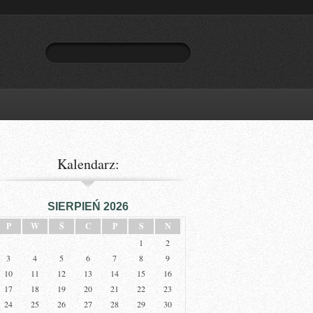
Kalendarz:
SIERPIEŃ 2026
P
W
Ś
C
P
S
N
1
2
3
4
5
6
7
8
9
10
11
12
13
14
15
16
17
18
19
20
21
22
23
24
25
26
27
28
29
30