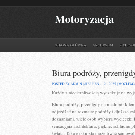
Motoryzacja
STRONA GŁÓWNA
ARCHIWUM
KATEGO
Biura podróży, przenigd
POSTED BY ADMIN | SIERPIEŃ - 12 - 2025 |
MOŻLIWO
Każdy z niecierpliwością wyczekuje na wyja
Biura podróży, przenigdy na niedobór klientó
odjeżdżać na rozmaite podróży i dłuższe es
doznaniami. wiele osób wybiera wycieczki 
sensacyjna architektura, piękne, schludne p
świata. Taka ekskursja może trwać samowol