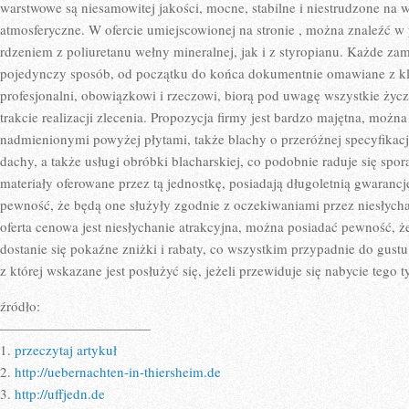
warstwowe są niesamowitej jakości, mocne, stabilne i niestrudzone na 
atmosferyczne. W ofercie umiejscowionej na stronie
, można znaleźć w
rdzeniem z poliuretanu wełny mineralnej, jak i z styropianu. Każde za
pojedynczy sposób, od początku do końca dokumentnie omawiane z kli
profesjonalni, obowiązkowi i rzeczowi, biorą pod uwagę wszystkie życz
trakcie realizacji zlecenia. Propozycja firmy jest bardzo majętna, możn
nadmienionymi powyżej płytami, także blachy o przeróżnej specyfikacji
dachy, a także usługi obróbki blacharskiej, co podobnie raduje się spo
materiały oferowane przez tą jednostkę, posiadają długoletnią gwaranc
pewność, że będą one służyły zgodnie z oczekiwaniami przez niesłycha
oferta cenowa jest niesłychanie atrakcyjna, można posiadać pewność, 
dostanie się pokaźne zniżki i rabaty, co wszystkim przypadnie do gustu.
z której wskazane jest posłużyć się, jeżeli przewiduje się nabycie tego 
źródło:
———————————
1.
przeczytaj artykuł
2.
http://uebernachten-in-thiersheim.de
3.
http://uffjedn.de