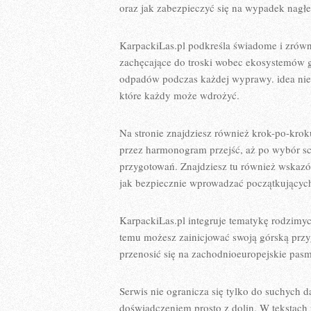
oraz jak zabezpieczyć się na wypadek nag
KarpackiLas.pl podkreśla świadome i zrówno
zachęcające do troski wobec ekosystemów gó
odpadów podczas każdej wyprawy. idea niep
które każdy może wdrożyć.
Na stronie znajdziesz również krok-po-krok
przez harmonogram przejść, aż po wybór s
przygotowań. Znajdziesz tu również wskazó
jak bezpiecznie wprowadzać początkującyc
KarpackiLas.pl integruje tematykę rodzimyc
temu możesz zainicjować swoją górską prz
przenosić się na zachodnioeuropejskie pasm
Serwis nie ogranicza się tylko do suchych d
doświadczeniem prosto z dolin. W tekstach p