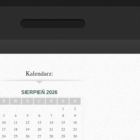
Kalendarz:
SIERPIEŃ 2026
P
W
Ś
C
P
S
N
1
2
3
4
5
6
7
8
9
10
11
12
13
14
15
16
17
18
19
20
21
22
23
24
25
26
27
28
29
30