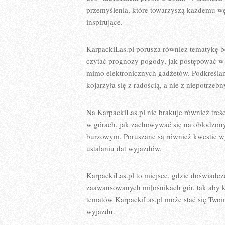
przemyślenia, które towarzyszą każdemu węd
inspirujące.
KarpackiLas.pl porusza również tematykę b
czytać prognozy pogody, jak postępować w r
mimo elektronicznych gadżetów. Podkreślan
kojarzyła się z radością, a nie z niepotrze
Na KarpackiLas.pl nie brakuje również treś
w górach, jak zachowywać się na oblodzony
burzowym. Poruszane są również kwestie w
ustalaniu dat wyjazdów.
KarpackiLas.pl to miejsce, gdzie doświadcze
zaawansowanych miłośnikach gór, tak aby ka
tematów KarpackiLas.pl może stać się Two
wyjazdu.