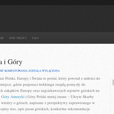
RIE
SPIS TREŚCI
TAGI
a i Góry
ALPY
OŚĆ KOMENTOWANIA
ZOSTAŁA WYŁĄCZONA
JAPOŃSKIE
e Polski, Europy i Świata to portal, który powstał z miłości do
–
KULTURA
miejsce, gdzie pasjonaci trekkingu znajdą pomysły do
I
GÓRY
ich zakątków Europy oraz najciekawszych rejonów górskich na
e Góry Ameryki
i Góry Polski mniej znane – Ukryte Skarby
 wiedzy o górach, napisane z perspektywy zaprawionego w
opisy tras, opis pasm górskich, konkretne rekomendacje