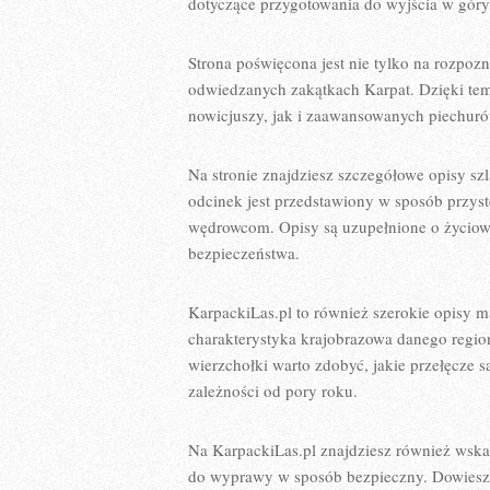
dotyczące przygotowania do wyjścia w góry, 
Strona poświęcona jest nie tylko na rozpoz
odwiedzanych zakątkach Karpat. Dzięki tem
nowicjuszy, jak i zaawansowanych piechuró
Na stronie znajdziesz szczegółowe opisy s
odcinek jest przedstawiony w sposób przy
wędrowcom. Opisy są uzupełnione o życiow
bezpieczeństwa.
KarpackiLas.pl to również szerokie opisy 
charakterystyka krajobrazowa danego regio
wierzchołki warto zdobyć, jakie przełęcze s
zależności od pory roku.
Na KarpackiLas.pl znajdziesz również wska
do wyprawy w sposób bezpieczny. Dowiesz si