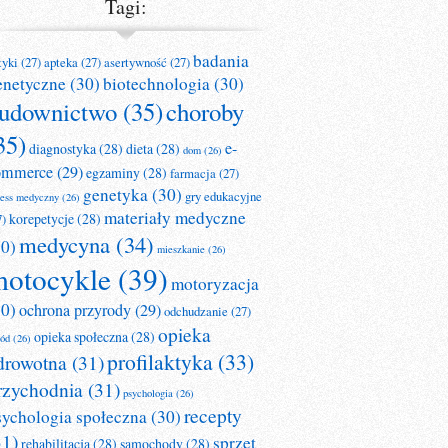
Tagi:
badania
tyki
(27)
apteka
(27)
asertywność
(27)
enetyczne
(30)
biotechnologia
(30)
udownictwo
(35)
choroby
35)
e-
diagnostyka
(28)
dieta
(28)
dom
(26)
ommerce
(29)
egzaminy
(28)
farmacja
(27)
genetyka
(30)
gry edukacyjne
ness medyczny
(26)
materiały medyczne
korepetycje
(28)
7)
medycyna
(34)
30)
mieszkanie
(26)
otocykle
(39)
motoryzacja
30)
ochrona przyrody
(29)
odchudzanie
(27)
opieka
opieka społeczna
(28)
ród
(26)
profilaktyka
(33)
drowotna
(31)
rzychodnia
(31)
psychologia
(26)
recepty
sychologia społeczna
(30)
31)
sprzęt
rehabilitacja
(28)
samochody
(28)