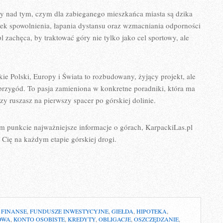
my nad tym, czym dla zabieganego mieszkańca miasta są dzika
tek spowolnienia, łapania dystansu oraz wzmacniania odporności
 zachęca, by traktować góry nie tylko jako cel sportowy, ale
ie Polski, Europy i Świata to rozbudowany, żyjący projekt, ale
przygód. To pasja zamieniona w konkretne poradniki, która ma
zy ruszasz na pierwszy spacer po górskiej dolinie.
nym punkcie najważniejsze informacje o górach, KarpackiLas.pl
 Cię na każdym etapie górskiej drogi.
,
FINANSE
,
FUNDUSZE INWESTYCYJNE
,
GIEŁDA
,
HIPOTEKA
,
OWA
,
KONTO OSOBISTE
,
KREDYTY
,
OBLIGACJE
,
OSZCZĘDZANIE
,