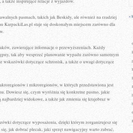
a także inspirujące relacje z wyjazdów.
« l
nawalnych pasmach, takich jak Beskidy, ale również na rzadziej
u KarpackiLas.pl staje się doskonałym miejscem zarówno dla
w.
zlaków, zawierające informacje o przewyższeniach. Każdy
stępny, tak aby wesprzeć planowanie wypadu zarówno samotnym
e wskazówki dotyczące schronisk, a także o uwagi dotyczące
makroregionów i mikroregionów, w których przedstawiona jest
nu. Dowiesz się, czym wyróżnia się konkretne pasmo, jakie
ą najbardziej widokowe, a także jak zmienia się krajobraz w
zówki dotyczące wyposażenia, dzięki którym zorganizujesz się
ę, jak dobrać plecak, jaki sprzęt nawigacyjny warto zabrać,