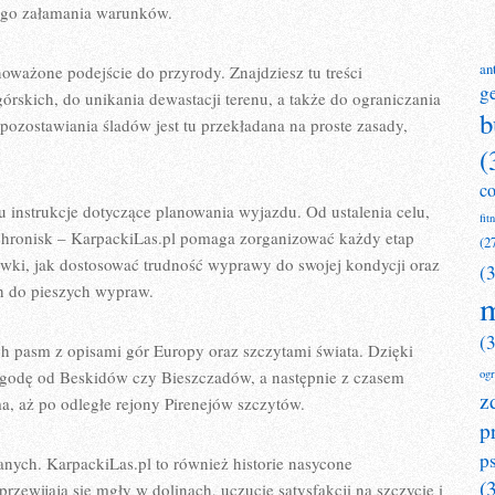
łego załamania warunków.
an
ważone podejście do przyrody. Znajdziesz tu treści
g
rskich, do unikania dewastacji terenu, a także do ograniczania
b
ozostawiania śladów jest tu przekładana na proste zasady,
(
c
u instrukcje dotyczące planowania wyjazdu. Od ustalenia celu,
fit
chronisk – KarpackiLas.pl pomaga zorganizować każdy etap
(2
wki, jak dostosować trudność wyprawy do swojej kondycji oraz
(
h do pieszych wypraw.
m
(
h pasm z opisami gór Europy oraz szczytami świata. Dzięki
ygodę od Beskidów czy Bieszczadów, a następnie z czasem
og
z
a, aż po odległe rejony Pirenejów szczytów.
p
p
anych. KarpackiLas.pl to również historie nasycone
(
rzewijają się mgły w dolinach, uczucie satysfakcji na szczycie i