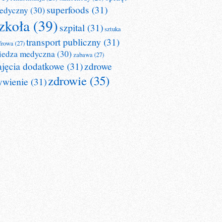
superfoods
(31)
edyczny
(30)
zkoła
(39)
szpital
(31)
sztuka
transport publiczny
(31)
frowa
(27)
iedza medyczna
(30)
zabawa
(27)
ajęcia dodatkowe
(31)
zdrowe
zdrowie
(35)
ywienie
(31)