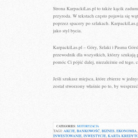
Strona KarpackiLas.pl to także kącik zadu
przyroda. W tekstach często pojawia się wą
poprzez spacery po szlakach. KarpackiLas.pl
jako styl bycia.
KarpackiLas.pl – Góry, Szlaki i Pasma Górsk
przewodnik dla wszystkich, którzy szukają 
pomóc Ci pójść dalej, niezależnie od tego, c
Jeśli szukasz miejsca, które zbierze w jed
został stworzony właśnie po to, by wesprzeć
CATEGORIES:
MOTORYZACJA
TAGI:
AKCJE
,
BANKOWOŚĆ
,
BIZNES
,
EKONOMIA
INWESTOWANIE
,
INWESTYCJE
,
KARTA KREDYT