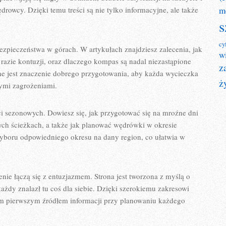
rowcy. Dzięki temu treści są nie tylko informacyjne, ale także
m
s
cy
ezpieczeństwa w górach. W artykułach znajdziesz zalecenia, jak
w
azie kontuzji, oraz dlaczego kompas są nadal niezastąpione
z
e jest znaczenie dobrego przygotowania, aby każda wycieczka
ż
bnymi zagrożeniami.
ci sezonowych. Dowiesz się, jak przygotować się na mroźne dni
ch ścieżkach, a także jak planować wędrówki w okresie
yboru odpowiedniego okresu na dany region, co ułatwia w
nie łączą się z entuzjazmem. Strona jest tworzona z myślą o
żdy znalazł tu coś dla siebie. Dzięki szerokiemu zakresowi
im pierwszym źródłem informacji przy planowaniu każdego