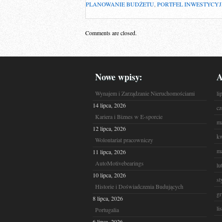
PLANOWANIE BUDŻETU
,
PORTFEL INWESTYCY
Comments are closed.
Nowe wpisy:
A
Wynajem i Zarządzanie Nieruchomościami
li
14 lipca, 2026
cz
Kariera i Biznes w E-sporcie
ma
12 lipca, 2026
kw
Wolontariat pracowniczy
ma
11 lipca, 2026
AutoMotivebearings
lu
10 lipca, 2026
st
Historie i Doświadczenia Budujących
gr
8 lipca, 2026
li
Portugalia
6 lipca, 2026