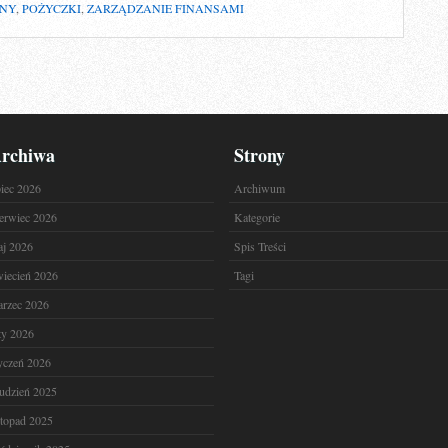
JNY
,
POŻYCZKI
,
ZARZĄDZANIE FINANSAMI
rchiwa
Strony
piec 2026
Archiwum
erwiec 2026
Kategorie
j 2026
Spis Treści
iecień 2026
Tagi
rzec 2026
ty 2026
yczeń 2026
udzień 2025
stopad 2025