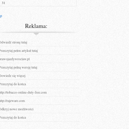
31
ip
Reklama:
Odwiedź stronę tutaj
Przeczytaj pełen artykuł tutaj
prawojazdywroclaw.pl
Przeczytaj pełną wersję tutaj
Dowiedz się więcej
Przeczytaj do końca
http://tobacco-online-duty-free.com
http://rajeware.com
Odkryj nowe możliwości
Przeczytaj do końca