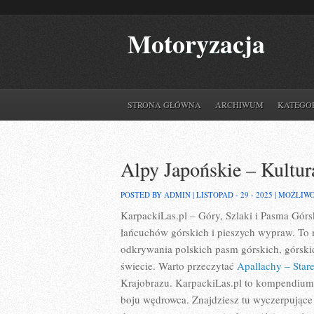
Motoryzacja
STRONA GŁÓWNA
ARCHIWUM
KATEGO
Alpy Japońskie – Kultur
POSTED BY ADMIN | LISTOPAD - 29 - 2025 |
MOŻLIW
KarpackiLas.pl – Góry, Szlaki i Pasma Górski
łańcuchów górskich i pieszych wypraw. To 
odkrywania polskich pasm górskich, górsk
świecie. Warto przeczytać
Apallachy – Star
Krajobrazu. KarpackiLas.pl to kompendium
boju wędrowca. Znajdziesz tu wyczerpujące 