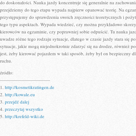
SAMO
do doskonałości. Nauka jazdy koncentruje się generalnie na zachowani
DOTYCZY
przejdziemy do tego etapu wypada najpierw opanować teorię. Na egzam
przystępujemy do sprawdzenia swoich zręczności teoretycznych i poży
tego typu aspektach. Wypada wiedzieć, czy można przykładowo skorzy
kierowców na egzaminie, czy poprawniej sobie odpuścić. Tu nauka ja
uwadze różne tego rodzaju sytuacje, dlatego w czasie jazdy stara się 
sytuacje, jakie mogą niejednokrotnie zdarzyć się na drodze, również 
jest, żeby kierować pojazdem w taki sposób, żeby był on bezpieczny dla
ruchu.
źródło:
———————————
1.
http://kosmetikratingen.de
2.
http://kowale.eu
3.
przejdź dalej
4.
przeczytaj wszystko
5.
http://krefeld-wiki.de