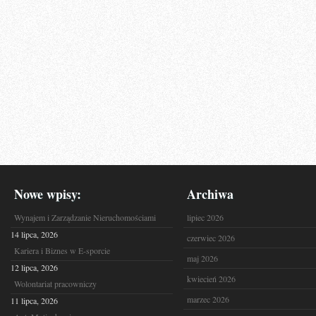
Nowe wpisy:
Archiwa
Wynajem i Zarządzanie Nieruchomościami
lipiec 2026
14 lipca, 2026
czerwiec 2026
Kariera i Biznes w E-sporcie
maj 2026
12 lipca, 2026
kwiecień 2026
Wolontariat pracowniczy
marzec 2026
11 lipca, 2026