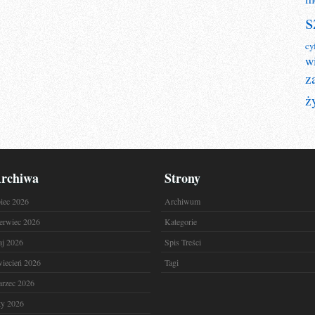
s
cy
w
z
ż
rchiwa
Strony
piec 2026
Archiwum
erwiec 2026
Kategorie
j 2026
Spis Treści
iecień 2026
Tagi
rzec 2026
ty 2026