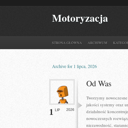
Motoryzacja
STRONA GŁÓWNA
ARCHIWUM
KATEGO
Archive for 1 lipca, 2026
Od Was
Tworzymy nowoczesne r
jakości systemy oraz u
1
2026
LIP
działalność koncentruj
nowoczesnych rozwiązań
niezawodność, starann