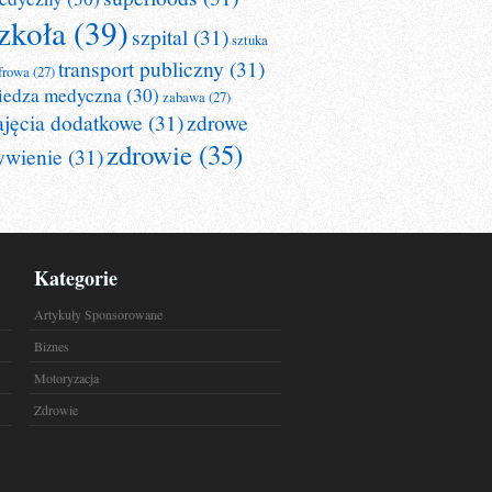
zkoła
(39)
szpital
(31)
sztuka
transport publiczny
(31)
frowa
(27)
iedza medyczna
(30)
zabawa
(27)
ajęcia dodatkowe
(31)
zdrowe
zdrowie
(35)
ywienie
(31)
Kategorie
Artykuły Sponsorowane
Biznes
Motoryzacja
Zdrowie