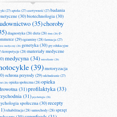
badania
tyki
(27)
apteka
(27)
asertywność
(27)
enetyczne
(30)
biotechnologia
(30)
udownictwo
(35)
choroby
35)
e-
diagnostyka
(28)
dieta
(28)
dom
(26)
ommerce
(29)
egzaminy
(28)
farmacja
(27)
genetyka
(30)
gry edukacyjne
ness medyczny
(26)
materiały medyczne
korepetycje
(28)
7)
medycyna
(34)
30)
mieszkanie
(26)
otocykle
(39)
motoryzacja
30)
ochrona przyrody
(29)
odchudzanie
(27)
opieka
opieka społeczna
(28)
ród
(26)
profilaktyka
(33)
drowotna
(31)
rzychodnia
(31)
psychologia
(26)
recepty
sychologia społeczna
(30)
31)
sprzęt
rehabilitacja
(28)
samochody
(28)
superfoods
(31)
edyczny
(30)