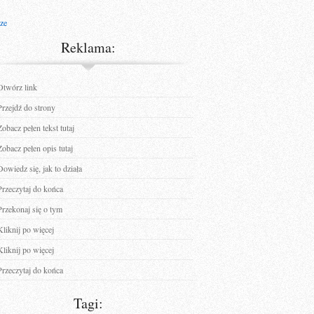
cze
Reklama:
Otwórz link
Przejdź do strony
Zobacz pełen tekst tutaj
Zobacz pełen opis tutaj
Dowiedz się, jak to działa
Przeczytaj do końca
Przekonaj się o tym
Kliknij po więcej
Kliknij po więcej
Przeczytaj do końca
Tagi: