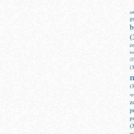
an
g
b
(
c
fit
(2
(
m
(
og
z
p
p
(
m