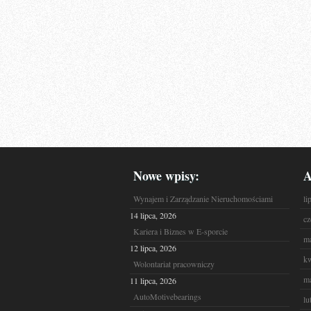
Nowe wpisy:
A
Wynajem i Zarządzanie Nieruchomościami
li
14 lipca, 2026
cz
Kariera i Biznes w E-sporcie
ma
12 lipca, 2026
kw
Wolontariat pracowniczy
ma
11 lipca, 2026
AutoMotivebearings
lu