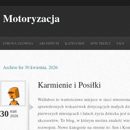
Motoryzacja
STRONA GŁÓWNA
ARCHIWUM
KATEGORIE
SPIS TREŚCI
TAGI
Archive for 30 kwietnia, 2026
Karmienie i Posiłki
Wallaboo to wartościowe miejsce w sieci stworzone
sprawdzonych wskazówek dotyczących małych dziec
30
KWI
pierwszych miesiącach i latach życia dziecka je
2026
akcesoriów. To blog, w którym można znaleźć wie
rozwojem. Nowe kategorie na stronie to: Sen i Komf