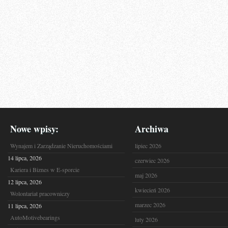
Nowe wpisy:
Archiwa
Wynajem i Zarządzanie Nieruchomościami
lipiec 2026
14 lipca, 2026
czerwiec 2026
Kariera i Biznes w E-sporcie
maj 2026
12 lipca, 2026
kwiecień 2026
Wolontariat pracowniczy
marzec 2026
11 lipca, 2026
AutoMotivebearings
luty 2026