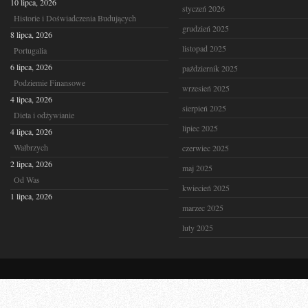
10 lipca, 2026
styczeń 2026
Historie i Doświadczenia Budujących
grudzień 2025
8 lipca, 2026
listopad 2025
Portugalia
6 lipca, 2026
październik 2025
Podziemie Finansowe
wrzesień 2025
4 lipca, 2026
sierpień 2025
Dieta i odżywianie
lipiec 2025
4 lipca, 2026
Wałbrzych
czerwiec 2025
2 lipca, 2026
maj 2025
Od Was
kwiecień 2025
1 lipca, 2026
marzec 2025
luty 2025