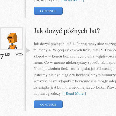
CONTINUE
Jak dożyć późnych lat?
Jak dożyć późnych lat? 1. Poznaj wszystkie szczeg
felietony 4. Więcej ciekawych treści tutaj 5. Dow
7
2025
LIS
kłopot – w końcu bez żadnego cienia wątpliwośc
snem. Co w mocno niekorzystny sposób tak napra
Nieodpowiednia ilość snu, kiepska jakość naszej 
jesteśmy niejako ciągle w beznadziejnym humorze
wreszcie nasze kłopoty z bezsennością mogły ode
dziesiątkę jest kupno wygodniejszego łóżka. Prawda
naprawdę zależy
[ Read More ]
CONTINUE