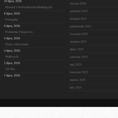
10 lipca, 2026
styczeń 2026
Historie i Doświadczenia Budujących
grudzień 2025
8 lipca, 2026
listopad 2025
Portugalia
6 lipca, 2026
październik 2025
Podziemie Finansowe
wrzesień 2025
4 lipca, 2026
sierpień 2025
Dieta i odżywianie
lipiec 2025
4 lipca, 2026
Wałbrzych
czerwiec 2025
2 lipca, 2026
maj 2025
Od Was
kwiecień 2025
1 lipca, 2026
marzec 2025
luty 2025