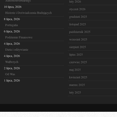
AutoMotivebearings
luty 2026
10 lipca, 2026
styczeń 2026
Historie i Doświadczenia Budujących
grudzień 2025
8 lipca, 2026
listopad 2025
Portugalia
6 lipca, 2026
październik 2025
Podziemie Finansowe
wrzesień 2025
4 lipca, 2026
sierpień 2025
Dieta i odżywianie
lipiec 2025
4 lipca, 2026
Wałbrzych
czerwiec 2025
2 lipca, 2026
maj 2025
Od Was
kwiecień 2025
1 lipca, 2026
marzec 2025
luty 2025