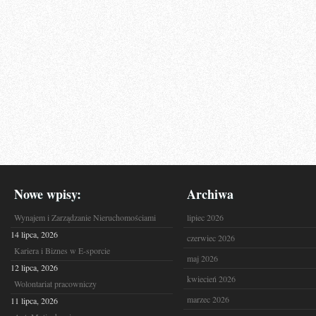
Nowe wpisy:
Archiwa
Wynajem i Zarządzanie Nieruchomościami
lipiec 2026
14 lipca, 2026
czerwiec 2026
Kariera i Biznes w E-sporcie
maj 2026
12 lipca, 2026
kwiecień 2026
Wolontariat pracowniczy
marzec 2026
11 lipca, 2026