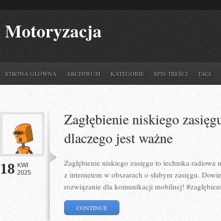
Motoryzacja
STRONA GŁÓWNA
ARCHIWUM
KATEGORIE
SPIS TREŚCI
TAGI
Zagłębienie niskiego zasięgu
dlaczego jest ważne
Zagłębienie niskiego zasięgu to technika radiowa 
18
KWI
2025
z internetem w obszarach o słabym zasięgu. Dowied
rozwiązanie dla komunikacji mobilnej! #zagłębieni
CONTINUE