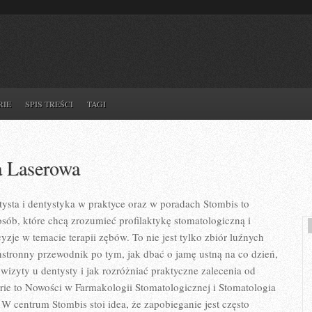
RIE
SPIS TREŚCI
TAGI
a Laserowa
sta i dentystyka w praktyce oraz w poradach Stombis to
osób, które chcą zrozumieć profilaktykę stomatologiczną i
zje w temacie terapii zębów. To nie jest tylko zbiór luźnych
stronny przewodnik po tym, jak dbać o jamę ustną na co dzień,
wizyty u dentysty i jak rozróżniać praktyczne zalecenia od
ie to Nowości w Farmakologii Stomatologicznej i Stomatologia
 W centrum Stombis stoi idea, że zapobieganie jest często