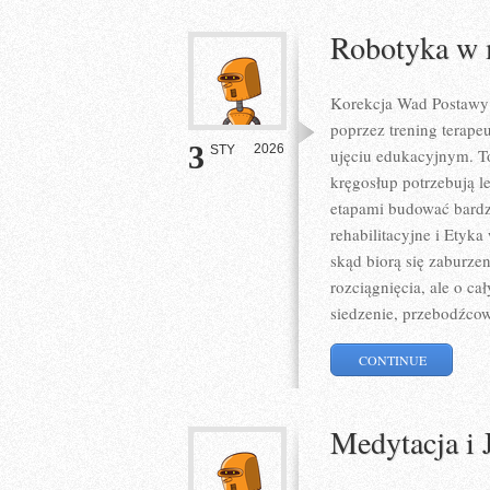
Robotyka w 
Korekcja Wad Postawy t
poprzez trening terapeu
3
2026
STY
ujęciu edukacyjnym. To
kręgosłup potrzebują le
etapami budować bardzi
rehabilitacyjne i Etyk
skąd biorą się zaburzen
rozciągnięcia, ale o 
siedzenie, przebodźcow
CONTINUE
Medytacja i 