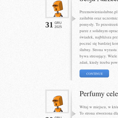
Przemowieniaslubne.pl 
zaślubin oraz uczestni
31
GRU
pomysły. To przestrzeń,
2025
parze z solidnym opra
świadek, najbliższa pr
poczuć się bardziej ko
ślubny. Strona wyrasta 
bywa stresujący. Wiele
zdań, kiedy trzeba pow
CONTINUE
Perfumy cele
Witaj w miejscu, w któ
To strona stworzona dl