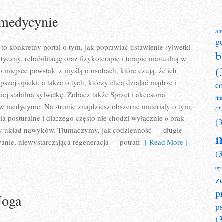
medycynie
an
g
o konkretny portal o tym, jak poprawiać ustawienie sylwetki
b
tyczny, rehabilitację oraz fizykoterapię i terapię manualną w
(
 miejsce powstało z myślą o osobach, które czują, że ich
pszej opieki, a także o tych, którzy chcą działać mądrze i
c
ej stabilną sylwetkę. Zobacz także Sprzęt i akcesoria
fit
a w medycynie. Na stronie znajdziesz obszerne materiały o tym,
(2
ia posturalne i dlaczego często nie chodzi wyłącznie o brak
(
cały układ nawyków. Tłumaczymy, jak codzienność — długie
m
anie, niewystarczająca regeneracja — potrafi
[ Read More ]
(
og
z
p
Joga
p
(