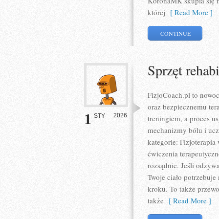
KoronaMK skupia się na
której
[ Read More ]
CONTINUE
Sprzęt rehabi
FizjoCoach.pl to nowoc
oraz bezpiecznemu tera
1
2026
STY
treningiem, a proces u
mechanizmy bólu i uc
kategorie: Fizjoterapia
ćwiczenia terapeutyczn
rozsądnie. Jeśli odzywa 
Twoje ciało potrzebuje
kroku. To także przewo
także
[ Read More ]