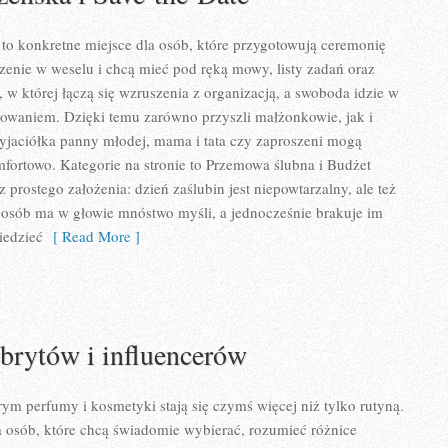
to konkretne miejsce dla osób, które przygotowują ceremonię
czenie w weselu i chcą mieć pod ręką mowy, listy zadań oraz
 w której łączą się wzruszenia z organizacją, a swoboda idzie w
cowaniem. Dzięki temu zarówno przyszli małżonkowie, jak i
zyjaciółka panny młodej, mama i tata czy zaproszeni mogą
mfortowo. Kategorie na stronie to Przemowa ślubna i Budżet
z prostego założenia: dzień zaślubin jest niepowtarzalny, ale też
 osób ma w głowie mnóstwo myśli, a jednocześnie brakuje im
iedzieć
[ Read More ]
brytów i influencerów
rym perfumy i kosmetyki stają się czymś więcej niż tylko rutyną.
a osób, które chcą świadomie wybierać, rozumieć różnice