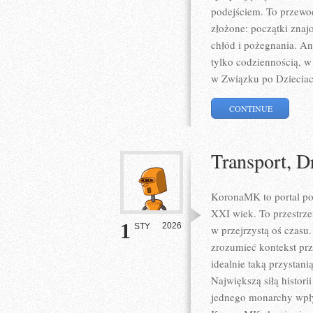
podejściem. To przewo
złożone: początki znaj
chłód i pożegnania. An
tylko codziennością, w
w Związku po Dzieciac
CONTINUE
Transport, Dr
KoronaMK to portal poś
XXI wiek. To przestrzeń
1
2026
STY
w przejrzystą oś czasu.
zrozumieć kontekst pr
idealnie taką przystan
Największą siłą histori
jednego monarchy wpływ