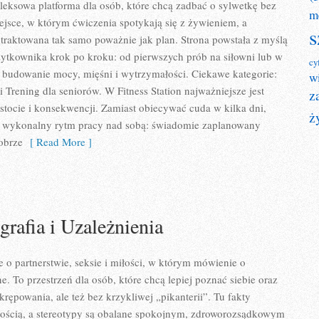
pleksowa platforma dla osób, które chcą zadbać o sylwetkę bez
m
jsce, w którym ćwiczenia spotykają się z żywieniem, a
s
traktowana tak samo poważnie jak plan. Strona powstała z myślą
ytkownika krok po kroku: od pierwszych prób na siłowni lub w
cy
budowanie mocy, mięśni i wytrzymałości. Ciekawe kategorie:
w
 Trening dla seniorów. W Fitness Station najważniejsze jest
z
ostocie i konsekwencji. Zamiast obiecywać cuda w kilka dni,
ż
 wykonalny rytm pracy nad sobą: świadomie zaplanowany
obrze
[ Read More ]
grafia i Uzależnienia
e o partnerstwie, seksie i miłości, w którym mówienie o
ne. To przestrzeń dla osób, które chcą lepiej poznać siebie oraz
rępowania, ale też bez krzykliwej „pikanterii”. Tu fakty
tnością, a stereotypy są obalane spokojnym, zdroworozsądkowym