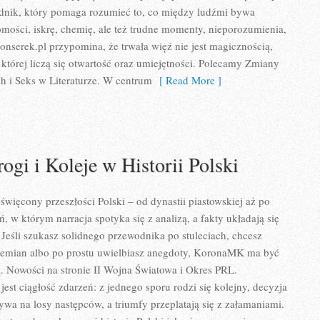
dnik, który pomaga rozumieć to, co między ludźmi bywa
omości, iskrę, chemię, ale też trudne momenty, nieporozumienia,
onserek.pl przypomina, że trwała więź nie jest magicznością,
 której liczą się otwartość oraz umiejętności. Polecamy Zmiany
h i Seks w Literaturze. W centrum
[ Read More ]
ogi i Koleje w Historii Polski
więcony przeszłości Polski – od dynastii piastowskiej aż po
, w którym narracja spotyka się z analizą, a fakty układają się
 Jeśli szukasz solidnego przewodnika po stuleciach, chcesz
zemian albo po prostu uwielbiasz anegdoty, KoronaMK ma być
ią. Nowości na stronie II Wojna Światowa i Okres PRL.
i jest ciągłość zdarzeń: z jednego sporu rodzi się kolejny, decyzja
a na losy następców, a triumfy przeplatają się z załamaniami.