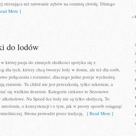
iej stresująca niż ratowanie zębów na ostatnią chwilę. Dlatego
ead More ]
« l
ki do lodów
 w której pasja do zimnych słodkości spotyka się z
g dla tych, którzy chcą tworzyć lody w domu, ale też dla osób,
owe połączenia i rozumieć, dlaczego jedne porcje wychodzą
ją ziarniste. Tu chłód nie jest przeszkodą, tylko sekretem, a
tać się wielkim deserem. Kategorie ciekawe to Sezonowe
y alkoholowe. Na Speed-Ice lody nie są tylko słodyczą. To
 mrożeniu, o konsystencji i o tym, jak w prosty sposób osiągnąć
emieślniczej. Strona prowadzi przez tradycję,
[ Read More ]