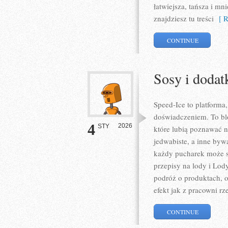
łatwiejsza, tańsza i mn
znajdziesz tu treści
[ R
CONTINUE
Sosy i dodat
Speed-Ice to platforma,
doświadczeniem. To blo
4
2026
STY
które lubią poznawać n
jedwabiste, a inne bywa
każdy pucharek może s
przepisy na lody i Lod
podróż o produktach, o
efekt jak z pracowni rz
CONTINUE