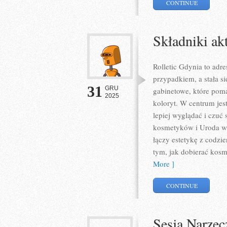
CONTINUE
Składniki ak
Rolletic Gdynia to adre
przypadkiem, a stała s
31
GRU
gabinetowe, które pom
2025
koloryt. W centrum jest
lepiej wyglądać i czuć
kosmetyków i Uroda w p
łączy estetykę z codzie
tym, jak dobierać kosm
More ]
CONTINUE
Sesja Narzec