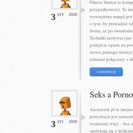
Fitness Station to kom
przypadkowości. To mie
3
2026
STY
wewnętrzny napęd jest 
o tym, by prowadzić uż
domu, aż po świadome 
Techniki motywacyjne i
podejście oparte na pr
serwis pomaga tworzyć
schemat połączony z d
CONTINUE
Seks a Porno
Anonserek.pl to miejsc
potrzebach jest natural
3
2026
STY
wzmocnić więź – bez sk
spotykają się z delika