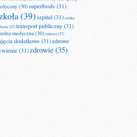
superfoods
(31)
edyczny
(30)
zkoła
(39)
szpital
(31)
sztuka
transport publiczny
(31)
frowa
(27)
iedza medyczna
(30)
zabawa
(27)
ajęcia dodatkowe
(31)
zdrowe
zdrowie
(35)
ywienie
(31)