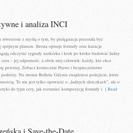
tywne i analiza INCI
s stworzone z myślą o tym, by pielęgnacja przestała być
ię spójnym planem. Strona opisuje formuły oraz kuracje
agają odczytać sygnały naskórka i krok po kroku budować ładny
 cera – jej odporność, a obok niej człowiek: każdy, kto chce
 się pewniej. Zobacz koniecznie Prawo i bezpieczeństwo
odróży. Na stronie Rolletic Gdynia znajdziesz podejście, które
nnością. To nie jest tylko opowieść o „ładnych słoiczkach”, ale o
etyki do typu cery, jak rozumieć kompozycję formuły i
[ Read
zeńska i Save-the-Date