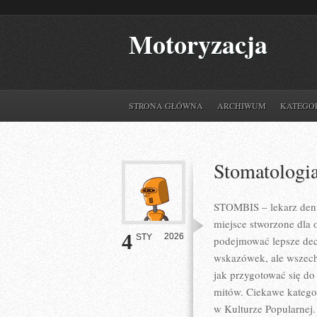
Motoryzacja
STRONA GŁÓWNA
ARCHIWUM
KATEGO
Stomatologi
STOMBIS – lekarz denty
miejsce stworzone dla 
4
2026
STY
podejmować lepsze decy
wskazówek, ale wszech
jak przygotować się do 
mitów. Ciekawe kategor
w Kulturze Popularnej.