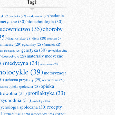
Tagi:
badania
tyki
(27)
apteka
(27)
asertywność
(27)
enetyczne
(30)
biotechnologia
(30)
udownictwo
(35)
choroby
35)
e-
diagnostyka
(28)
dieta
(28)
dom
(26)
ommerce
(29)
egzaminy
(28)
farmacja
(27)
genetyka
(30)
gry edukacyjne
ness medyczny
(26)
materiały medyczne
korepetycje
(28)
7)
medycyna
(34)
30)
mieszkanie
(26)
otocykle
(39)
motoryzacja
30)
ochrona przyrody
(29)
odchudzanie
(27)
opieka
opieka społeczna
(28)
ród
(26)
profilaktyka
(33)
drowotna
(31)
rzychodnia
(31)
psychologia
(26)
recepty
sychologia społeczna
(30)
31)
sprzęt
rehabilitacja
(28)
samochody
(28)