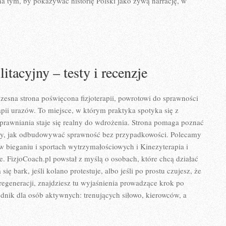
 tym, by pokazywać historię Polski jako żywą narrację, w
litacyjny – testy i recenzje
zesna strona poświęcona fizjoterapii, powrotowi do sprawności
pii urazów. To miejsce, w którym praktyka spotyka się z
sprawniania staje się realny do wdrożenia. Strona pomaga poznać
zy, jak odbudowywać sprawność bez przypadkowości. Polecamy
 w bieganiu i sportach wytrzymałościowych i Kinezyterapia i
e. FizjoCoach.pl powstał z myślą o osobach, które chcą działać
się bark, jeśli kolano protestuje, albo jeśli po prostu czujesz, że
 regeneracji, znajdziesz tu wyjaśnienia prowadzące krok po
dnik dla osób aktywnych: trenujących siłowo, kierowców, a