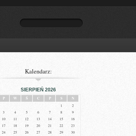
Kalendarz:
SIERPIEŃ 2026
P
W
Ś
C
P
S
N
1
2
3
4
5
6
7
8
9
10
11
12
13
14
15
16
17
18
19
20
21
22
23
24
25
26
27
28
29
30