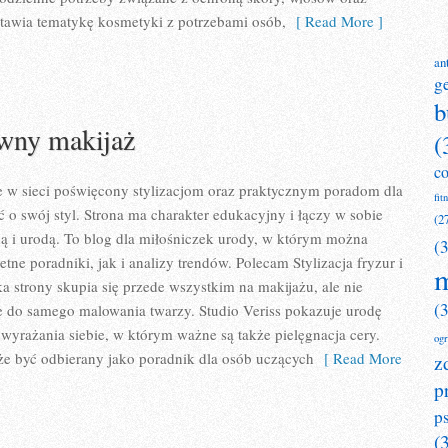
estawia tematykę kosmetyki z potrzebami osób,
[ Read More ]
an
g
b
ywny makijaż
(
c
ce w sieci poświęcony stylizacjom oraz praktycznym poradom dla
fit
ć o swój styl. Strona ma charakter edukacyjny i łączy w sobie
(2
ą i urodą. To blog dla miłośniczek urody, w którym można
(
ne poradniki, jak i analizy trendów. Polecam Stylizacja fryzur i
m
 strony skupia się przede wszystkim na makijażu, ale nie
(
e do samego malowania twarzy. Studio Veriss pokazuje urodę
yrażania siebie, w którym ważne są także pielęgnacja cery.
og
że być odbierany jako poradnik dla osób uczących
[ Read More
z
p
p
(