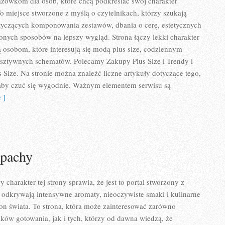
zówkom dla osób, które chcą podkreślać swój charakter
To miejsce stworzone z myślą o czytelnikach, którzy szukają
tyczących komponowania zestawów, dbania o cerę, estetycznych
zonych sposobów na lepszy wygląd. Strona łączy lekki charakter
ą osobom, które interesują się modą plus size, codziennym
 sztywnych schematów. Polecamy Zakupy Plus Size i Trendy i
Size. Na stronie można znaleźć liczne artykuły dotyczące tego,
, aby czuć się wygodnie. Ważnym elementem serwisu są
 ]
apachy
charakter tej strony sprawia, że jest to portal stworzony z
 odkrywają intensywne aromaty, nieoczywiste smaki i kulinarne
tron świata. To strona, która może zainteresować zarówno
ków gotowania, jak i tych, którzy od dawna wiedzą, że