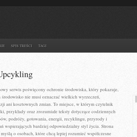
RIE
SPIS TREŚCI
TAGI
Upcykling
iowy serwis poświęcony ochronie środowiska, który pokazuje,
a środowisko nie musi oznaczać wielkich wyrzeczeń,
ji ani kosztownych zmian. To miejsce, w którym czytelnik
i, przykłady oraz zrozumiałe teksty dotyczące codziennych
, podróży, gotowania, energii, recyklingu, przyrody i
 wspierających bardziej odpowiedzialny styl życia. Strona
 myślą o osobach, które chcą lepiej rozumieć współczesne