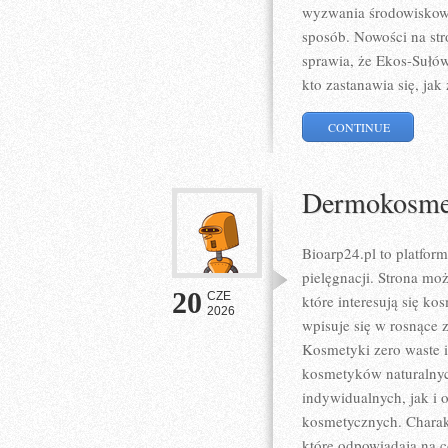
wyzwania środowiskowe,
sposób. Nowości na str
sprawia, że Ekos-Sułó
kto zastanawia się, jak
CONTINUE
Dermokosmet
Bioarp24.pl to platform
pielęgnacji. Strona mo
20
CZE
które interesują się ko
2026
wpisuje się w rosnące 
Kosmetyki zero waste 
kosmetyków naturalnyc
indywidualnych, jak i
kosmetycznych. Charakt
które odpowiadają na 