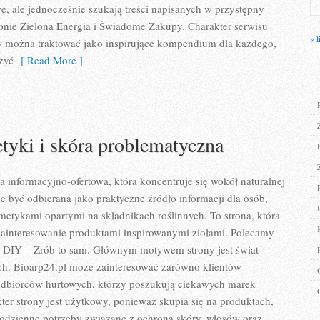
 ale jednocześnie szukają treści napisanych w przystępny
onie Zielona Energia i Świadome Zakupy. Charakter serwisu
« l
w można traktować jako inspirujące kompendium dla każdego,
 żyć
[ Read More ]
yki i skóra problematyczna
a informacyjno-ofertowa, która koncentruje się wokół naturalnej
że być odbierana jako praktyczne źródło informacji dla osób,
smetykami opartymi na składnikach roślinnych. To strona, która
zainteresowanie produktami inspirowanymi ziołami. Polecamy
i DIY – Zrób to sam. Głównym motywem strony jest świat
h. Bioarp24.pl może zainteresować zarówno klientów
 odbiorców hurtowych, którzy poszukują ciekawych marek
er strony jest użytkowy, ponieważ skupia się na produktach,
codzienne potrzeby związane z ochroną skóry, włosów oraz