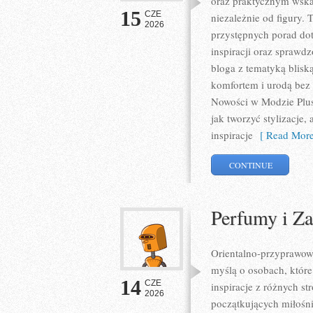
oraz praktycznym wska
15
CZE
niezależnie od figury. 
2026
przystępnych porad do
inspiracji oraz sprawd
bloga z tematyką blisk
komfortem i urodą bez
Nowości w Modzie Plus 
jak tworzyć stylizacje
inspiracje
[ Read More
CONTINUE
Perfumy i Z
Orientalno-przyprawowy 
myślą o osobach, które
14
CZE
inspiracje z różnych s
2026
początkujących miłośni