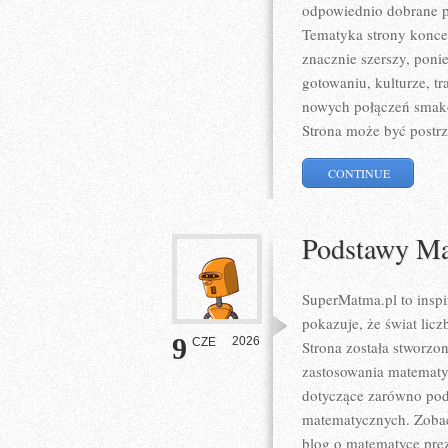
odpowiednio dobrane pr
Tematyka strony koncent
znacznie szerszy, poni
gotowaniu, kulturze, 
nowych połączeń smako
Strona może być postrz
CONTINUE
Podstawy Ma
SuperMatma.pl to inspi
pokazuje, że świat lic
9
2026
CZE
Strona została stworzo
zastosowania matematy
dotyczące zarówno pod
matematycznych. Zobac
blog o matematyce prez