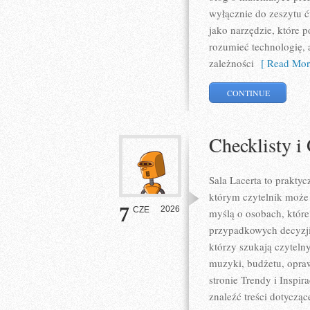
wyłącznie do zeszytu 
jako narzędzie, które 
rozumieć technologię,
zależności
[ Read Mor
CONTINUE
Checklisty i
Sala Lacerta to prakt
którym czytelnik może 
7
2026
CZE
myślą o osobach, któr
przypadkowych decyzji,
którzy szukają czyteln
muzyki, budżetu, opra
stronie Trendy i Inspir
znaleźć treści dotyczą