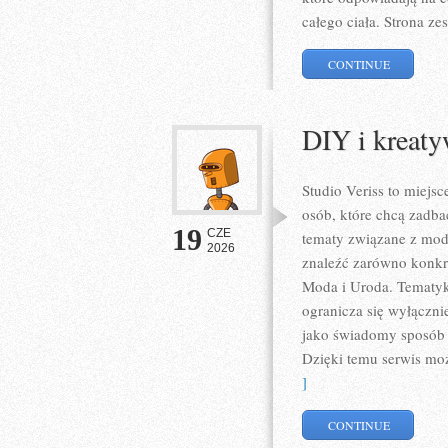
całego ciała. Strona z
CONTINUE
DIY i kreat
Studio Veriss to miejs
osób, które chcą zadba
19
CZE
tematy związane z mod
2026
znaleźć zarówno konkret
Moda i Uroda. Tematyka
ogranicza się wyłączni
jako świadomy sposób w
Dzięki temu serwis mo
]
CONTINUE