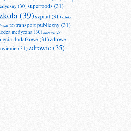
superfoods
(31)
edyczny
(30)
zkoła
(39)
szpital
(31)
sztuka
transport publiczny
(31)
frowa
(27)
iedza medyczna
(30)
zabawa
(27)
ajęcia dodatkowe
(31)
zdrowe
zdrowie
(35)
ywienie
(31)