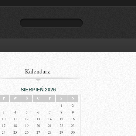
Kalendarz:
SIERPIEŃ 2026
P
W
Ś
C
P
S
N
1
2
3
4
5
6
7
8
9
10
11
12
13
14
15
16
17
18
19
20
21
22
23
24
25
26
27
28
29
30