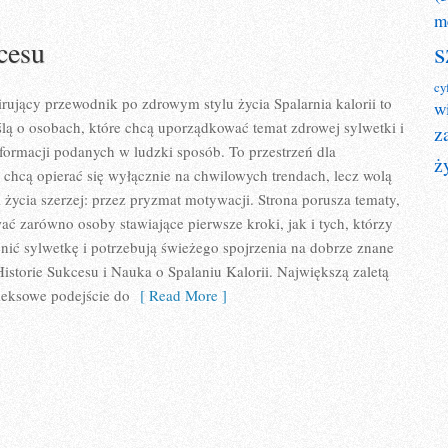
m
s
cesu
cy
pirujący przewodnik po zdrowym stylu życia Spalarnia kalorii to
w
lą o osobach, które chcą uporządkować temat zdrowej sylwetki i
z
formacji podanych w ludzki sposób. To przestrzeń dla
ż
e chcą opierać się wyłącznie na chwilowych trendach, lecz wolą
l życia szerzej: przez pryzmat motywacji. Strona porusza tematy,
ać zarówno osoby stawiające pierwsze kroki, jak i tych, którzy
ić sylwetkę i potrzebują świeżego spojrzenia na dobrze znane
istorie Sukcesu i Nauka o Spalaniu Kalorii. Największą zaletą
leksowe podejście do
[ Read More ]