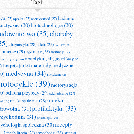
Tagi:
badania
tyki
(27)
apteka
(27)
asertywność
(27)
enetyczne
(30)
biotechnologia
(30)
udownictwo
(35)
choroby
35)
e-
diagnostyka
(28)
dieta
(28)
dom
(26)
ommerce
(29)
egzaminy
(28)
farmacja
(27)
genetyka
(30)
gry edukacyjne
ness medyczny
(26)
materiały medyczne
korepetycje
(28)
7)
medycyna
(34)
30)
mieszkanie
(26)
otocykle
(39)
motoryzacja
30)
ochrona przyrody
(29)
odchudzanie
(27)
opieka
opieka społeczna
(28)
ród
(26)
profilaktyka
(33)
drowotna
(31)
rzychodnia
(31)
psychologia
(26)
recepty
sychologia społeczna
(30)
31)
sprzęt
rehabilitacja
(28)
samochody
(28)