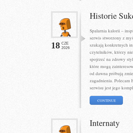
Historie Suk
Spalarnia kalorii – ins
serwis stworzony z myś
18
CZE
szukają konkretnych in
2026
czytelników, którzy ni
spojrzeć na zdrowy sty
które mogą zainteresow
od dawna próbują zmien
zagadnienia. Polecam H
serwisu jest jego komp
CONTINUE
Internaty