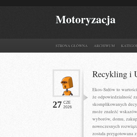
Motoryzacja
STRONA GŁÓWNA
ARCHIWUM
KATEGO
Recykling i 
Ekos-Sułów to wartośc
że odpowiedzialność z
27
CZE
skomplikowanych decyz
2026
może znaleźć wskazówk
wyborów, domu, zakupów
nowoczesnych rozwiązań
została przygotowana z