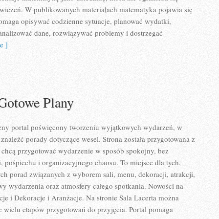
ćwiczeń. W publikowanych materiałach matematyka pojawia się
pomaga opisywać codzienne sytuacje, planować wydatki,
 analizować dane, rozwiązywać problemy i dostrzegać
e ]
 Gotowe Plany
yczny portal poświęcony tworzeniu wyjątkowych wydarzeń, w
znaleźć porady dotyczące wesel. Strona została przygotowana z
e chcą przygotować wydarzenie w sposób spokojny, bez
 pośpiechu i organizacyjnego chaosu. To miejsce dla tych,
ych porad związanych z wyborem sali, menu, dekoracji, atrakcji,
wy wydarzenia oraz atmosfery całego spotkania. Nowości na
acje i Dekoracje i Aranżacje. Na stronie Sala Lacerta można
ce wielu etapów przygotowań do przyjęcia. Portal pomaga