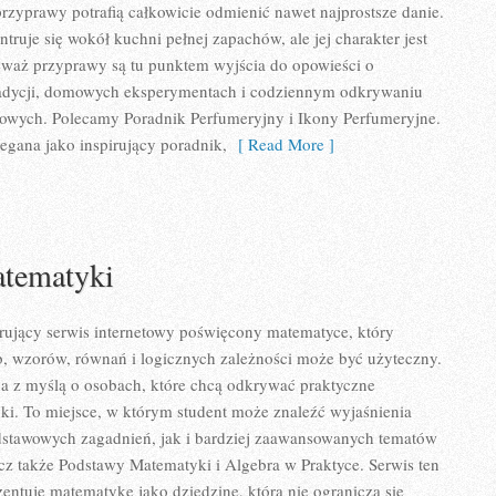
zyprawy potrafią całkowicie odmienić nawet najprostsze danie.
ruje się wokół kuchni pełnej zapachów, ale jej charakter jest
eważ przyprawy są tu punktem wyjścia do opowieści o
tradycji, domowych eksperymentach i codziennym odkrywaniu
wych. Polecamy Poradnik Perfumeryjny i Ikony Perfumeryjne.
egana jako inspirujący poradnik,
[ Read More ]
tematyki
rujący serwis internetowy poświęcony matematyce, który
zb, wzorów, równań i logicznych zależności może być użyteczny.
na z myślą o osobach, które chcą odkrywać praktyczne
ki. To miejsce, w którym student może znaleźć wyjaśnienia
stawowych zagadnień, jak i bardziej zaawansowanych tematów
z także Podstawy Matematyki i Algebra w Praktyce. Serwis ten
entuje matematykę jako dziedzinę, która nie ogranicza się