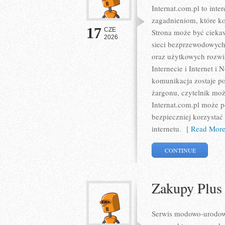
Internat.com.pl to int
zagadnieniom, które k
17
CZE
Strona może być ciekaw
2026
sieci bezprzewodowych
oraz użytkowych rozwią
Internecie i Internet 
komunikacja zostaje p
żargonu, czytelnik moż
Internat.com.pl może p
bezpieczniej korzystać
internetu.
[ Read More
CONTINUE
Zakupy Plus
Serwis modowo-urodowy