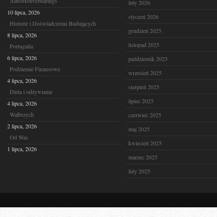
AutoMotivebearings
luty 2026
10 lipca, 2026
styczeń 2026
Historie i Doświadczenia Budujących
grudzień 2025
8 lipca, 2026
listopad 2025
Portugalia
6 lipca, 2026
październik 2025
Podziemie Finansowe
wrzesień 2025
4 lipca, 2026
sierpień 2025
Dieta i odżywianie
lipiec 2025
4 lipca, 2026
Wałbrzych
czerwiec 2025
2 lipca, 2026
maj 2025
Od Was
kwiecień 2025
1 lipca, 2026
marzec 2025
luty 2025