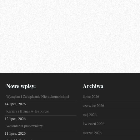
Nowe wpisy:
Archiwa
Wynajem i Zarządzanie Nieruchomościami
lipiec 2026
14 lipca, 2026
czerwiec 2026
Kariera i Biznes w E-sporcie
maj 2026
12 lipca, 2026
kwiecień 2026
Wolontariat pracowniczy
marzec 2026
11 lipca, 2026