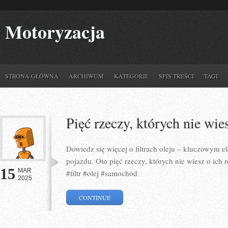
Motoryzacja
STRONA GŁÓWNA
ARCHIWUM
KATEGORIE
SPIS TREŚCI
TAGI
Pięć rzeczy, których nie wies
Dowiedz się więcej o filtrach oleju – kluczowym
pojazdu. Oto pięć rzeczy, których nie wiesz o ich r
15
MAR
#filtr #olej #samochód
2025
CONTINUE