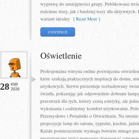
wyprawę do umiejętności grupy. Publikowane treś
rodzinne trasy, jak i bardziej trasy dla aktywnyc
wariant idealny
[ Read More ]
CONTINUE
Oświetlenie
Profesjonalna witryna online poświęcona oświetlen
które szukają praktycznych inspiracji do domu, mie
28
KWI
użytkowych. Serwis prezentuje rozbudowany świat
2026
światła, pokazując jak odpowiednio dobrane lampy
przestrzeń dla tych, którzy cenią estetykę, ale je
wykonania i codzienny komfort użytkowania. Pole
Przemysłowe i Poradniki o Oświetleniu. Na stroni
propozycje lamp do salonu, sypialni, kuchni, jadal
Każde pomieszczenie wymaga bowiem innego podej
prezentowane treści pomagają dopasować odpowie