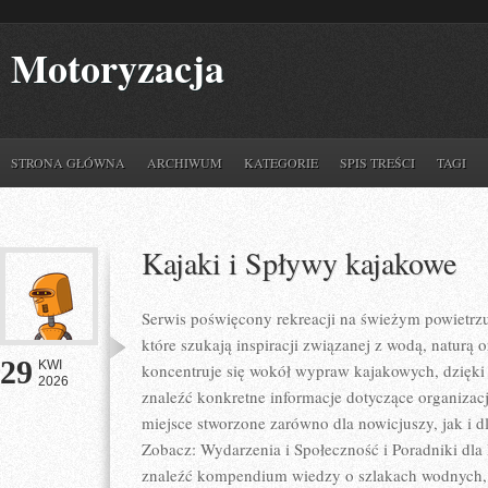
Motoryzacja
STRONA GŁÓWNA
ARCHIWUM
KATEGORIE
SPIS TREŚCI
TAGI
Kajaki i Spływy kajakowe
Serwis poświęcony rekreacji na świeżym powietrzu 
które szukają inspiracji związanej z wodą, naturą
29
KWI
koncentruje się wokół wypraw kajakowych, dzięk
2026
znaleźć konkretne informacje dotyczące organizac
miejsce stworzone zarówno dla nowicjuszy, jak i
Zobacz: Wydarzenia i Społeczność i Poradniki dla
znaleźć kompendium wiedzy o szlakach wodnych,