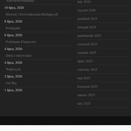
AutoMotivebearings
luty 2026
10 lipca, 2026
styczeń 2026
Historie i Doświadczenia Budujących
grudzień 2025
8 lipca, 2026
listopad 2025
Portugalia
6 lipca, 2026
październik 2025
Podziemie Finansowe
wrzesień 2025
4 lipca, 2026
sierpień 2025
Dieta i odżywianie
lipiec 2025
4 lipca, 2026
Wałbrzych
czerwiec 2025
2 lipca, 2026
maj 2025
Od Was
kwiecień 2025
1 lipca, 2026
marzec 2025
luty 2025