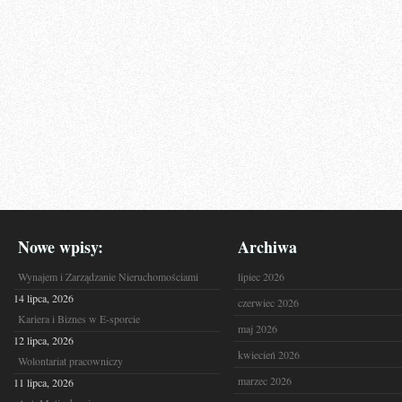
Nowe wpisy:
Archiwa
Wynajem i Zarządzanie Nieruchomościami
lipiec 2026
14 lipca, 2026
czerwiec 2026
Kariera i Biznes w E-sporcie
maj 2026
12 lipca, 2026
kwiecień 2026
Wolontariat pracowniczy
marzec 2026
11 lipca, 2026