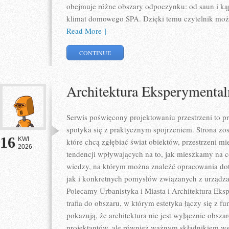
obejmuje różne obszary odpoczynku: od saun i kąp
klimat domowego SPA. Dzięki temu czytelnik może
Read More ]
CONTINUE
Architektura Eksperymental
Serwis poświęcony projektowaniu przestrzeni to p
spotyka się z praktycznym spojrzeniem. Strona zos
16
KWI
które chcą zgłębiać świat obiektów, przestrzeni m
2026
tendencji wpływających na to, jak mieszkamy na co
wiedzy, na którym można znaleźć opracowania dot
jak i konkretnych pomysłów związanych z urządza
Polecamy Urbanistyka i Miasta i Architektura Eksp
trafia do obszaru, w którym estetyka łączy się z f
pokazują, że architektura nie jest wyłącznie obs
projektantów, ale również ważnym składnikiem ws