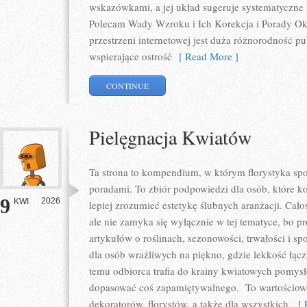
wskazówkami, a jej układ sugeruje systematyczne
Polecam Wady Wzroku i Ich Korekcja i Porady Okul
przestrzeni internetowej jest duża różnorodność p
wspierające ostrość
[ Read More ]
CONTINUE
Pielęgnacja Kwiatów
Ta strona to kompendium, w którym florystyka spo
poradami. To zbiór podpowiedzi dla osób, które ko
9
2026
KWI
lepiej zrozumieć estetykę ślubnych aranżacji. Cało
ale nie zamyka się wyłącznie w tej tematyce, bo p
artykułów o roślinach, sezonowości, trwałości i 
dla osób wrażliwych na piękno, gdzie lekkość łącz
temu odbiorca trafia do krainy kwiatowych pomys
dopasować coś zapamiętywalnego. To wartościowy 
dekoratorów, florystów, a także dla wszystkich,
[ R