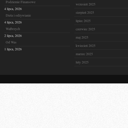
Podziemie Finansowe
wrzesień 2025
4 lipca, 2026
sierpień 2025
Dieta i odżywianie
lipiec 2025
4 lipca, 2026
Wałbrzych
czerwiec 2025
2 lipca, 2026
maj 2025
Od Was
kwiecień 2025
1 lipca, 2026
marzec 2025
luty 2025