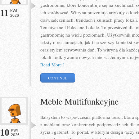
gastronomię, które koncentruje się na kuchniach ś
11
KWI
ich spróbować. Witryna prezentuje artykuły o kuch
2026
doświadczeniach, trendach i kulisach pracy lokali
Tematyczne i Polecane Lokale. To przestrzeń dla 
gastronomię na wielu poziomach. Użytkownik może
teksty o restauracjach, jak i na szerszy kontekst 
oraz stylem serwowania dań. To witryna dla każdeg
lokali i odkrywanie nowych miejsc. Jednym z najwa
Read More ]
CONTINUE
Meble Multifunkcyjne
Italsystem to współczesna platforma treści, która s
z meblami oraz konkretnych podpowiedziach dla o
10
KWI
życia i gabinet. To portal, w którym design łączy s
2026