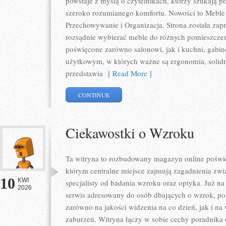
powstaje z myślą o czytelnikach, którzy szukają p
szeroko rozumianego komfortu. Nowości to Meble 
Przechowywanie i Organizacja. Strona została zapr
rozsądnie wybierać meble do różnych pomieszczeń
poświęcone zarówno salonowi, jak i kuchni, gabin
użytkowym, w których ważne są ergonomia, solidno
przedstawia
[ Read More ]
CONTINUE
Ciekawostki o Wzroku
Ta witryna to rozbudowany magazyn online poświę
którym centralne miejsce zajmują zagadnienia zwią
10
KWI
specjalisty od badania wzroku oraz optyka. Już na 
2026
serwis adresowany do osób dbających o wzrok, pon
zarówno na jakości widzenia na co dzień, jak i 
zaburzeń. Witryna łączy w sobie cechy poradnika 