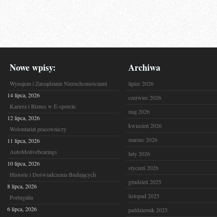
Nowe wpisy:
Archiwa
Wynajem i Zarządzanie Nieruchomościami
lipiec 2026
14 lipca, 2026
czerwiec 2026
Kariera i Biznes w E-sporcie
maj 2026
12 lipca, 2026
kwiecień 2026
Wolontariat pracowniczy
marzec 2026
11 lipca, 2026
AutoMotivebearings
luty 2026
10 lipca, 2026
styczeń 2026
Historie i Doświadczenia Budujących
grudzień 2025
8 lipca, 2026
listopad 2025
Portugalia
6 lipca, 2026
październik 2025