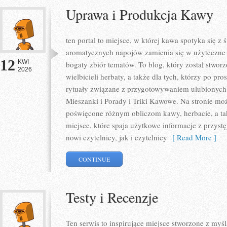
Uprawa i Produkcja Kawy
ten portal to miejsce, w której kawa spotyka się z
aromatycznych napojów zamienia się w użyteczne w
12
KWI
bogaty zbiór tematów. To blog, który został stwor
2026
wielbicieli herbaty, a także dla tych, którzy po pr
rytuały związane z przygotowywaniem ulubionych
Mieszanki i Porady i Triki Kawowe. Na stronie m
poświęcone różnym obliczom kawy, herbacie, a takż
miejsce, które spaja użytkowe informacje z przys
nowi czytelnicy, jak i czytelnicy
[ Read More ]
CONTINUE
Testy i Recenzje
Ten serwis to inspirujące miejsce stworzone z my