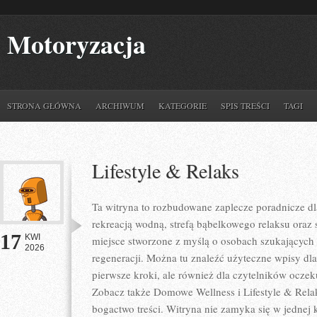
Motoryzacja
STRONA GŁÓWNA
ARCHIWUM
KATEGORIE
SPIS TREŚCI
TAGI
Lifestyle & Relaks
Ta witryna to rozbudowane zaplecze poradnicze dla
rekreacją wodną, strefą bąbelkowego relaksu oraz
17
KWI
miejsce stworzone z myślą o osobach szukających 
2026
regeneracji. Można tu znaleźć użyteczne wpisy d
pierwsze kroki, ale również dla czytelników oczek
Zobacz także Domowe Wellness i Lifestyle & Relak
bogactwo treści. Witryna nie zamyka się w jednej 