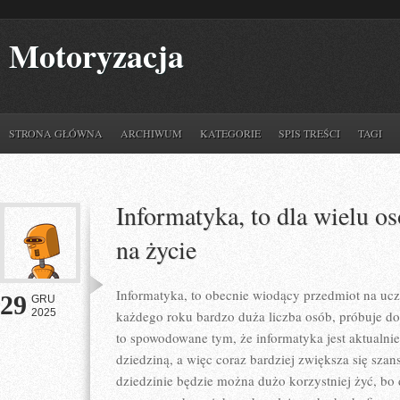
Motoryzacja
STRONA GŁÓWNA
ARCHIWUM
KATEGORIE
SPIS TREŚCI
TAGI
Informatyka, to dla wielu o
na życie
Informatyka, to obecnie wiodący przedmiot na uc
29
GRU
2025
każdego roku bardzo duża liczba osób, próbuje dost
to spowodowane tym, że informatyka jest aktualnie 
dziedziną, a więc coraz bardziej zwiększa się szans
dziedzinie będzie można dużo korzystniej żyć, bo