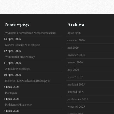
Nowe wpisy:
Archiwa
Wynajem i Zarządzanie Nieruchomościami
lipiec 2026
14 lipca, 2026
czerwiec 2026
Kariera i Biznes w E-sporcie
maj 2026
12 lipca, 2026
kwiecień 2026
Wolontariat pracowniczy
marzec 2026
11 lipca, 2026
AutoMotivebearings
luty 2026
10 lipca, 2026
styczeń 2026
Historie i Doświadczenia Budujących
grudzień 2025
8 lipca, 2026
listopad 2025
Portugalia
6 lipca, 2026
październik 2025
Podziemie Finansowe
wrzesień 2025
4 lipca, 2026
sierpień 2025