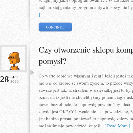
ściągnijmy jakieś oprogramowanie… W zasadzie to 
najbardziej genialny program antywirusowy nie bę
]
CONTINUE
Czy otworzenie sklepu kom
pomysł?
Co warto robić we własnym życiu? Jeżeli jesteś tak
28
GRU
2025
nie wie co zrobić ze swoim życiem, to przede wsz
zawsze jest tak, iż strzałem w dziesiątkę jest to by
oznacza, iż jeśli nie chcielibyśmy potem ciągle usk
nawet bezrobocie, to naprawdę powinniśmy nieco s
zawód jest OK? Cóż, wcale nie jest powiedziane, 
jest bardzo prosta, ponieważ to naprawdę zależy 
można śmiało powiedzieć, że jeśli
[ Read More ]