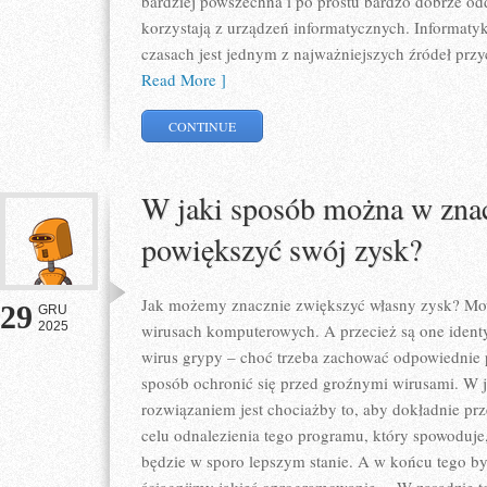
bardziej powszechna i po prostu bardzo dobrze odd
korzystają z urządzeń informatycznych. Informatyka
czasach jest jednym z najważniejszych źródeł prz
Read More ]
CONTINUE
W jaki sposób można w zna
powiększyć swój zysk?
Jak możemy znacznie zwiększyć własny zysk? M
29
GRU
2025
wirusach komputerowych. A przecież są one ident
wirus grypy – choć trzeba zachować odpowiednie 
sposób ochronić się przed groźnymi wirusami. W
rozwiązaniem jest chociażby to, aby dokładnie pr
celu odnalezienia tego programu, który spowoduje
będzie w sporo lepszym stanie. A w końcu tego by