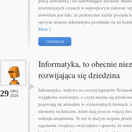
pracę zawodową i da zadowalające dochody finan
teraźniejszych czasach w największym zakresie w
dowodem jest fakt, że praktycznie każdy posiada k
sporym stopniu informatyka przekłada się na każd
More ]
CONTINUE
Informatyka, to obecnie nie
rozwijająca się dziedzina
Informatyka, wpływa na rozwój laptopów Technolog
29
GRU
2025
wyjątkowo rozwinięta, o czym można się przekona
pojawiają się aktualnie w różnorodnych formach, 
elementy techniczne, które dają jeszcze więcej moż
rodzaju urządzenia. To też w dużym stopniu przekł
regularnie zwiększa swój zakres i sprawia, że wie