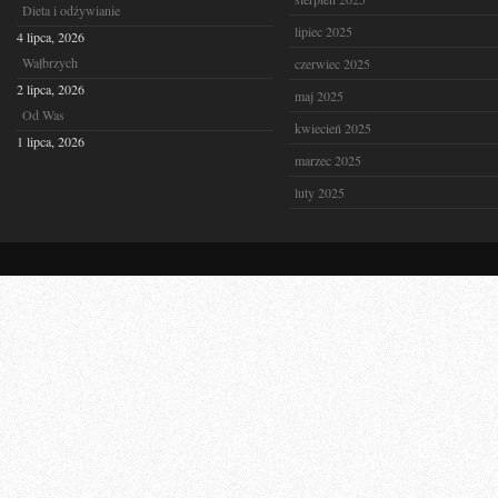
Dieta i odżywianie
lipiec 2025
4 lipca, 2026
Wałbrzych
czerwiec 2025
2 lipca, 2026
maj 2025
Od Was
kwiecień 2025
1 lipca, 2026
marzec 2025
luty 2025