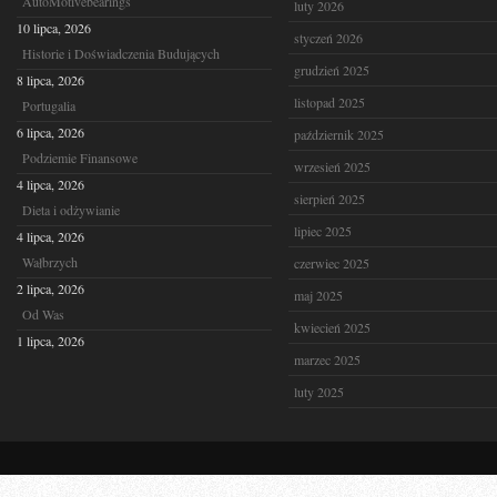
AutoMotivebearings
luty 2026
10 lipca, 2026
styczeń 2026
Historie i Doświadczenia Budujących
grudzień 2025
8 lipca, 2026
listopad 2025
Portugalia
6 lipca, 2026
październik 2025
Podziemie Finansowe
wrzesień 2025
4 lipca, 2026
sierpień 2025
Dieta i odżywianie
lipiec 2025
4 lipca, 2026
Wałbrzych
czerwiec 2025
2 lipca, 2026
maj 2025
Od Was
kwiecień 2025
1 lipca, 2026
marzec 2025
luty 2025