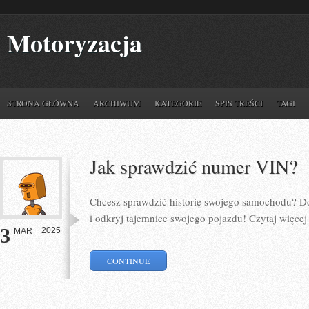
Motoryzacja
STRONA GŁÓWNA
ARCHIWUM
KATEGORIE
SPIS TREŚCI
TAGI
Jak sprawdzić numer VIN?
Chcesz sprawdzić historię swojego samochodu? D
i odkryj tajemnice swojego pojazdu! Czytaj więce
3
2025
MAR
CONTINUE