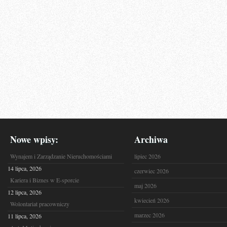
Nowe wpisy:
Archiwa
Wynajem i Zarządzanie Nieruchomościami
lipiec 2026
14 lipca, 2026
czerwiec 2026
Kariera i Biznes w E-sporcie
maj 2026
12 lipca, 2026
kwiecień 2026
Wolontariat pracowniczy
marzec 2026
11 lipca, 2026